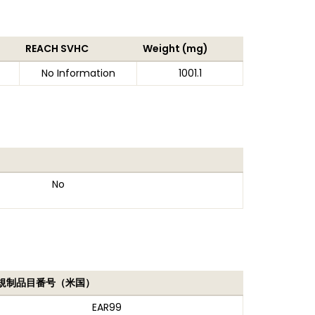
REACH SVHC
Weight (mg)
No Information
1001.1
No
規制品目番号（米国）
EAR99