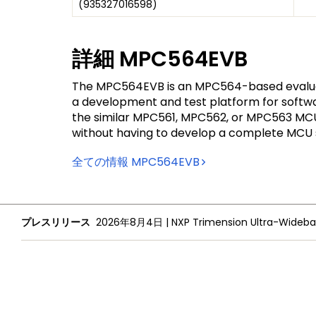
(
935327016598
)
詳細
MPC564EVB
The MPC564EVB is an MPC564-based evaluati
a development and test platform for softw
the similar MPC561, MPC562, or MPC563 MCUs 
without having to develop a complete MCU
全ての情報
MPC564EVB
プレスリリース
2026年8月4日
|