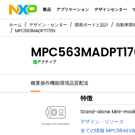
製品
アプリケーション
デザインセンター
デザイン・センター
開発ボードと設計
自動車開
MPC563MADPT176S
MPC563MADPT17
アクティブ
概要
操作機能
環境
品質
配送
特徴
Stand-alone Mini-modu
デザイン・リソース
全ての情報
MPC564EVB