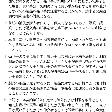
囲で契約を終了する。売り手が第11条(c)(iii)に基づいて終了し
た場合、買い手は、契約終了時に買い手が所有する影響を受け
るすべての製品を売り手に返還することができ、請求者の継続
的な権利侵害の対象となる。
前述の補償は購入者に対して個人的なものであり、譲渡、譲
渡、または購入者の顧客を含む第三者へのパススルーの対象と
なることはありません。
本条に基づく販売者の損害賠償責任は、補償された請求の対象
となる製品のみに適用される合理的なロイヤルティ率を超える
ことはない。
売り手の要請に応じて、買い手は共同代表契約を締結し、利益
相反の放棄を行う。これにより、売り手が保持し指示する代理
人が訴訟で売り手と買い手の両方を代表することができ、売り
手が保持し指示する代理人が将来は売り手を代表し、将来は買
い手を嫌うことができる。
製品の納品が完了する前に、製品に対する特許権または著作権
の侵害の主張が主張された場合、販売者は追加の出荷を拒否す
ることができます。
上記は、本契約第12条に定める除外および制限を条件として、
知的財産権の実際の侵害または侵害の申し立てに関して、売り
手が買い手またはその仲介者もしくは即時顧客に対する全責任