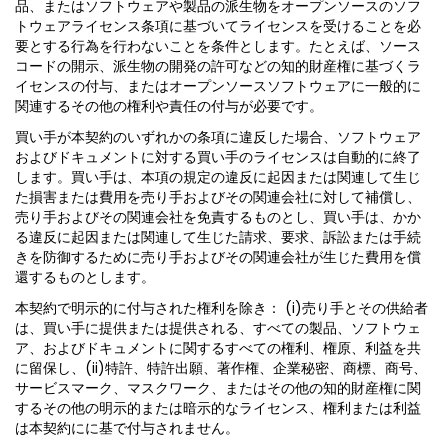
品、またはソフトウェアや製品の派生物をオープンソースのソフ
トウェアライセンス条項に基づいてライセンスを受けることを必
要とする行為を行わないことを条件とします。たとえば、ソース
コードの開示、派生物の開発の許可などの知的財産権に基づくラ
イセンスの付与、またはオープンソースソフトウェアに一般的に
関連するその他の権利や責任の付与が必要です。
買い手が本契約のいずれかの条項に違反した場合、ソフトウェア
およびドキュメントに対する買い手のライセンスは自動的に終了
します。買い手は、本項の規定の違反に起因または関連して生じ
た損害または費用を売り手およびその関連会社に対して補償し、
売り手およびその関連会社を免責するものとし、買い手は、かか
る違反に起因または関連して生じた請求、要求、訴訟または手続
きを防御するために売り手およびその関連会社が生じた費用を償
還するものとします。
本契約で明示的に付与された権利を除き： (i)売り手とその供給者
は、買い手に提供または提供される、すべての製品、ソフトウェ
ア、およびドキュメントに関するすべての権利、権原、利益を共
に留保し、(ii)特許、特許出願、著作権、企業秘密、商標、商号、
サービスマーク、マスクワーク、またはその他の知的財産権に関
するその他の明示的または暗示的なライセンス、権利または利益
は本契約にに基で付与されません。