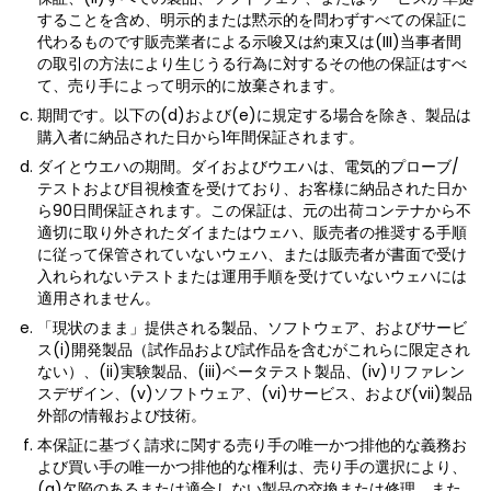
することを含め、明示的または黙示的を問わずすべての保証に
代わるものです販売業者による示唆又は約束又は(III)当事者間
の取引の方法により生じうる行為に対するその他の保証はすべ
て、売り手によって明示的に放棄されます。
期間です。以下の(d)および(e)に規定する場合を除き、製品は
購入者に納品された日から1年間保証されます。
ダイとウエハの期間。ダイおよびウエハは、電気的プローブ/
テストおよび目視検査を受けており、お客様に納品された日か
ら90日間保証されます。この保証は、元の出荷コンテナから不
適切に取り外されたダイまたはウェハ、販売者の推奨する手順
に従って保管されていないウェハ、または販売者が書面で受け
入れられないテストまたは運用手順を受けていないウェハには
適用されません。
「現状のまま」提供される製品、ソフトウェア、およびサービ
ス(i)開発製品（試作品および試作品を含むがこれらに限定され
ない）、(ii)実験製品、(iii)ベータテスト製品、(iv)リファレン
スデザイン、(v)ソフトウェア、(vi)サービス、および(vii)製品
外部の情報および技術。
本保証に基づく請求に関する売り手の唯一かつ排他的な義務お
よび買い手の唯一かつ排他的な権利は、売り手の選択により、
(a)欠陥のあるまたは適合しない製品の交換または修理、また