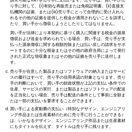
請求可能なVATを売り手に支払います。売り手は、買い手が売
り手に対して、(i)有効な再販売または免税証明書、(ii)直接支
払機関の証拠、または(iii)売り手にとって合理的に受け入れら
れるその他の証拠を提供した税金が適用されないことを請求し
たり、買い手から徴収しようとしたりしてはなりません。
買い手が法律により本契約に基づく購入に関連する税金の源泉
徴収および送金を求められている場合、買い手は、売り手が支
払った源泉徴収に関する税額控除または払い戻しの請求をサポ
ートするのに十分な税金またはその他の政府当局によって発行
された正式な領収書またはその他の証拠を売り手に送付しま
す。
売り手が合意した製品またはソフトウェアの納入またはサービ
スの履行はすべて、売り手の信用承認の対象となります。売り
手の判断において、買い手の財政状態が上記の支払い条件での
生産、サービスの実行、または製品またはソフトウェアの配送
を正当化しない場合、売り手は配送の条件として事前に全額ま
たは一部の支払いを要求することができます。
買い手による変動費の支払い（特別なデザイン、エンジニアリ
ング作品または生産素材のために売り手に行うことができる）
は、いかなるデザイン、エンジニアリング作品または生産素材
にもタイトルを伝えず、タイトルは売り手に残ります。