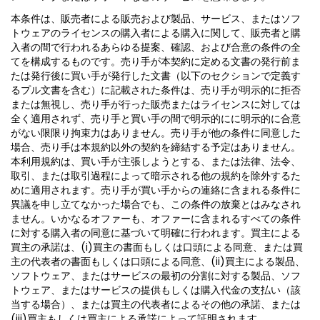
本条件は、販売者による販売および製品、サービス、またはソフ
トウェアのライセンスの購入者による購入に関して、販売者と購
入者の間で行われるあらゆる提案、確認、および合意の条件の全
てを構成するものです。売り手が本契約に定める文書の発行前ま
たは発行後に買い手が発行した文書（以下のセクションで定義す
るプル文書を含む）に記載された条件は、売り手が明示的に拒否
または無視し、売り手が行った販売またはライセンスに対しては
全く適用されず、売り手と買い手の間で明示的にに明示的に合意
がない限限り拘束力はありません。売り手が他の条件に同意した
場合、売り手は本規約以外の契約を締結する予定はありません。
本利用規約は、買い手が主張しようとする、または法律、法令、
取引、または取引過程によって暗示される他の規約を除外するた
めに適用されます。売り手が買い手からの連絡に含まれる条件に
異議を申し立てなかった場合でも、この条件の放棄とはみなされ
ません。いかなるオファーも、オファーに含まれるすべての条件
に対する購入者の同意に基づいて明確に行われます。買主による
買主の承諾は、(i)買主の書面もしくは口頭による同意、または買
主の代表者の書面もしくは口頭による同意、(ii)買主による製品、
ソフトウェア、またはサービスの最初の分割に対する製品、ソフ
トウェア、またはサービスの提供もしくは購入代金の支払い（該
当する場合）、または買主の代表者によるその他の承諾、または
(iii)買主もしくは買主による承諾によって証明されます。