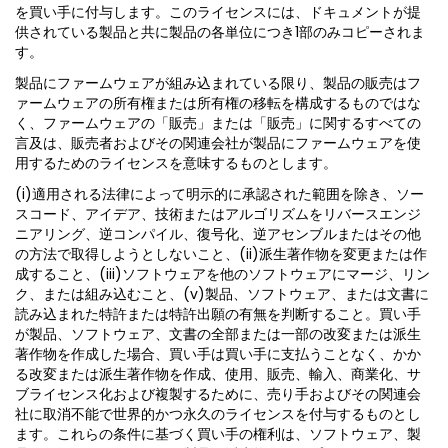
を買い手に付与します。このライセンスには、ドキュメントが提
供されている製品と共に製品の各単位につき1部のみコピーされま
す。
製品にファームウェアが組み込まれている限り、製品の販売はフ
ァームウェアの所有権または所有権の移転を構成するものではな
く、ファームウェアの「販売」または「販売」に関するすべての
言及は、販売者およびその関連会社が製品にファームウェアを使
用するためのライセンスを意味するものとします。
(i)適用される法律によって明示的に承認された範囲を除き、ソー
スコード、アイデア、技術またはアルゴリズムをリバースエンジ
ニアリング、逆コンパイル、復号化、逆アセンブルまたはその他
の方法で取得しようとしないこと、(ii)派生著作物を変更または作
成すること、(iii)ソフトウェアを他のソフトウェアにマージ、リン
ク、または組み込むこと、(v)製品、ソフトウェア、または文書に
読み込まれた特許または特許出願の有無を判断すること。買い手
が製品、ソフトウェア、文書の全部または一部の改変または派生
著作物を作成した場合、買い手は買い手に支払うことなく、かか
る改変または派生著作物を作成、使用、販売、輸入、商業化、サ
ブライセンス化および複製するために、売り手およびその関連会
社に取消不能で世界的かつ永久のライセンスを付与するものとし
ます。これらの条件に基づく買い手の権利は、ソフトウェア、製