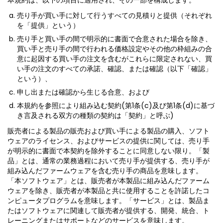
本規約は、以下の項目に適用され、その一部を構成します。
売り手が買い手に対して行うすべての見積りと提供（それぞれ
を「提供」という）
売り手と買い手の間で明示的に書面で合意された場合を除き、
買い手と売り手の間で行われる価格設定やその他の枠組みの合
意に起因する買い手の注文を含むがこれらに限定されない、買
い手の注文のすべての承諾、確認、または確認（以下「確認」
という）、
申し出または確認から生じる合意、および
本規約を参照により組み込む契約(第1条(c)及び第1条(d)に基づ
き言及される双方の種類の契約は「契約」と呼ぶ)
販売者による製品の販売および買い手による製品の購入、ソフト
ウェアのライセンス、およびサービスの提供に関しては、売り手
が明示的に書面で本契約を除外することに同意しない限り。「製
品」とは、通常の業務過程において売り手が提供する、売り手が
組み込んだファームウェアを含む売り手の商品を意味します。
「本ソフトウェア」とは、販売者が本製品に組み込んだファーム
ウェアを除き、販売者が本製品と共に使用することを許諾したコ
ンピュータプログラムを意味します。「サービス」とは、製品ま
たはソフトウェアに関連して販売者が提供する、開発、統合、ト
レーニングまたはサポートなどのサービスを意味します。