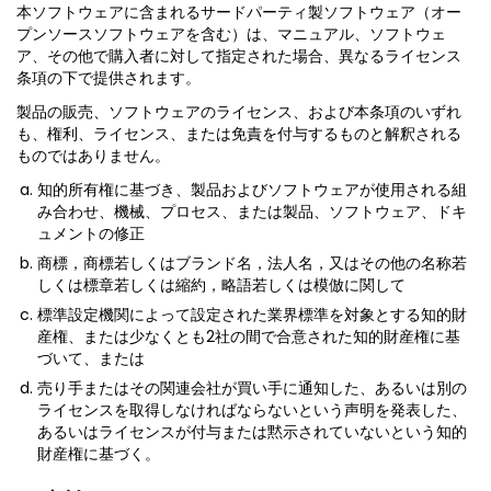
本ソフトウェアに含まれるサードパーティ製ソフトウェア（オー
プンソースソフトウェアを含む）は、マニュアル、ソフトウェ
ア、その他で購入者に対して指定された場合、異なるライセンス
条項の下で提供されます。
製品の販売、ソフトウェアのライセンス、および本条項のいずれ
も、権利、ライセンス、または免責を付与するものと解釈される
ものではありません。
知的所有権に基づき、製品およびソフトウェアが使用される組
み合わせ、機械、プロセス、または製品、ソフトウェア、ドキ
ュメントの修正
商標，商標若しくはブランド名，法人名，又はその他の名称若
しくは標章若しくは縮約，略語若しくは模倣に関して
標準設定機関によって設定された業界標準を対象とする知的財
産権、または少なくとも2社の間で合意された知的財産権に基
づいて、または
売り手またはその関連会社が買い手に通知した、あるいは別の
ライセンスを取得しなければならないという声明を発表した、
あるいはライセンスが付与または黙示されていないという知的
財産権に基づく。