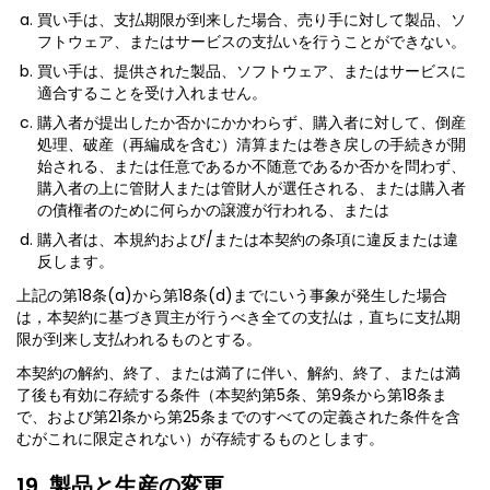
買い手は、支払期限が到来した場合、売り手に対して製品、ソ
フトウェア、またはサービスの支払いを行うことができない。
買い手は、提供された製品、ソフトウェア、またはサービスに
適合することを受け入れません。
購入者が提出したか否かにかかわらず、購入者に対して、倒産
処理、破産（再編成を含む）清算または巻き戻しの手続きが開
始される、または任意であるか不随意であるか否かを問わず、
購入者の上に管財人または管財人が選任される、または購入者
の債権者のために何らかの譲渡が行われる、または
購入者は、本規約および/または本契約の条項に違反または違
反します。
上記の第18条(a)から第18条(d)までにいう事象が発生した場合
は，本契約に基づき買主が行うべき全ての支払は，直ちに支払期
限が到来し支払われるものとする。
本契約の解約、終了、または満了に伴い、解約、終了、または満
了後も有効に存続する条件（本契約第5条、第9条から第18条ま
で、および第21条から第25条までのすべての定義された条件を含
むがこれに限定されない）が存続するものとします。
19. 製品と生産の変更