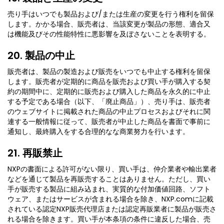
売り手はいつでも製品および/または生産の変更を行う権利を留保
します。かかる場合、販売者は、当該変更が製品の形態、適合又
は機能及びその性能特性に悪影響を及ぼさないことを表明する。
20. 製品の中止
販売者は、製品の製造および販売をいつでも中止する権利を留保
します。販売者が定期的に商品を販売および買い手が購入する契
約の期間中に、定期的に販売および購入した商品を永久的に中止
する予定である場合（以下、「廃止商品」）、売り手は、販売者
のウェブサイトに掲載された商品の中止プロセスおよびそれに関
連する一般情報に従って、販売者が中止した商品を書面で事前に
通知し、最終購入をする合理的なな商業努力を行います。
21. 再販禁止
NXPの書面による許可がない限り、買い手は、仲介業者や輸出業者
などを通じて製品を再販売することはありません。ただし、買い
手が販売する製品に組み込まれ、実質的な付加価値回路、ソフト
ウェア、またはサービスが含まれる場合を除き、NXP.comに記載
されている認定NXP販売代理店または認定再販業者に製品が販売さ
れる場合を除きます。買い手が本条項の条件に違反した場合、売