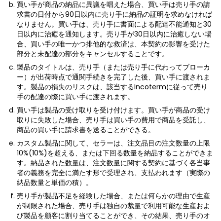
買い手が商品の納品に異議を唱えた場合、買い手は売り手の請
求書の日付から90日以内に売り手に納品の証明を求めなければ
なりません。買い手は、売り手に書面による配達不能通知と30
日以内に治癒を通知します。売り手が30日以内に治癒しない場
合、買い手の唯一かつ排他的な救済は、本契約の影響を受けた
部分と未配達の部分をキャンセルすることです。
製品のタイトルは、売り手（または売り手に代わってブローカ
ー）が出荷時点で通関手続きを完了した後、買い手に渡されま
す。製品の損失のリスクは、該当するIncotermに従って売り
手の配達の際に買い手に渡されます。
買い手は製品の受け取りを受け付けます。買い手が商品の受け
取りに失敗した場合、売り手は買い手の費用で商品を受託し、
商品の買い手に請求書を送ることができる。
カスタム製品に関して、セラーは、注文品目の注文数量の上限
10%(10%)を超える、または下回る数量を納品することができま
す。納品された数量は、注文数量に関する契約に基づく各当事
者の義務を完全に満たす形で受理され、支払われます（実際の
納品数量と単価の積）。
売り手が製品不足を経験した場合、または何らかの理由で生産
が制限された場合、売り手は独自の裁量で利用可能な生産およ
び製品を顧客に割り当てることができ、その結果、売り手のオ