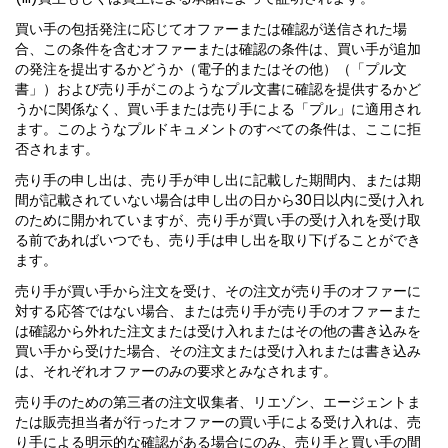
買い手の包括発注に応じてオファーまたは確認が送信された場
合、この条件を含むオファーまたは確認の条件は、買い手が追加
の発注を提出するかどうか（電子的またはその他）（「プル文
書」）および売り手がこのようなプル文書に確認を提供するかど
うかに関係なく、買い手または売り手による「プル」に適用され
ます。このようなプルドキュメントのすべての条件は、ここに拒
否されます。
売り手の申し出は、売り手が申し出に記載した期間内、または期
間が記載されていない場合は申し出の日から30日以内に受け入れ
のために開かれていますが、売り手が買い手の受け入れを受け取
る前であればいつでも、売り手は申し出を取り下げることができ
ます。
売り手が買い手から注文を受け、その注文が売り手のオファーに
対する応答ではない場合、または売り手が売り手のオファーまた
は確認から外れた注文または受け入れまたはその他の書き込みを
買い手から受けた場合、その注文または受け入れまたは書き込み
は、それぞれオファーのみの要求とみなされます。
売り手のための第三者の注文収集者、リエゾン、エージェントま
たは販売担当者が行ったオファーの買い手による受け入れは、売
り手による明示的な確認がある場合にのみ、売り手と買い手の間