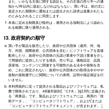
また、いかなる主張に関する訴訟も、その主張の売り手への通
知から1年以内に提起しなければならない。買い手は、前の文に
規定された期限外に通知または提出された請求は放棄されたも
のとみなされることに同意します。
本条に定める制限及び除外は，適用される強制法により認めら
れる範囲に限り適用される。
13. 政府契約の順守
買い手が製品を販売したり、政府や公共団体（連邦、州、地
方、外国、国際政府、公共団体を含む）にソフトウェアを直接
配布したり、政府や公共団体の元請け業者や下請け業者を介し
て間接的に提供したりする場合、売り手は、価格設定、品質、
原産地、コンテンツに関連する可能性のある法令や規制を含
め、これに限定されない、政府や公共団体のの取得法令ややや
規制の規制遵守にに関関についての表明、証明や保証保証を行
いません。
本利用規約に従って提供される製品およびソフトウェアは、私
費で開発されており、48連邦規則(「C.F.R.」)§2.101に定義され
る「商業品」です。製品およびソフトウェアには、商用の「技
術データ」、「コンピュータソフトウェア」、および/または
「コンピュータソフトウェアドキュメント」が含まれます。こ