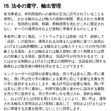
15. 法令の遵守、輸出管理
各当事者は、本利用規約への参加が正当に許可されていることを
表明し、かかる輸出および輸入の規制や制限、禁止された当事者
リスト、包括的な規制、制裁、禁輸措置を含むがこれに限定され
ない、すべての適用法令および規制に準拠するものとします。
本条件に基づく製品、ソフトウェアまたは技術（以下、総称して
「品目」）の提供が、適用される法律または規制に基づく政府お
よび/または政府機関による輸出または輸入ライセンスの付与の対
象となる場合、または輸出または輸入規制に基づく制限または禁
止の対象となる場合、販売者は、当該許可が付与されるまで、ま
たはかかる制限および/または禁止の期間中は、当該提供に関する
義務および販売者の権利を停止することができます。
エンドユーザーの説明が必要な場合、売り手は直ちに買い手に通
知し、買い手は売り手の書面による要求に応じて必要な文書を売
り手に提供するものとします。輸入許可証が必要な場合、買い手
は直ちに売り手に通知し、利用可能な限り速やかに該当する書類
を売り手に提供する。売り手の申し出を受け入れ、契約を締結
し、および/または項目を受け入れることにより、買い手は、適用
される輸出入管理法および規制に違反して、項目および/またはそ
れに関連する文書を処理しないことに同意します。