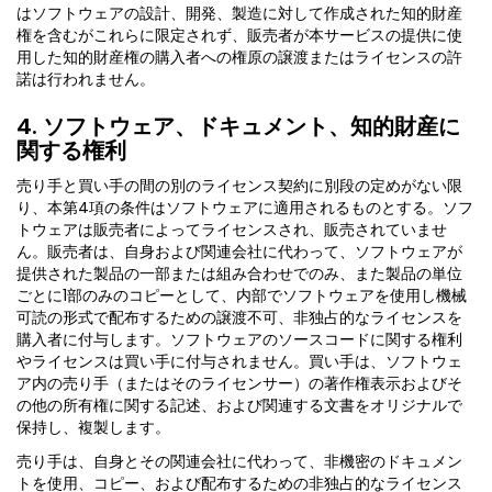
はソフトウェアの設計、開発、製造に対して作成された知的財産
権を含むがこれらに限定されず、販売者が本サービスの提供に使
用した知的財産権の購入者への権原の譲渡またはライセンスの許
諾は行われません。
4. ソフトウェア、ドキュメント、知的財産に
関する権利
売り手と買い手の間の別のライセンス契約に別段の定めがない限
り、本第4項の条件はソフトウェアに適用されるものとする。ソフ
トウェアは販売者によってライセンスされ、販売されていませ
ん。販売者は、自身および関連会社に代わって、ソフトウェアが
提供された製品の一部または組み合わせでのみ、また製品の単位
ごとに1部のみのコピーとして、内部でソフトウェアを使用し機械
可読の形式で配布するための譲渡不可、非独占的なライセンスを
購入者に付与します。ソフトウェアのソースコードに関する権利
やライセンスは買い手に付与されません。買い手は、ソフトウェ
ア内の売り手（またはそのライセンサー）の著作権表示およびそ
の他の所有権に関する記述、および関連する文書をオリジナルで
保持し、複製します。
売り手は、自身とその関連会社に代わって、非機密のドキュメン
トを使用、コピー、および配布するための非独占的なライセンス