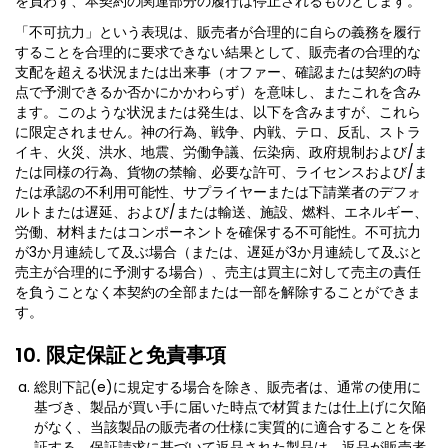
を負わず、本契約の関連部分の履行は停止されるものとします。
「不可抗力」という表現は、販売者が合理的に自らの義務を履行
することを合理的に要求できない結果として、販売者の合理的な
支配を超える状況または出来事（オファー、確認または契約の時
点で予測できるか否かにかかわらず）を意味し、またこれを含み
ます。このような状況または発生は、以下を含みますが、これら
に限定されません。神の行為、戦争、内戦、テロ、反乱、ストラ
イキ、火災、洪水、地震、労働争議、伝染病、政府規制および/ま
たは同様の行為、貨物の禁輸、必要な許可、ライセンスおよび/ま
たは承認の不利用可能性、サプライヤーまたは下請業者のデフォ
ルトまたは遅延、および/または輸送、施設、燃料、エネルギー、
労働、材料またはコンポーネントを確保する不可能性。不可抗力
が3か月連続して及ぶ場合（または、遅延が3か月連続して及ぶと
売主が合理的に予測する場合）、売主は買主に対して売主の責任
を負うことなく本契約の全部または一部を解除することができま
す。
10. 限定保証と免責事項
総則下記(e)に規定する場合を除き、販売者は、通常の使用に
基づき、製品が買い手に届いた時点で材質または仕上げに欠陥
がなく、当該製品の販売者の仕様に実質的に適合することを保
証する。保証請求に基づいて返品された製品は、返品が販売者