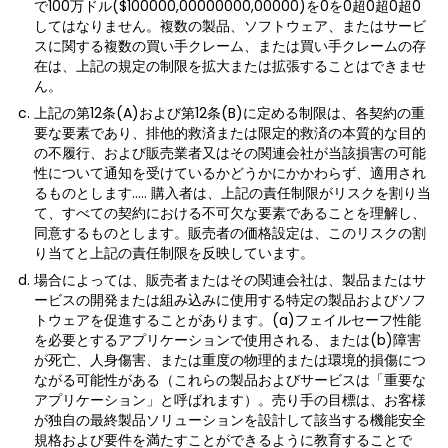
で100万ドル($100000,00000000,00000)を0を0超0超0超0
してはなりません。複数の製品、ソフトウェア、またはサービ
スに関する複数の買い手クレーム、または買い手クレームの存
在は、上記の規定の制限を拡大または拡張することはできませ
ん。
上記の第12条(A)および第12条(B)に定める制限は、各契約の重
要な要素であり、排他的救済または限定的救済の本質的な目的
の不履行、および販売業者又はその関連会社が当該損害の可能
性について通知を受けているかどうかにかかわらず、適用され
るものとします..... 購入者は、上記の責任制限がリスクを割り当
て、すべての契約における不可欠な要素であることを理解し、
同意するものとします。販売者の価格設定は、このリスクの割
り当てと上記の責任制限を反映しています。
場合によっては、販売者またはその関連会社は、製品またはサ
ービスの開発または組み込みに使用する特定の製品およびソフ
トウェアを促進することがあります。(a)フェイルセーフ性能
を必要とするアプリケーションで使用される、または(b)障害
が死亡、人身傷害、または重度の物理的または環境的損傷につ
ながる可能性がある（これらの製品およびサービスは「重要な
アプリケーション」と呼ばれます）。売り手の目標は、お客様
が独自の最終製品ソリューションを設計して該当する機能安全
規格および要件を満たすことができるように教育することで