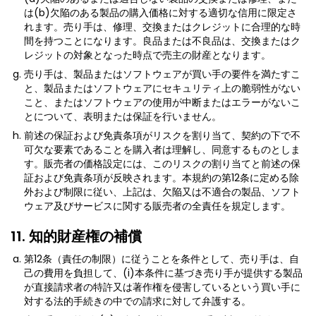
は(b)欠陥のある製品の購入価格に対する適切な信用に限定さ
れます。売り手は、修理、交換またはクレジットに合理的な時
間を持つことになります。良品または不良品は、交換またはク
レジットの対象となった時点で売主の財産となります。
売り手は、製品またはソフトウェアが買い手の要件を満たすこ
と、製品またはソフトウェアにセキュリティ上の脆弱性がない
こと、またはソフトウェアの使用が中断またはエラーがないこ
とについて、表明または保証を行いません。
前述の保証および免責条項がリスクを割り当て、契約の下で不
可欠な要素であることを購入者は理解し、同意するものとしま
す。販売者の価格設定には、このリスクの割り当てと前述の保
証および免責条項が反映されます。本規約の第12条に定める除
外および制限に従い、上記は、欠陥又は不適合の製品、ソフト
ウェア及びサービスに関する販売者の全責任を規定します。
11. 知的財産権の補償
第12条（責任の制限）に従うことを条件として、売り手は、自
己の費用を負担して、(i)本条件に基づき売り手が提供する製品
が直接請求者の特許又は著作権を侵害しているという買い手に
対する法的手続きの中での請求に対して弁護する。