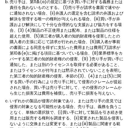
売り手は、第11条(a)の規定に基づき買い手に対する義務または
責任を負わないものとする。 (1)売り手が請求を書面で速やか
に通知されない場合、(ii)弁護人の選定を含む請求の弁護および
解決を管理する唯一の権利が与えられる場合、(iii)買い手が弁
護および解決にして十分な合理的なな支援および協力をする場
合、(3) (4)製品の不正使用または配布、または製品の仕様を
超えた使用、(5)第三者が購入者の知的財産権を侵害したとの
購入者の主張に応じて請求が行われた場合、(6)購入者が事前
の書面による同意を得ずに支払った費用または費用(7)請求が
第10条(e)に掲げる項目に基づいている場合、(8)業界標準をカ
バーする第三者の知的財産権のの侵害、(9) )売り手が買い手に
通知した、または別のライセンスを取得する必要があること、
またはライセンスが付与または黙示されていないことを表明し
た第三者の知的財産権の侵害。本節の(3)、(4)または(5)に関
する買い手の行為により売り手に対して侵害のクレームが提起
された場合、買い手は売り手に対して、その侵害のクレームか
ら生じた損害又は費用を補償し、売り手に損害を与えない。
いずれかの製品が侵害の対象であり、または売り手の意見では
侵害の対象となる可能性がある場合、売り手は、義務を負うこ
となく、単独の選択肢で、(i)買い手に対して製品を引き続き使
用または販売する権利を調達する、(ii)変更された製品を侵害し
ないように交換または変更する、または(iii)製品に関連する範