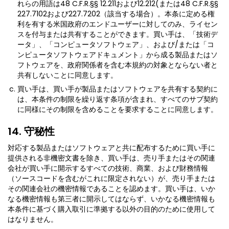
れらの用語は48 C.F.R.§§ 12.211および12.212(または48 C.F.R.§§
227.7102および227.7202（該当する場合）。本条に定める権
利を有する米国政府のエンドユーザーに対してのみ、ライセン
スを付与または共有することができます。買い手は、「技術デ
ータ」、「コンピュータソフトウェア」、および/または「コ
ンピュータソフトウェアドキュメント」から成る製品またはソ
フトウェアを、政府関係者を含む本規約の対象とならない者と
共有しないことに同意します。
買い手は、買い手が製品またはソフトウェアを共有する契約に
は、本条件の制限を繰り返す条項が含まれ、すべてのサブ契約
に同様にその制限を含めることを要求することに同意します。
14. 守秘性
対応する製品またはソフトウェアと共に配布するために買い手に
提供される非機密文書を除き、買い手は、売り手またはその関連
会社が買い手に開示するすべての技術、商業、および財務情報
（ソースコードを含むがこれに限定されない）が、売り手または
その関連会社の機密情報であることを認めます。買い手は、いか
なる機密情報も第三者に開示してはならず、いかなる機密情報も
本条件に基づく購入取引に準拠する以外の目的のために使用して
はなりません。