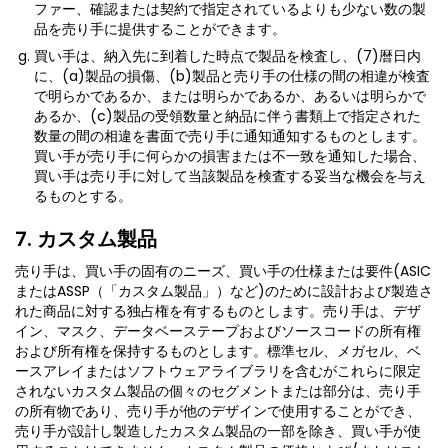
ファー、確認または契約で指定されているよりも少ない数の製
品を売り手に提供することができます。
買い手は、納入先に到着した時点で製品を検査し、(7)暦日内
に、(a)製品の損傷、(b)製品と売り手の仕様の間の相違が検査
で明らかであるか、または明らかであるか、あるいは明らかで
あるか、(c)製品の受領数量と納品に伴う書類上で指定された
数量の間の相違を書面で売り手に通知通知するものとします。
買い手が売り手に何らかの損害または不一致を通知した場合、
買い手は売り手に対して当該製品を検査する妥当な機会を与え
るものとする。
7. カスタム製品
売り手は、買い手の固有のニーズ、買い手の仕様または要件(ASIC
またはASSP（「カスタム製品」）など)のために設計および製造さ
れた商品に対する独占権を有するものとします。売り手は、デザ
イン、マスク、データベーステープおよびソースコードの所有権
および所有権を保持するものとします。標準セル、メガセル、ベ
ースアレイまたはソフトウェアライブラリを含むがこれらに限定
されないカスタム製品の個々のセグメントまたは部分は、売り手
の所有物であり、売り手が他のデザインで使用することができ、
売り手が設計し製造したカスタム製品の一部を除き、買い手が使