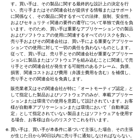
す。買い手は、その製品に関する最終的な設計上の決定を行
い、売り手またはその関連会社が提供する情報またはサポート
に関係なく、その製品に関するすべての法律、規制、安全性、
およびセキュリティ関連の要件の遵守について単独で責任を負
います。そのため、買い手は重要なアプリケーションでの製品
およびソフトウェアの使用に関連するすべてのリスクを負い、
売り手およびその関連会社は、買い手による重要なアプリケー
ションでの使用に対して一切の責任を負わないものとします。
従って、買い手は、売り手とその関連会社が重要なアプリケー
ションに製品またはソフトウェアを組み込むことに関連して売
り手とその関連会社が発生する可能性のあるクレーム、負債、
損害、関連コストおよび費用（弁護士費用を含む）を補償し、
売り手とその関連会社を免責します。
販売業者又はその関連会社が特に「オートモーティブ認定」と
して指定した製品およびソフトウェアのみが、車載アプリケー
ションまたは環境での使用を意図して設計されています。お客
様が自動車アプリケーションまたは環境において「自動車認
定」として指定されていない製品またはソフトウェアを使用す
る場合、お客様は自らのリスクでこれを行います。
買い手は、買い手が本条件に基づいて主張した場合、その主張
が生じた日から90日以内に売り手に通知しなければならない。