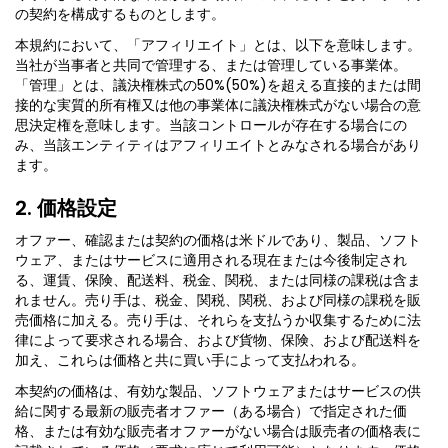
の契約を構成するものとします。
本規約において、「アフィリエイト」とは、以下を意味します。
当社が当事者と共同で管理する、または管理している事業体。
「管理」とは、議決権株式の50%(50%)を超える直接的または間
接的な実質的所有権又は他の事業体に議決権株式がない場合の意
思決定権を意味します。当該コントロールが存在する場合にの
み、当該エンティティはアフィリエイトとみなされる場合があり
ます。
2. 価格設定
オファー、確認または契約の価格は米ドルであり、製品、ソフト
ウェア、またはサービスに適用される現在または今後制定され
る、運賃、保険、配送料、税金、関税、または同様の課税は含ま
れません。売り手は、税金、関税、関税、および同様の課税を販
売価格に加える。売り手は、それらを支払うか収集するために法
律によって要求される場合、および貨物、保険、および配送料を
加え、これらは価格と共に買い手によって支払われる。
本契約の価格は、有効な製品、ソフトウェアまたはサービスの供
給に関する最新の販売者オファー（ある場合）で指定された価
格、または有効な販売者オファーがない場合は販売者の価格表に