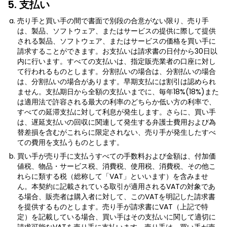
5. 支払い
売り手と買い手の間で書面で別段の合意がない限り、売り手
は、製品、ソフトウェア、またはサービスの提供に際して提供
される製品、ソフトウェア、またはサービスの価格を買い手に
請求することができます。お支払いは請求書の日付から30日以
内に行います。すべての支払いは、指定販売業者の口座に対し
て行われるものとします。分割払いの場合は、分割払いの場合
は、分割払いの場合があります。早期支払には割引は認められ
ません。支払期日から全額の支払いまでに、毎年18%(18%)また
は適用法で許容される最大の利率のどちらか低い方の利率で、
すべての延滞支払に対して利息が発生します。さらに、買い手
は、遅延支払いの回収に関連して発生する弁護士費用および為
替差損を含むがこれらに限定されない、売り手が発生したすべ
ての費用を支払うものとします。
買い手が売り手に支払うすべての手数料および金額は、付加価
値税、物品・サービス税、消費税、使用税、消費税、その他こ
れらに類する税（総称して「VAT」といいます）を含みませ
ん。本契約に記載されている取引が適用されるVATの対象であ
る場合、販売者は購入者に対して、このVATを明記した請求書
を提供するものとします。売り手が請求書にVAT（上記で特
定）を記載している場合、買い手はその支払いに関して適切に