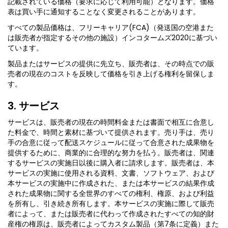
記載されている価格（要求に応じて利用可能）となります。価格
表は買い手に通知することなく変更されることがあります。
すべての製品価格は、フリーキャリア(FCA)（発送国の空港また
は販売者が指定するその他の施設）インコタームズ2020に基づい
ています。
製品またはサービスの提供に先立ち、販売者は、その時点での販
売者の現在のコストを反映して価格を引き上げる権利を留保しま
す。
3. サービス
サービスは、販売者の現在の時間料金または書面で相互に合意し
た料金で、時間と素材に基づいて提供されます。売り手は、売り
手の合意に従って配送スケジュールに従って合意された成果物を
提供するために、商業的に合理的な努力を払う。販売者は、関連
するサービスの実施日以後に購入者に請求します。販売者は、本
サービスの実施に使用される資料、文書、ソフトウェア、および
本サービスの実施中に作成された、または本サービスの結果作成
された成果物に関する全世界のすべての権利、権原、および利益
を所有し、引き続き所有します。本サービスの実施に際して販売
者によって、または販売者に代わって作成されたすべての知的財
産権の権原は、販売者によってカスタム製品（第7条に定義）また