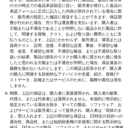
のその時点での返品承認規定に従い、販売者が発行した返品の
承認フォームに正式に記入した内容が添付されている場合に限
り、販売者の指定した施設に発送することができます。保証調
整が行われた場合、売り手は運送費を支払います。購入者は、
欠陥または不適合であることが判明しない返品された製品に対
して、関連する貨物、テスト、および取り扱い費用とともに支
払うものとします。上記にかかわらず、販売者は、環境または
負荷テスト、誤用、怠慢、不適切な設置、事故、不適切な修
理、改造、不適切な保管、不適切な輸送、または不適切な取り
扱いの結果、製品の損失のリスクが購入者に渡された後に発生
したと思われる欠陥または不適合が判明した場合、保証違反の
義務を負わないものとします。この保証は拡張されず、購入者
の購入に関連する技術的なアドバイスや支援、紹介、資格/テ
ストデータ、設備またはサービスのために、義務や責任は発生
しません。
制限。上記の保証は、購入者に直接適用され、購入者の顧客、
代理人、または代表者には適用されません。本規約に明示的に
規定されている場合を除き、すべての製品、ソフトウェア、お
よびサービスは販売者によって提供され、購入者は「現状のま
ま」受け入れます。上記の明示的な保証は、(I)特定の目的への
適合性、商品性、または知的財産権の非侵害に関する黙示的な
保証、(II)すべての製品、ソフトウェア、またはサービスが準拠