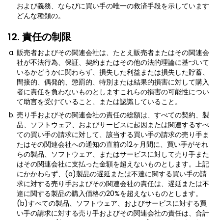
および義務、ならびに買い手の唯一の救済手段を示しています
どんな種類の。
12. 責任の制限
販売者およびその関連会社は、たとえ販売者またはその関連会
社が不法行為、保証、契約またはその他の法的理論に基づいて
いるかどうかに関わらず、損失した利益または損失した貯蓄、
間接的、偶発的、懲罰的、特別または結果的損害に対して購入
者に責任を負わないものとしますこれらの損害の可能性につい
て助言を受けていること、または認識していること。
売り手およびその関連会社の責任の総額は、すべての契約、製
品、ソフトウェア、およびサービスに起因または関連するすべ
ての買い手の請求に対して、該当する買い手の請求の売り手ま
たはその関連会社への通知の直前の12ヶ月間に、買い手がそれ
らの製品、ソフトウェア、またはサービスに対して売り手また
はその関連会社に支払った金額を超えないものとします。上記
にかかわらず、(a)製品の遅延または不達に関する買い手の請
求に対する売り手およびその関連会社の責任は、遅延または不
達に関する製品の購入価格の20%を超えないものとします。
(b)すべての製品、ソフトウェア、およびサービスに対する買
い手の請求に対する売り手およびその関連会社の責任は、合計