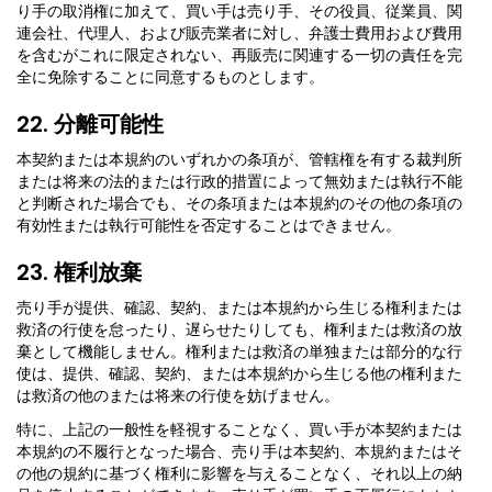
り手の取消権に加えて、買い手は売り手、その役員、従業員、関
連会社、代理人、および販売業者に対し、弁護士費用および費用
を含むがこれに限定されない、再販売に関連する一切の責任を完
全に免除することに同意するものとします。
22. 分離可能性
本契約または本規約のいずれかの条項が、管轄権を有する裁判所
または将来の法的または行政的措置によって無効または執行不能
と判断された場合でも、その条項または本規約のその他の条項の
有効性または執行可能性を否定することはできません。
23. 権利放棄
売り手が提供、確認、契約、または本規約から生じる権利または
救済の行使を怠ったり、遅らせたりしても、権利または救済の放
棄として機能しません。権利または救済の単独または部分的な行
使は、提供、確認、契約、または本規約から生じる他の権利また
は救済の他のまたは将来の行使を妨げません。
特に、上記の一般性を軽視することなく、買い手が本契約または
本規約の不履行となった場合、売り手は本契約、本規約またはそ
の他の規約に基づく権利に影響を与えることなく、それ以上の納