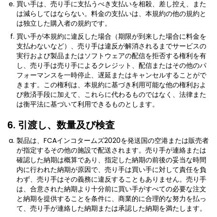
買い手は、売り手に支払うべき支払いを相殺、差し控え、また
は減らしてはならない。料金の支払いは、本規約の他の規約と
は独立した購入者の規約です。
買い手が本規約に違反した場合（期限が到来した場合に料金を
支払わないなど）、売り手は違反が解消されるまでサービスの
実行および製品またはソフトウェアの配信を拒否する権利を有
し、売り手は売り手によるクレジット、配信またはその他のパ
フォーマンスを一時停止、遅延またはキャンセルすることがで
きます。この権利は、本規約に基づき利用可能な他の権利およ
び救済手段に加えて、これらに代わるものではなく、法律また
は衡平法に基づいて利用できるものとします。
6. 引渡し、数量及び検査
製品は、FCAインコタームズ2020を発送国の空港または販売者
が指定するその他の施設で配送されます。売り手が連絡または
確認した納期は概算であり、指定した納期の前後の妥当な時間
内に行われた納期が原因で、売り手は買い手に対して責任を負
わず、売り手はその義務に違反することもありません。売り手
は、合意された納期より十分前に買い手がすべての必要な注文
と納期を提供することを条件に、商業的に合理的な努力を払っ
て、売り手が連絡した納期または承認した納期を満たします。