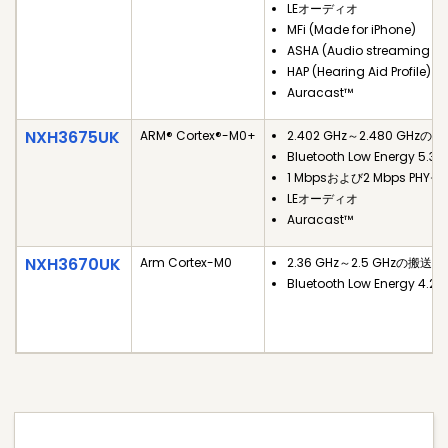
LEオーディオ
MFi (Made for iPhone)
ASHA (Audio streaming for
HAP (Hearing Aid Profile)
Auracast™
NXH3675UK
ARM® Cortex®-M0+
2.402 GHz～2.480 GHz
Bluetooth Low Energy 5.3
1 Mbpsおよび2 Mbps PHY
LEオーディオ
Auracast™
NXH3670UK
Arm Cortex-M0
2.36 GHz～2.5 GHzの搬送
Bluetooth Low Energy 4