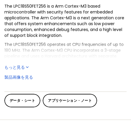
The LPC18S50FET256 is a Arm Cortex-M3 based
microcontroller with security features for embedded
applications. The Arm Cortex-M3 is a next generation core
that offers system enhancements such as low power
consumption, enhanced debug features, and a high level
of support block integration.
The LPC18S50FET256 operates at CPU frequencies of up to
180 MHz. The Arm Cortex-M3 CPU incorporates a 3-stage
pipeline and uses a Harvard architecture with separate
local instruction and data buses as well as a third bus for
もっと見る
peripherals. The Arm Cortex-M3 CPU also includes an
internal prefetch unit that supports speculative branching.
製品画像を見る
The LPC18S50FET256 includes 200 kB of on-chip SRAM,
security features with AES engine, a quad SPI Flash
Interface (SPIFI), a State Configurable Timer/PWM
(SCTimer/PWM) subsystem, two High-speed USB
データ・シート
アプリケーション・ノート
controllers, Ethernet, LCD, an external memory controller,
and multiple digital and analog peripherals.