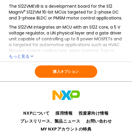
The S12ZVMEVB is a development board for the S12
®
MagniV
S12ZVM 16-bit MCUs targeted for 2-phase DC
and 3-phase BLDC or PMSM motor control applications.
The S12ZVM integrates an MCU with an S12Z core, a 5 V
voltage regulator, a LIN physical layer and a gate driver
unit capable of controlling up to 6 power MOSFETs and
is targeted for automotive applications such as HVAC
blowers, engine cooling fans, wiper systems, fuel or
もっと見る
water pumps.
全ての情報
S12ZVMEVB
There are two versions of the EVB:
購入オプション
The S12ZVML12EVB uses the S12ZVML128 integrating a
LIN transceiver
The S12ZVMC12EVB uses the S12ZVMC128 integrating a
voltage regulator controller for an external CAN
transceiver
NXPについて
採用情報
投資家向け情報
プレスリリース、製品ニュース
お問い合わせ
MY NXPアカウントの特典