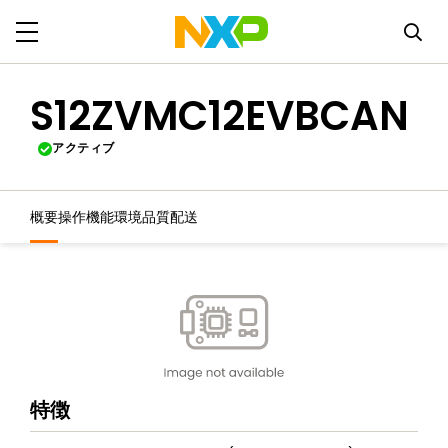
S12ZVMC12EVBCAN
アクティブ
概要
操作機能
環境
品質
配送
特徴