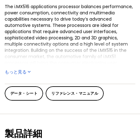
The i.MX516 applications processor balances performance,
power consumption, connectivity and multimedia
capabilities necessary to drive today’s advanced
automotive systems. These processors are ideal for
applications that require advanced user interfaces,
sophisticated video processing, 2D and 3D graphics,
multiple connectivity options and a high level of system
integration. Building on the success of the i.MX515 in the
consumer market, the automotive family of i.MX51
processors will bring the consumer electronics user
experience and device connectivity into the vehicles of
もっと見る
the future.
®
The i.MX516 is supported by companion NXP
power
management ICs (PMIC),
MC13892
,
MC34704
,
MC34709
データ・シート
リファレンス・マニュアル
and
MMPF0100
.
製品詳細