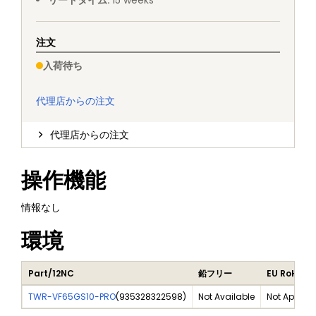
リードタイム
:
15
weeks
注文
入荷待ち
代理店からの注文
代理店からの注文
操作機能
情報なし
環境
Part/12NC
鉛フリー
EU RoHS
TWR-VF65GS10-PRO
(
935328322598
)
Not Available
Not Applica