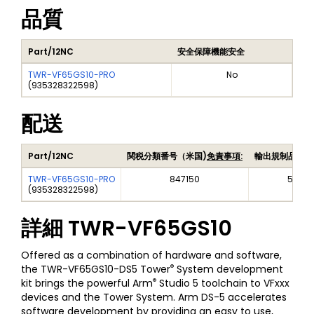
品質
Part/12NC
安全保障機能安全
TWR-VF65GS10-PRO
No
(
935328322598
)
配送
Part/12NC
関税分類番号（米国)
免責事項:
輸出規制品目番
TWR-VF65GS10-PRO
847150
5A002
(
935328322598
)
詳細
TWR-VF65GS10
Offered as a combination of hardware and software,
®
the TWR-VF65GS10-DS5 Tower
System development
®
kit brings the powerful Arm
Studio 5 toolchain to VFxxx
devices and the Tower System. Arm DS-5 accelerates
software development by providing an easy to use,