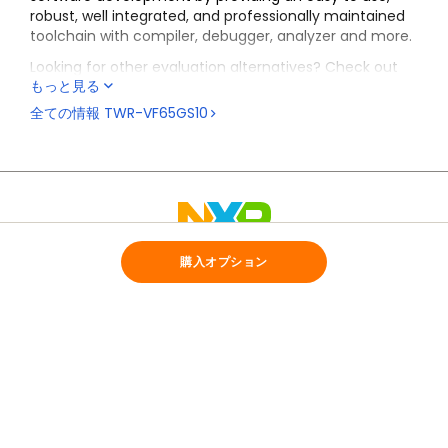
robust, well integrated, and professionally maintained
toolchain with compiler, debugger, analyzer and more.
Looking for other evaluation alternatives? Check out
もっと見る
the
TWR-VF65GS10
controller module and kits that
feature Arm DS-5 Starter Kit for VFxxx Controller Tower
全ての情報
TWR-VF65GS10
System modules/kits.
購入オプション
NXPについて
採用情報
投資家向け情報
プレスリリース、製品ニュース
お問い合わせ
MY NXPアカウントの特典
プライバシー
ご利用規約
販売条件
アクセシビリティ
webサイトのフィードバック