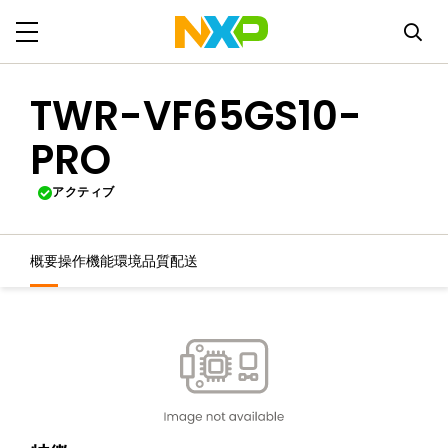
TWR-VF65GS10-
PRO
アクティブ
概要
操作機能
環境
品質
配送