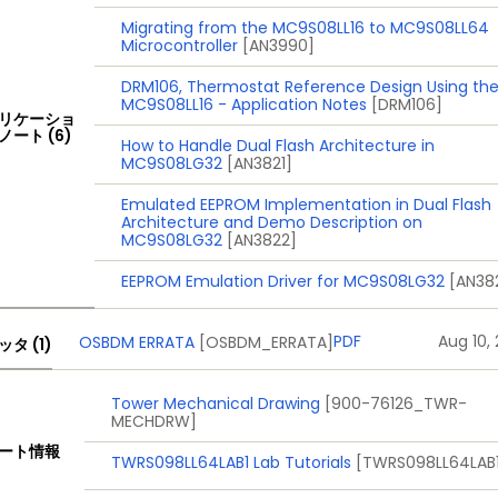
Migrating from the MC9S08LL16 to MC9S08LL64
Microcontroller
[AN3990]
DRM106, Thermostat Reference Design Using th
MC9S08LL16 - Application Notes
[DRM106]
リケーショ
ノート (6)
How to Handle Dual Flash Architecture in
MC9S08LG32
[AN3821]
Emulated EEPROM Implementation in Dual Flash
Architecture and Demo Description on
MC9S08LG32
[AN3822]
EEPROM Emulation Driver for MC9S08LG32
[AN38
PDF
Aug 10, 
OSBDM ERRATA
[OSBDM_ERRATA]
タ (1)
Tower Mechanical Drawing
[900-76126_TWR-
MECHDRW]
ート情報
TWRS098LL64LAB1 Lab Tutorials
[TWRS098LL64LAB1