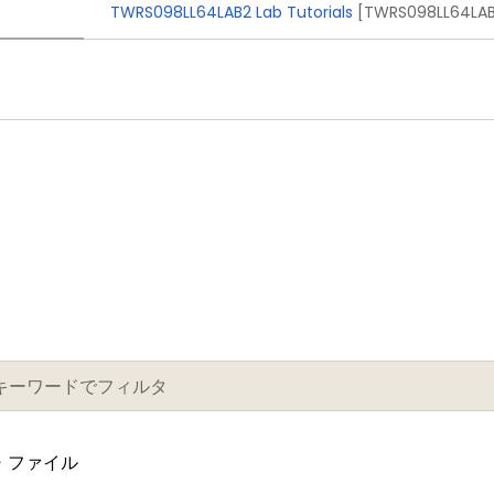
TWRS098LL64LAB2 Lab Tutorials
[TWRS098LL64LAB
計・ファイル