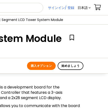
サインイン/ 登録
日本語
t Segment LCD Tower System Module
ystem Module
購入オプション
始めましょう
s a development board for the
ontroller that features a 3-axis
and a 2x28 segment LCD display.
llows you to communicate with the board