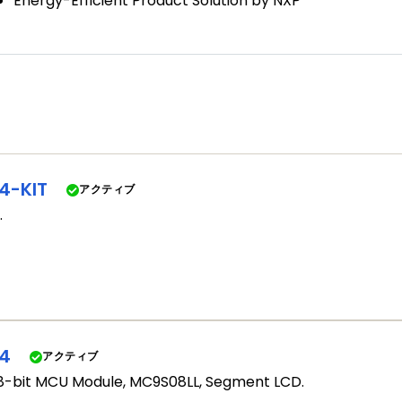
Energy-Efficient Product Solution by NXP
4-KIT
アクティブ
.
4
アクティブ
8-bit MCU Module, MC9S08LL, Segment LCD.