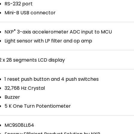
RS-232 port
Mini-B USB connector
®
NXP
3-axis accelerometer ADC input to MCU
Light sensor with LP filter and op amp
2 x 28 segments LCD display
1 reset push button and 4 push switches
32,768 Hz Crystal
Buzzer
5 K One Turn Potentiometer
MC9S08LL64