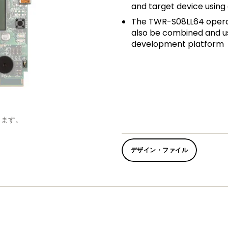
and target device using
The TWR-S08LL64 operat
also be combined and u
development platform
します。
デザイン・ファイル