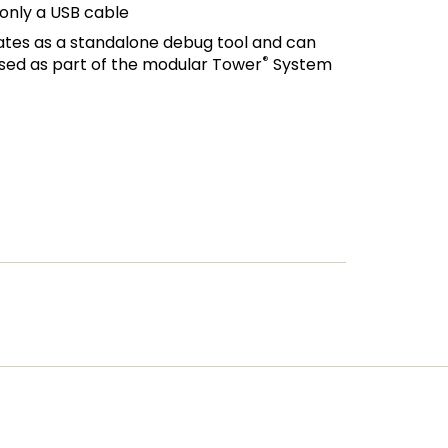
 only a USB cable
es as a standalone debug tool and can
®
sed as part of the modular Tower
System