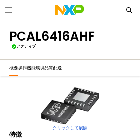
PCAL6416AHF
アクティブ
概要
操作機能
環境
品質
配送
クリックして展開
特徴