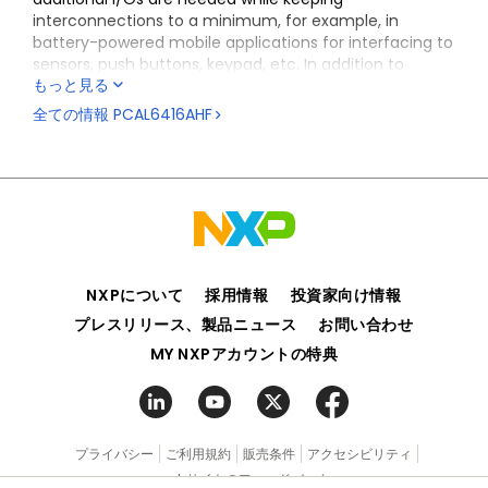
interconnections to a minimum, for example, in
battery-powered mobile applications for interfacing to
sensors, push buttons, keypad, etc. In addition to
もっと見る
providing a flexible set of GPIOs, it simplifies
interconnection of a processor running at one voltage
全ての情報
PCAL6416AHF
level to I/O devices operating at a different (usually
higher) voltage level. The PCAL6416A has built-in level
shifting feature that makes these devices extremely
flexible in mixed signal environments where
communication between incompatible I/O voltages is
required. Its wide V
range of 1.65 V to 5.5 V on the
DD
dual power rail allows seamless communications with
next-generation low voltage microprocessors and
NXPについて
採用情報
投資家向け情報
microcontrollers on the interface side (SDA/SCL) and
プレスリリース、製品ニュース
お問い合わせ
peripherals at a higher voltage on the port side.
MY NXPアカウントの特典
There are two supply voltages for PCAL6416A: V
DD(I2C-
and V
. V
provides the supply voltage
bus)
DD(P)
DD(I2C-bus)
for the interface at the master side (for example, a
microcontroller) and the V
provides the supply for
DD(P)
core circuits and Port P. The bidirectional voltage level
プライバシー
ご利用規約
販売条件
アクセシビリティ
translation in the PCAL6416A is provided through
webサイトのフィードバック