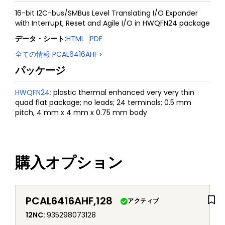
16-bit I2C-bus/SMBus Level Translating I/O Expander
with Interrupt, Reset and Agile I/O in HWQFN24 package
データ・シート
:
HTML
PDF
全ての情報
PCAL6416AHF
パッケージ
HWQFN24
:
plastic thermal enhanced very very thin
quad flat package; no leads; 24 terminals; 0.5 mm
pitch, 4 mm x 4 mm x 0.75 mm body
購入オプション
PCAL6416AHF,128
アクティブ
12NC
:
935298073128