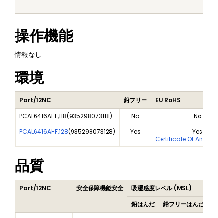
操作機能
情報なし
環境
Part/12NC
鉛フリー
EU RoHS
PCAL6416AHF,118
(
935298073118
)
No
No
PCAL6416AHF,128
(
935298073128
)
Yes
Yes
Certificate Of Analys
品質
Part/12NC
安全保障機能安全
吸湿感度レベル (MSL)
P
鉛はんだ
鉛フリーはんだ
鉛