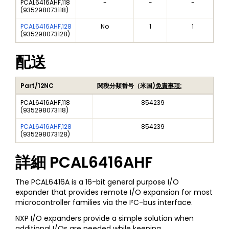
PCAL6416AHF,118
-
-
-
(
935298073118
)
PCAL6416AHF,128
No
1
1
(
935298073128
)
配送
Part/12NC
関税分類番号（米国)
免責事項:
PCAL6416AHF,118
854239
(
935298073118
)
PCAL6416AHF,128
854239
(
935298073128
)
詳細
PCAL6416AHF
The PCAL6416A is a 16-bit general purpose I/O
expander that provides remote I/O expansion for most
microcontroller families via the I²C-bus interface.
NXP I/O expanders provide a simple solution when
additional I/Os are needed while keeping