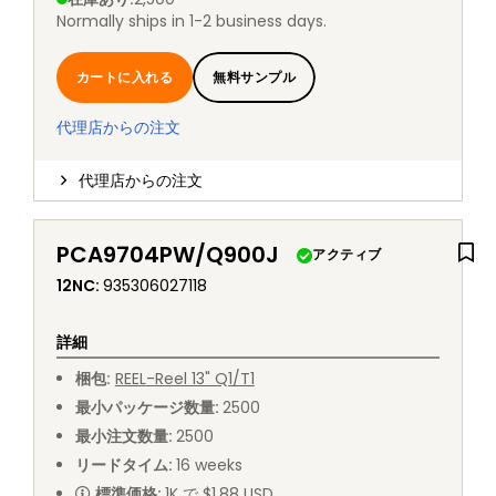
Normally ships in 1-2 business days.
カートに入れる
無料サンプル
代理店からの注文
代理店からの注文
PCA9704PW/Q900J
アクティブ
12NC
:
935306027118
詳細
梱包
:
REEL
-
Reel 13" Q1/T1
最小パッケージ数量
:
2500
最小注文数量
:
2500
リードタイム
:
16
weeks
標準価格
:
1K で $1.88 USD