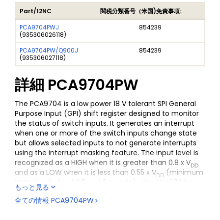
Part/12NC
関税分類番号（米国)
免責事項:
PCA9704PWJ
854239
(
935306026118
)
PCA9704PW/Q900J
854239
(
935306027118
)
詳細
PCA9704PW
The PCA9704 is a low power 18 V tolerant SPI General
Purpose Input (GPI) shift register designed to monitor
the status of switch inputs. It generates an interrupt
when one or more of the switch inputs change state
but allows selected inputs to not generate interrupts
using the interrupt masking feature. The input level is
recognized as a HIGH when it is greater than 0.8 x V
DD
and as a LOW when it is less than 0.55 x V
(minimum
DD
LOW threshold of 2.5 V at 5 V node). The PCA9704 can
もっと見る
monitor up to 8 switch inputs.
全ての情報
PCA9704PW
The falling edge of the
CS
pin samples the input port
status and clears the interrupt. When
CS
is LOW, the