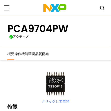
PCA9704PW
アクティブ
概要
操作機能
環境
品質
配送
クリックして展開
特徴