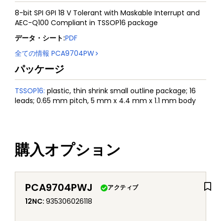
8-bit SPI GPI 18 V Tolerant with Maskable Interrupt and
AEC-Q100 Compliant in TSSOP16 package
データ・シート
:
PDF
全ての情報
PCA9704PW
パッケージ
TSSOP16
:
plastic, thin shrink small outline package; 16
leads; 0.65 mm pitch, 5 mm x 4.4 mm x 1.1 mm body
購入オプション
PCA9704PWJ
アクティブ
12NC
:
935306026118