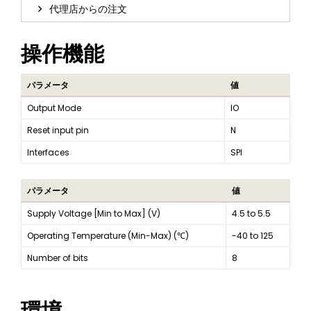
代理店からの注文
操作機能
パラメータ
値
Output Mode
IO
Reset input pin
N
Interfaces
SPI
パラメータ
値
Supply Voltage [Min to Max] (V)
4.5 to 5.5
Operating Temperature (Min-Max) (℃)
-40 to 125
Number of bits
8