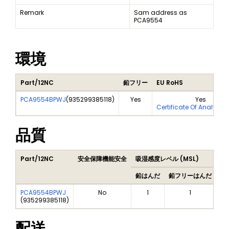
Remark
Sam address as
PCA9554
環境
Part/12NC
鉛フリー
EU RoHS
PCA9554BPWJ
(
935299385118
)
Yes
Yes
Certificate Of Analysis
品質
Part/12NC
安全保障機能安全
吸湿感度レベル (MSL)
Pe
鉛はんだ
鉛フリーはんだ
鉛
PCA9554BPWJ
No
1
1
(
935299385118
)
配送