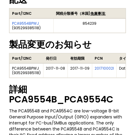
Part/12NC
関税分類番号（米国)
免責事項:
PCA9554BPWJ
854239
(
935299385118
)
製品変更のお知らせ
Part/12NC
発行日
有効期限
PCN
タイトル
PCA9554BPWJ
2017-11-08
2017-11-09
201710002I
Data Sh
(
935299385118
)
詳細
PCA9554B_PCA9554C
The PCA9554B and PCA9554C are low-voltage 8-bit
General Purpose Input/Output (GPIO) expanders with
interrupt for I²C-bus/SMBus applications. The only
difference between the PCA9554B and PCA9554C is