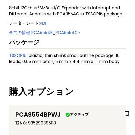
8-bit I2C-bus/SMBus I/O Expander with Interrupt and
Different Address with PCA9554C in TSSOP16 package
データ・シート
:
PDF
全ての情報
PCA9554B_PCA9554C
パッケージ
TSSOP16
:
plastic, thin shrink small outline package; 16
leads; 0.65 mm pitch, 5 mm x 4.4 mm x 1.1 mm body
購入オプション
PCA9554BPWJ
アクティブ
12NC
:
935299385118