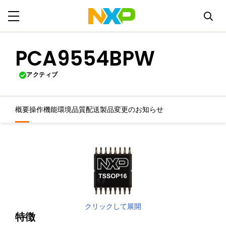
PCA9554BPW
アクティブ
概要
操作機能
環境
品質
配送
製品変更のお知らせ
クリックして展開
特徴