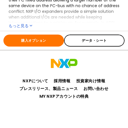
their I²C fixed address allowing a larger number of the
same device on the I²C-bus with no chance of address
conflict. NXP I/O expanders provide a simple solution
when additional I/Os are needed while keeping
interconnections to a minimum, for example, in ACPI
もっと見る
power switches, sensors, push buttons, LEDs, fan
全ての情報
PCA9554B_PCA9554C
control, etc.
購入オプション
データ・シート
In addition to providing a flexible set of GPIOs, the wide
V
range of 1.65 V to 5.5 V allow the
DD
PCA9554B/PCA9554C to interface with next-
generation microprocessors and microcontrollers
where supply levels are dropping down to conserve
power.
The PCA9554B/PCA9554C contain a register set of 8-
NXPについて
採用情報
投資家向け情報
bit Configuration, Input, Output, and Polarity Inversion
プレスリリース、製品ニュース
お問い合わせ
registers.
MY NXPアカウントの特典
The PCA9554B is a pin-to-pin replacement for the
PCA9554, while the PCA9554C replaces the PCA9554A.
Both of these devices replace other industry-standard
part numbers. More fully-featured parts PCAL9554B
プライバシー
ご利用規約
販売条件
アクセシビリティ
and PCAL9554C are also available with Agile I/O