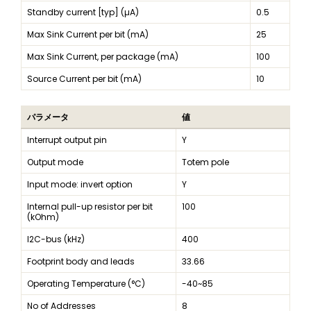
Standby current [typ] (µA)
0.5
Max Sink Current per bit (mA)
25
Max Sink Current, per package (mA)
100
Source Current per bit (mA)
10
パラメータ
値
Interrupt output pin
Y
Output mode
Totem pole
Input mode: invert option
Y
Internal pull-up resistor per bit
100
(kOhm)
I2C-bus (kHz)
400
Footprint body and leads
33.66
Operating Temperature (°C)
-40~85
No of Addresses
8