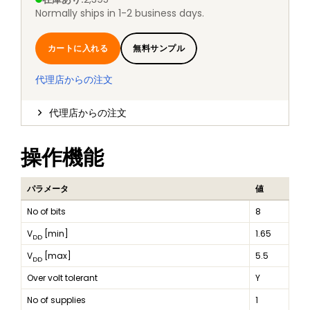
Normally ships in 1-2 business days.
カートに入れる
無料サンプル
代理店からの注文
代理店からの注文
操作機能
パラメータ
値
No of bits
8
V
[min]
1.65
DD
V
[max]
5.5
DD
Over volt tolerant
Y
No of supplies
1