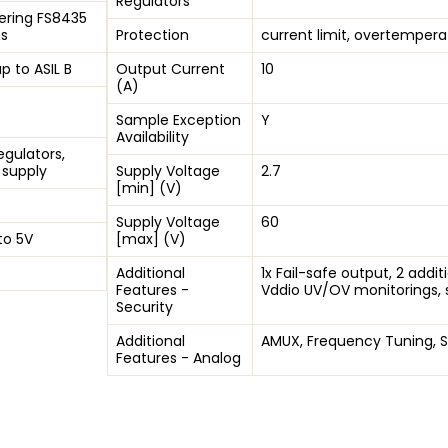
Regulators
ering FS8435
ns
Protection
current limit, overtempera
up to ASIL B
Output Current
10
(A)
Sample Exception
Y
Availability
egulators,
 supply
Supply Voltage
2.7
[min] (V)
Supply Voltage
60
 to 5V
[max] (V)
Additional
1x Fail-safe output, 2 add
Features -
Vddio UV/OV monitorings,
Security
Additional
AMUX, Frequency Tuning, 
Features - Analog