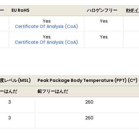
ー
EU RoHS
ハロゲンフリー
RHF
s
Yes
Yes
Certificate Of Analysis (CoA)
s
Yes
Yes
Certificate Of Analysis (CoA)
度レベル (MSL)
Peak Package Body Temperature (PPT) (C°)
ーはんだ
鉛フリーはんだ
3
260
3
260