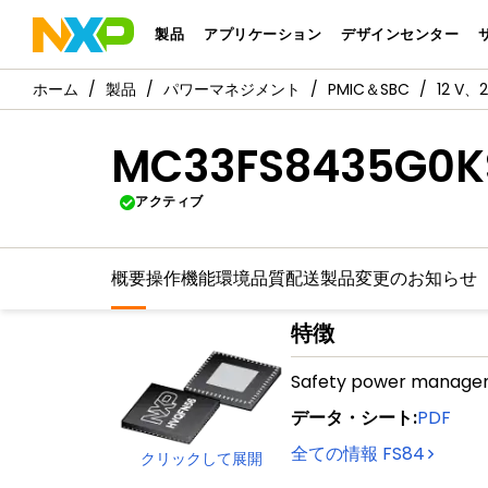
製品
アプリケーション
デザインセンター
製品
パワーマネジメント
PMIC＆SBC
12 V
MC33FS8435G0K
アクティブ
概要
操作機能
環境
品質
配送
製品変更のお知らせ
特徴
Safety power manage
データ・シート
:
PDF
全ての情報
FS84
クリックして展開