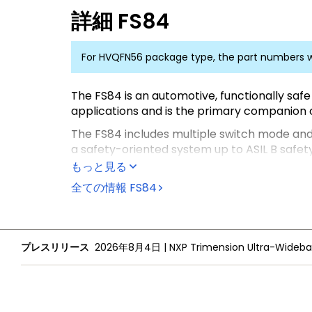
詳細
FS84
For HVQFN56 package type, the part numbers w
The FS84 is an automotive, functionally safe
applications and is the primary companion c
The FS84 includes multiple switch mode and l
a safety-oriented system up to ASIL B safety 
もっと見る
It is part of a complete family of devices of
developed in compliance with the ISO 26262
全ての情報
FS84
プレスリリース
2026年8月4日
|