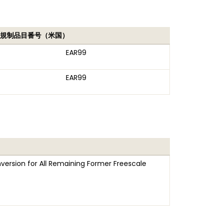
規制品目番号（米国）
EAR99
EAR99
version for All Remaining Former Freescale