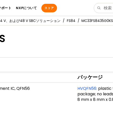
サポート
NXPについて
ストア
、24 V、および48 V SBCソリューション
FS84
MC33FS8435G0KS
S
パッケージ
ment IC, QFN56
HVQFN56
:
plastic
package; no leads;
8 mm x 8 mm x 0