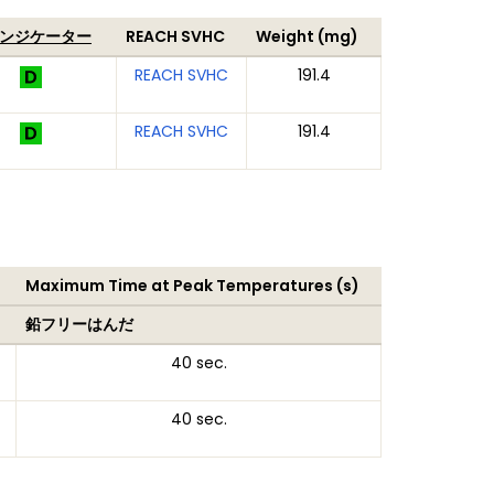
インジケーター
REACH SVHC
Weight (mg)
REACH SVHC
191.4
REACH SVHC
191.4
Maximum Time at Peak Temperatures (s)
鉛フリーはんだ
40 sec.
40 sec.