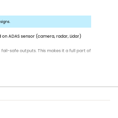
signs.
ed on ADAS sensor (camera, radar, Lidar)
il-safe outputs. This makes it a full part of
o pin and software compatible. It is
ements.