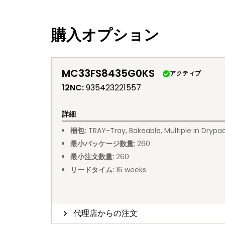
購入オプション
MC33FS8435G0KS
アクティブ
12NC
:
935423221557
詳細
梱包
:
TRAY
-
Tray, Bakeable, Multiple in Drypa
最小パッケージ数量
:
260
最小注文数量
:
260
リードタイム
:
16
weeks
代理店からの注文