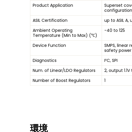
Product Application
Superset cov
configuratio
ASIL Certification
up to ASIL A, 
Ambient Operating
-40 to 125
Temperature (Min to Max) (℃)
Device Function
SMPS, linear r
safety power
Diagnostics
I²C, SPI
Num. of Linear/LDO Regulators
2, output 1.1V
Number of Boost Regulators
1
環境