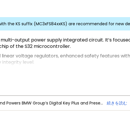
ith the KS suffix (MC3xFS84xxKS) are recommended for new de
 multi-output power supply integrated circuit. It’s focus
hip of the S32 microcontroller.
inear voltage regulators, enhanced safety features with fa
integrity level.
fering scalability in power and safety FS84 and FS85, pin t
 standard and is qualified according to AEC-Q100 requir
NXP Trimension Ultra-Wideband Powers BMW Group’s Digital Key Plus and Presence Detection
続きを読む