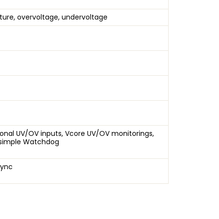
ture, overvoltage, undervoltage
itional UV/OV inputs, Vcore UV/OV monitorings,
 simple Watchdog
Sync