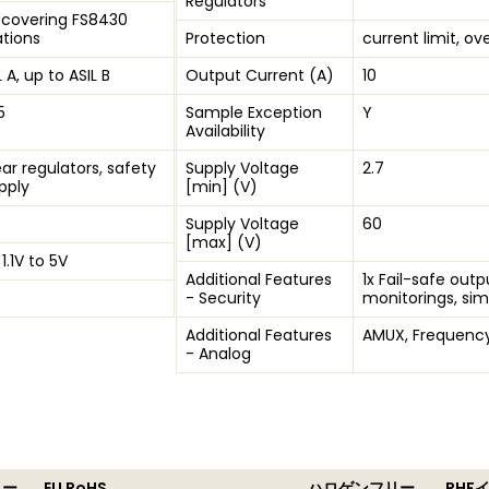
Regulators
 covering FS8430
ations
Protection
current limit, o
 A, up to ASIL B
Output Current (A)
10
5
Sample Exception
Y
Availability
ear regulators, safety
Supply Voltage
2.7
pply
[min] (V)
Supply Voltage
60
[max] (V)
1.1V to 5V
Additional Features
1x Fail-safe out
- Security
monitorings, si
Additional Features
AMUX, Frequency
- Analog
リー
EU RoHS
ハロゲンフリー
RHF