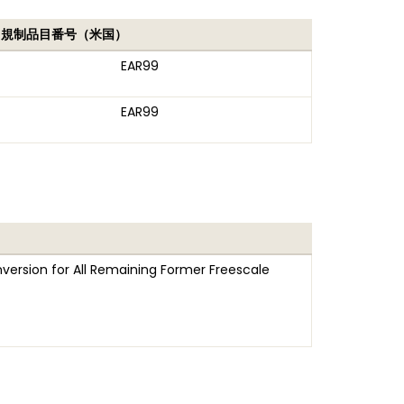
出規制品目番号（米国）
EAR99
EAR99
version for All Remaining Former Freescale