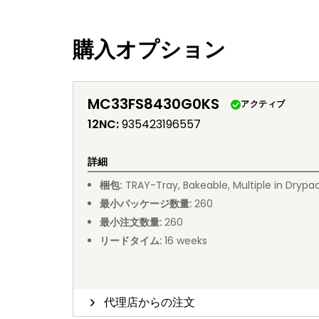
購入オプション
MC33FS8430G0KS
アクティブ
12NC
:
935423196557
詳細
梱包
:
TRAY
-
Tray, Bakeable, Multiple in Drypa
最小パッケージ数量
:
260
最小注文数量
:
260
リードタイム
:
16
weeks
代理店からの注文