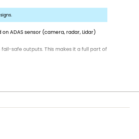
signs.
ed on ADAS sensor (camera, radar, Lidar)
il-safe outputs. This makes it a full part of
o pin and software compatible. It is
ements.