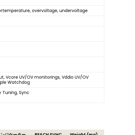
vertemperature, overvoltage, undervoltage
put, Vcore UV/OV monitorings, Vddio UV/OV
mple Watchdog
 Tuning, Sync
インジケーター
REACH SVHC
Weight (mg)