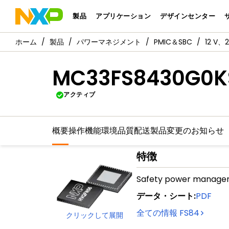
製品
アプリケーション
デザインセンター
製品
パワーマネジメント
PMIC＆SBC
12 V
MC33FS8430G0K
アクティブ
概要
操作機能
環境
品質
配送
製品変更のお知らせ
特徴
Safety power manage
データ・シート
:
PDF
全ての情報
FS84
クリックして展開