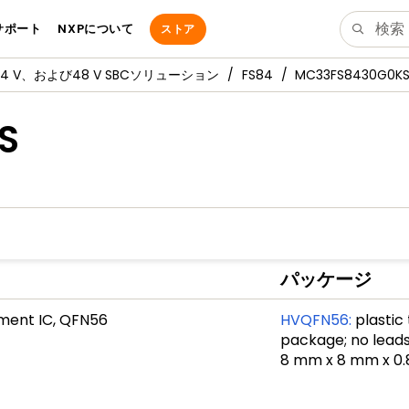
サポート
NXPについて
ストア
、24 V、および48 V SBCソリューション
FS84
MC33FS8430G0K
S
パッケージ
ment IC, QFN56
HVQFN56
:
plastic
package; no leads;
8 mm x 8 mm x 0