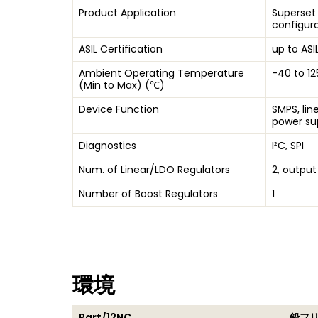
Product Application
Superset
configur
ASIL Certification
up to ASIL
Ambient Operating Temperature
-40 to 12
(Min to Max) (℃)
Device Function
SMPS, lin
power su
Diagnostics
I²C, SPI
Num. of Linear/LDO Regulators
2, output 
Number of Boost Regulators
1
環境
Part/12NC
鉛フ