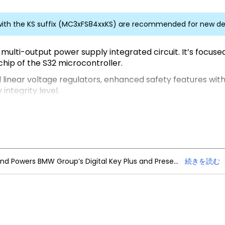
ith the KS suffix (MC3xFS84xxKS) are recommended for new de
 multi-output power supply integrated circuit. It’s focus
hip of the S32 microcontroller.
inear voltage regulators, enhanced safety features with fa
integrity level.
fering scalability in power and safety FS84 and FS85, pin t
 standard and is qualified according to AEC-Q100 requir
NXP Trimension Ultra-Wideband Powers BMW Group’s Digital Key Plus and Presence Detection
続きを読む