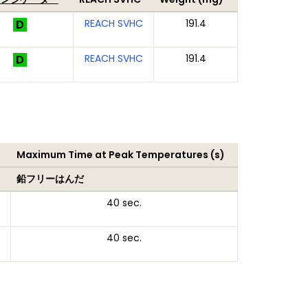
REACH SVHC
191.4
REACH SVHC
191.4
Maximum Time at Peak Temperatures (s)
鉛フリーはんだ
40 sec.
40 sec.