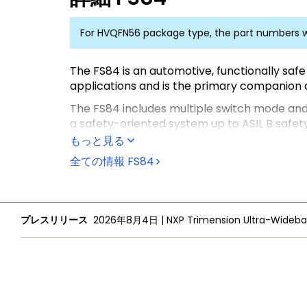
For HVQFN56 package type, the part numbers w
The FS84 is an automotive, functionally safe
applications and is the primary companion c
The FS84 includes multiple switch mode and l
a safety-oriented system up to ASIL B safety 
もっと見る
It is part of a complete family of devices of
developed in compliance with the ISO 26262
全ての情報
FS84
プレスリリース
2026年8月4日
|