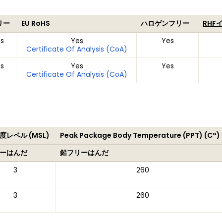
リー
EU RoHS
ハロゲンフリー
RHF
s
Yes
Yes
Certificate Of Analysis (CoA)
s
Yes
Yes
Certificate Of Analysis (CoA)
度レベル (MSL)
Peak Package Body Temperature (PPT) (C°)
ーはんだ
鉛フリーはんだ
3
260
3
260