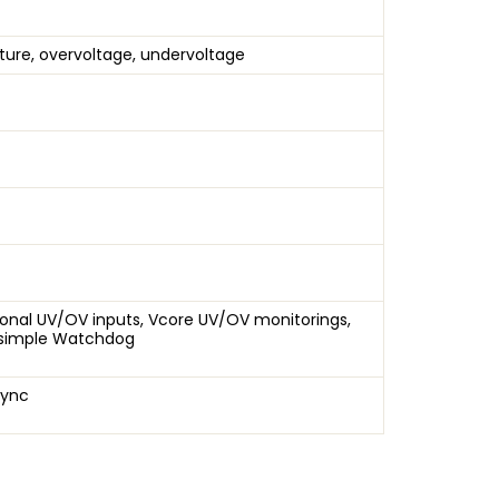
ture, overvoltage, undervoltage
itional UV/OV inputs, Vcore UV/OV monitorings,
 simple Watchdog
Sync