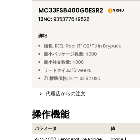
MC33FS8400G5ESR2
NRND
12NC
:
935377649528
詳細
梱包
:
REEL
-
Reel 13" Q2/T3 in Drypack
最小パッケージ数量
:
4000
最小注文数量
:
4000
リードタイム
:
16
weeks
標準価格
:
1K で $3.82 USD
代理店からの注文
操作機能
パラメータ
値
AEC-Q100 Temperature Range
grade 1