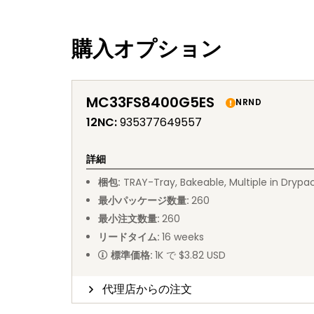
購入オプション
MC33FS8400G5ES
NRND
12NC
:
935377649557
詳細
梱包
:
TRAY
-
Tray, Bakeable, Multiple in Drypa
最小パッケージ数量
:
260
最小注文数量
:
260
リードタイム
:
16
weeks
標準価格
:
1K で $3.82 USD
代理店からの注文