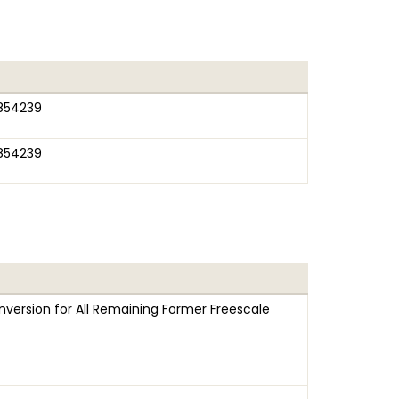
854239
854239
version for All Remaining Former Freescale