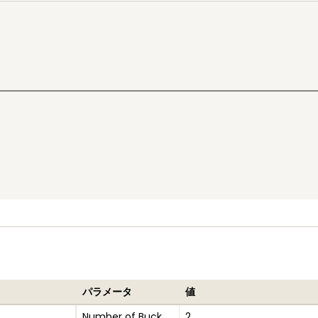
パラメータ
値
Number of Buck
2