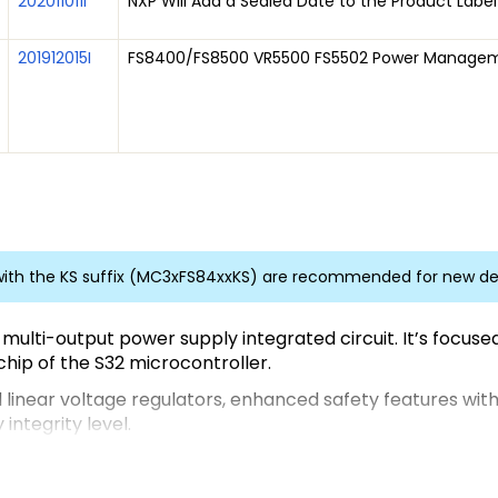
202011011I
NXP Will Add a Sealed Date to the Product Label
201912015I
FS8400/FS8500 VR5500 FS5502 Power Managem
ith the KS suffix (MC3xFS84xxKS) are recommended for new de
 multi-output power supply integrated circuit. It’s focus
hip of the S32 microcontroller.
inear voltage regulators, enhanced safety features with fa
integrity level.
fering scalability in power and safety FS84 and FS85, pin t
 standard and is qualified according to AEC-Q100 requir