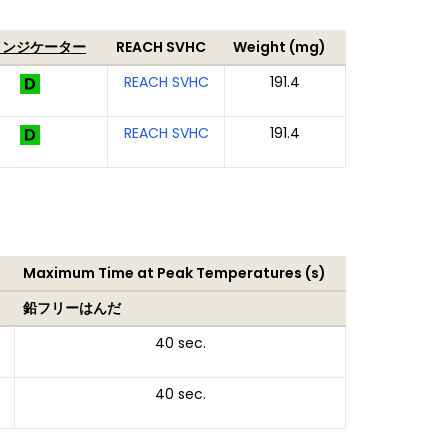
インジケーター
REACH SVHC
Weight (mg)
REACH SVHC
191.4
REACH SVHC
191.4
Maximum Time at Peak Temperatures (s)
鉛フリーはんだ
40 sec.
40 sec.