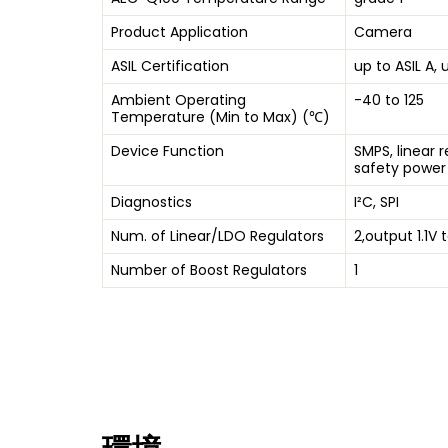
Product Application
Camera
ASIL Certification
up to ASIL A, 
Ambient Operating
-40 to 125
Temperature (Min to Max) (℃)
Device Function
SMPS, linear r
safety power
Diagnostics
I²C, SPI
Num. of Linear/LDO Regulators
2,output 1.1V 
Number of Boost Regulators
1