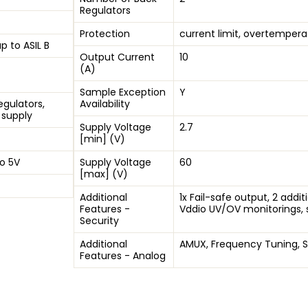
Regulators
Protection
current limit, overtempera
up to ASIL B
Output Current
10
(A)
Sample Exception
Y
egulators,
Availability
 supply
Supply Voltage
2.7
[min] (V)
to 5V
Supply Voltage
60
[max] (V)
Additional
1x Fail-safe output, 2 add
Features -
Vddio UV/OV monitorings,
Security
Additional
AMUX, Frequency Tuning, 
Features - Analog