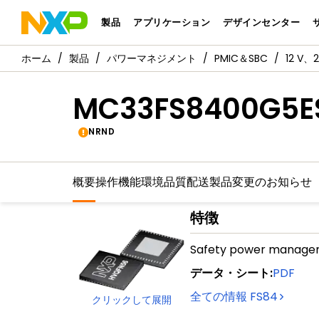
製品
アプリケーション
デザインセンター
製品
パワーマネジメント
PMIC＆SBC
12 V
MC33FS8400G5E
NRND
概要
操作機能
環境
品質
配送
製品変更のお知らせ
特徴
Safety power manage
データ・シート
:
PDF
全ての情報
FS84
クリックして展開