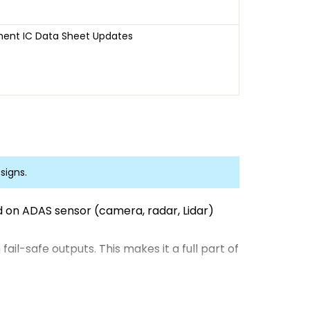
ent IC Data Sheet Updates
signs.
ed on ADAS sensor (camera, radar, Lidar)
il-safe outputs. This makes it a full part of
o pin and software compatible. It is
ements.