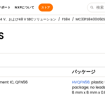
サポート
NXPについて
ストア
、24 V、および48 V SBCソリューション
FS84
MC33FS8400G5ES
S
パッケージ
ment IC, QFN56
HVQFN56
:
plastic
package; no leads;
8 mm x 8 mm x 0