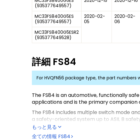
MC33FS8400G5ES
2020-12-15
2020-12-16
(
935377649557
)
MC33FS8400G5ES
2020-02-
2020-02-
(
935377649557
)
05
06
MC33FS8400G5ESR2
(
935377649528
)
詳細
FS84
For HVQFN56 package type, the part numbers w
The FS84 is an automotive, functionally safe
applications and is the primary companion c
The FS84 includes multiple switch mode and l
a safety-oriented system up to ASIL B safety 
もっと見る
It is part of a complete family of devices of
developed in compliance with the ISO 26262
全ての情報
FS84