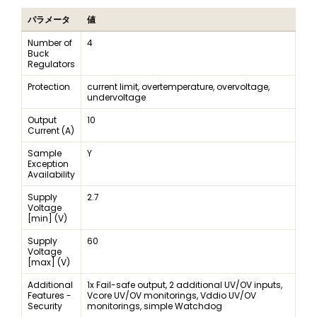
パラメータ
値
Number of
4
Buck
Regulators
Protection
current limit, overtemperature, overvoltage,
undervoltage
Output
10
Current (A)
Sample
Y
Exception
Availability
Supply
2.7
Voltage
[min] (V)
Supply
60
Voltage
[max] (V)
Additional
1x Fail-safe output, 2 additional UV/OV inputs,
Features -
Vcore UV/OV monitorings, Vddio UV/OV
Security
monitorings, simple Watchdog