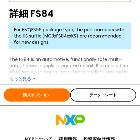
詳細
FS84
For HVQFN56 package type, the part numbers with
the KS suffix (MC3xFS84xxKS) are recommended
for new designs.
The FS84 is an automotive, functionally safe multi-
output power supply integrated circuit. It’s focused on
ADAS sensor (camera, radar, Lidar) applications and is
the primary companion chip of the S32
もっと見る
microcontroller.
全ての情報
FS84
The FS84 includes multiple switch mode and linear
購入オプション
データ・シート
voltage regulators, enhanced safety features with fail-
safe outputs. This makes it a full part of a safety-
oriented system up to ASIL B safety integrity level.
It is part of a complete family of devices offering
scalability in power and safety FS84 and FS85, pin to
pin and software compatible. It is developed in
NXPについて
採用情報
投資家向け情報