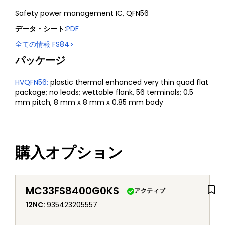
Safety power management IC, QFN56
データ・シート
:
PDF
全ての情報
FS84
パッケージ
HVQFN56
:
plastic thermal enhanced very thin quad flat
package; no leads; wettable flank, 56 terminals; 0.5
mm pitch, 8 mm x 8 mm x 0.85 mm body
購入オプション
MC33FS8400G0KS
アクティブ
12NC
:
935423205557