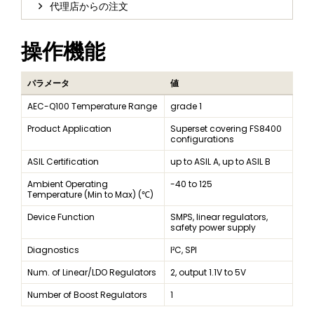
代理店からの注文
操作機能
パラメータ
値
AEC-Q100 Temperature Range
grade 1
Product Application
Superset covering FS8400
configurations
ASIL Certification
up to ASIL A, up to ASIL B
Ambient Operating
-40 to 125
Temperature (Min to Max) (℃)
Device Function
SMPS, linear regulators,
safety power supply
Diagnostics
I²C, SPI
Num. of Linear/LDO Regulators
2, output 1.1V to 5V
Number of Boost Regulators
1