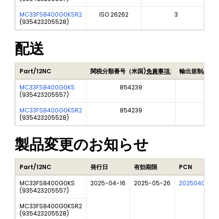
MC33FS8400G0KSR2
ISO 26262
3
(
935423205528
)
配送
Part/12NC
関税分類番号（米国)
免責事項:
輸出規制品目
MC33FS8400G0KS
854239
EAR
(
935423205557
)
MC33FS8400G0KSR2
854239
EAR
(
935423205528
)
製品変更のお知らせ
Part/12NC
発行日
有効期限
PCN
MC33FS8400G0KS
2025-04-16
2025-05-26
202504006I
(
935423205557
)
MC33FS8400G0KSR2
(
935423205528
)