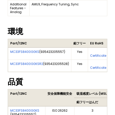
Additional
AMUX, Frequency Tuning, Sync
Features -
Analog
環境
Part/12NC
鉛フリー
EU RoHS
MC33FS8400G0KS
(
935423205557
)
Yes
Yes
Certificate Of A
MC33FS8400G0KSR2
(
935423205528
)
Yes
Yes
Certificate Of A
品質
Part/12NC
安全保障機能安全
吸湿感度レベル (MSL)
P
鉛フリーはんだ
MC33FS8400G0KS
ISO 26262
3
(
935423205557
)