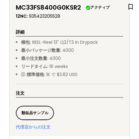
MC33FS8400G0KSR2
アクティブ
12NC
:
935423205528
詳細
梱包
:
REEL
-
Reel 13" Q2/T3 in Drypack
最小パッケージ数量
:
4000
最小注文数量
:
4000
リードタイム
:
16
weeks
標準価格
:
1K で $3.82 USD
注文
類似品サンプル
代理店からの注文