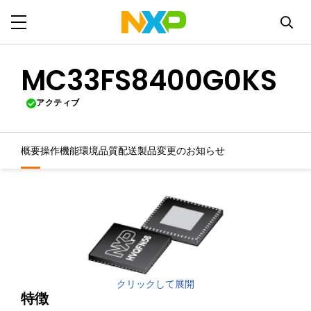
MC33FS8400G0KS
アクティブ
概要
操作機能
環境
品質
配送
製品変更のお知らせ
クリックして展開
特徴