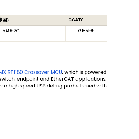
米国）
CCATS
5A992C
G185165
.MX RT1180 Crossover MCU
, which is powered
witch, endpoint and EtherCAT applications.
res a high speed USB debug probe based with