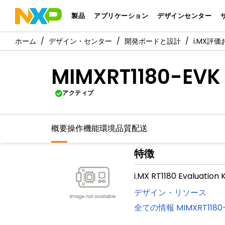
製品
アプリケーション
デザインセンター
デザイン・センター
開発ボードと設計
i.MX評
MIMXRT1180-EVK
アクティブ
概要
操作機能
環境
品質
配送
特徴
i.MX RT1180 Evaluation K
デザイン・リソース
全ての情報
MIMXRT1180