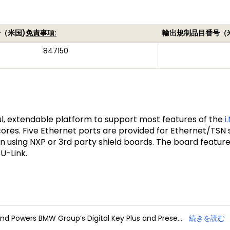
（米国)
免責事項:
輸出規制品目番号（
847150
ful, extendable platform to support most features of the
i
es. Five Ethernet ports are provided for Ethernet/TSN s
on using NXP or 3rd party shield boards. The board featu
U-Link.
NXP Trimension Ultra-Wideband Powers BMW Group’s Digital Key Plus and Presence Detection
続きを読む