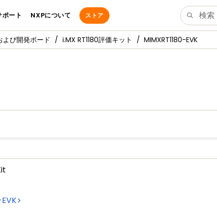
サポート
NXPについて
ストア
価および開発ボード
i.MX RT1180評価キット
MIMXRT1180-EVK
it
-EVK