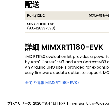
配送
Part/12NC
関税分類番号
MIMXRT1180-EVK
(
935428337598
)
詳細
MIMXRT1180-EVK
i.MX RT1180 evaluation kit provides a power
®
®
by Arm
Cortex
-M7 and Arm Cortex-M33 cor
An Arduino UNO site is provided for expansi
easy firmware update option to support MC
全ての情報
MIMXRT1180-EVK
プレスリリース
2026年8月4日
|