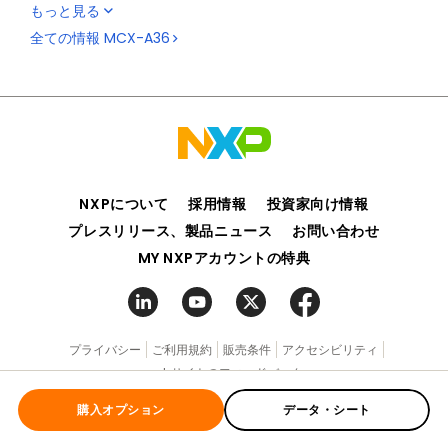
もっと見る
acceleration unit (MAU) to improve performance in
real-time motor control computations, SmartDMA,
全ての情報
MCX-A36
FlexIO, dual FlexPWM modules and up to four 16-bit
ADCs to support responsive real-time control and
flexible data handling. Full-speed USB, dual CAN FD, I3C
and support for 4x 44-segment LCD displays help
developers combine performance, connectivity and
human-machine interface (HMI) integration in a single
MCU platform, while memory options up to 1 MB Flash
and 256 kB RAM support scalable embedded designs.
NXPについて
採用情報
投資家向け情報
Integrated security features and the
MCUXpresso
プレスリリース、製品ニュース
お問い合わせ
Developer Experience
provide software tools,
MY NXPアカウントの特典
application examples and expansion resources to
support efficient MCX A36 development with
evaluation available through the
FRDM-MCXA366
development board to simplify prototyping and
feature exploration.
プライバシー
ご利用規約
販売条件
アクセシビリティ
webサイトのフィードバック
購入オプション
データ・シート
©2006-2026 NXP Semiconductors. All rights reserved.