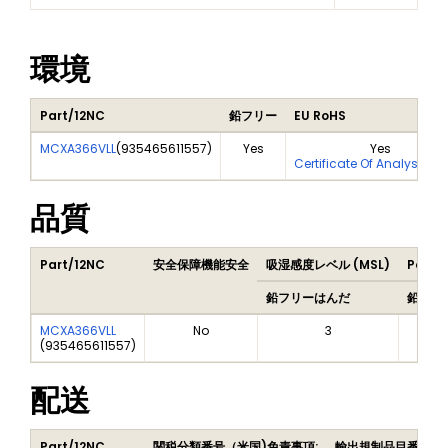
環境
Part/12NC
鉛フリー
EU RoHS
MCXA366VLL
(
935465611557
)
Yes
Yes
Certificate Of Analysis (
品質
Part/12NC
安全保障機能安全
吸湿感度レベル (MSL)
Peak 
鉛フリーはんだ
鉛フリ
MCXA366VLL
No
3
(
935465611557
)
配送
Part/12NC
関税分類番号（米国)
免責事項:
輸出規制品目番号（