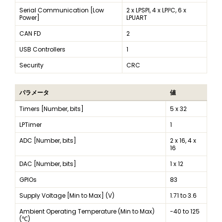
Serial Communication [Low
2 x LPSPI, 4 x LPI²C, 6 x
Power]
LPUART
CAN FD
2
USB Controllers
1
Security
CRC
パラメータ
値
Timers [Number, bits]
5 x 32
LPTimer
1
ADC [Number, bits]
2 x 16, 4 x
16
DAC [Number, bits]
1 x 12
GPIOs
83
Supply Voltage [Min to Max] (V)
1.71 to 3.6
Ambient Operating Temperature (Min to Max)
-40 to 125
(℃)