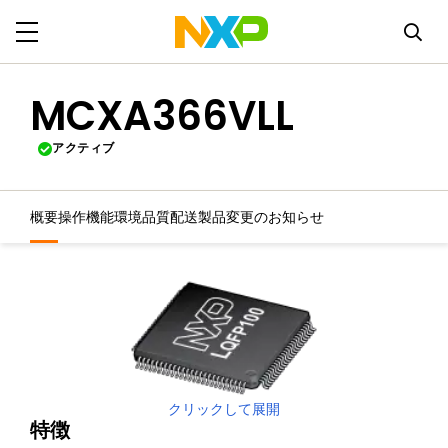
MCXA366VLL
アクティブ
概要
操作機能
環境
品質
配送
製品変更のお知らせ
クリックして展開
特徴