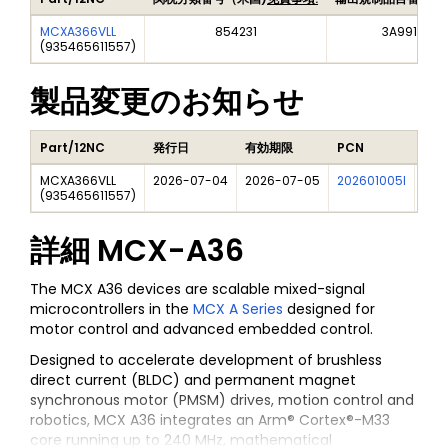
MCXA366VLL
854231
3A991A2
(
935465611557
)
製品変更のお知らせ
Part/12NC
発行日
有効期限
PCN
タイ
MCXA366VLL
2026-07-04
2026-07-05
202601005I
MCX
(
935465611557
)
詳細
MCX-A36
The MCX A36 devices are scalable mixed-signal
microcontrollers in the
MCX A Series
designed for
motor control and advanced embedded control.
Designed to accelerate development of brushless
direct current (BLDC) and permanent magnet
synchronous motor (PMSM) drives, motion control and
robotics, MCX A36 integrates an Arm® Cortex®-M33
core running up to 240 MHz, mathematical