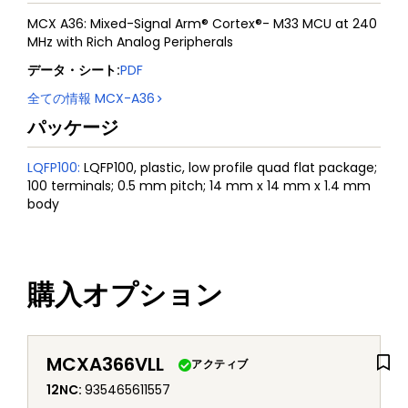
MCX A36: Mixed-Signal Arm® Cortex®- M33 MCU at 240
MHz with Rich Analog Peripherals
データ・シート
:
PDF
全ての情報
MCX-A36
パッケージ
LQFP100
:
LQFP100, plastic, low profile quad flat package;
100 terminals; 0.5 mm pitch; 14 mm x 14 mm x 1.4 mm
body
購入オプション
MCXA366VLL
アクティブ
12NC
:
935465611557