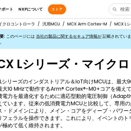
サポート
NXPについて
ストア
マイクロコントローラ
汎用MCU
MCX Arm Cortex-M
MCX 
要
:
このページには
当社の製品に関するセキュア情報が
記載されてい
。
CX Lシリーズ・マイク
 Lシリーズのインダストリアル＆IoT向けMCUは、最大96 M
大10 MHzで動作するArm® Cortex®-M0+コア
電力を最適化するために適応型動的電圧制御（Adaptive Dyn
ています。従来の低消費電力MCUと比較して、専用の超低消費
ス・ドメインにより、メイン・コアをディープ・パワー
リフェラルを操作できます。これにより、イベントのト
が極めて低く維持されます。