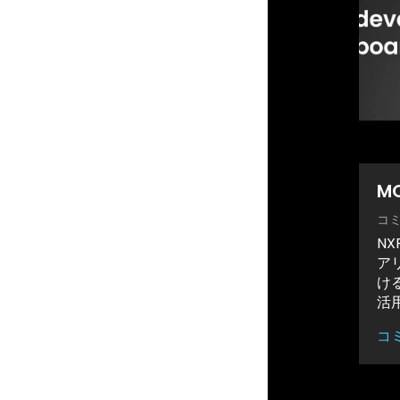
M
コ
N
ア
け
活
コ