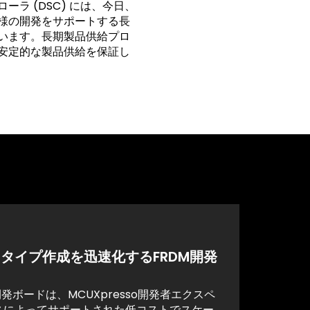
ラ (DSC) には、今日、
様の開発をサポートする長
います。長期製品供給プロ
安定的な製品供給を保証し
タイプ作成を迅速化するFRDM開発
ド
開発ボードは、MCUXpresso開発者エクスペ
スによってサポートされた低コストでスケー