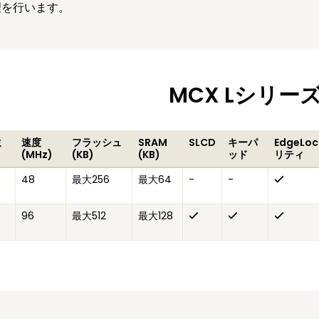
理を行います。
MCX Lシリー
ミ
速度
フラッシュ
SRAM
SLCD
キーパ
EdgeLo
(MHz)
(KB)
(KB)
ッド
リティ
48
最大256
最大64
-
-
96
最大512
最大128