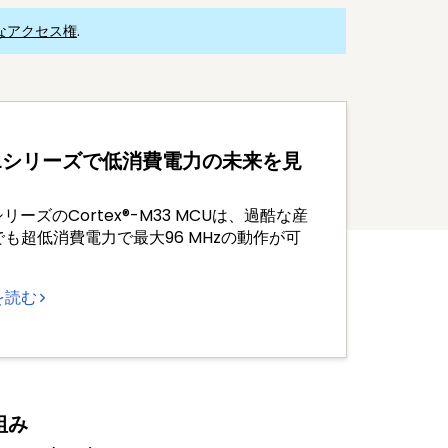
なアクセス権
.
 Lシリーズで低消費電力の未来を見
る
LシリーズのCortex®-M33 MCUは、過酷な産
も超低消費電力で最大96 MHzの動作が可
。
を読む
組み