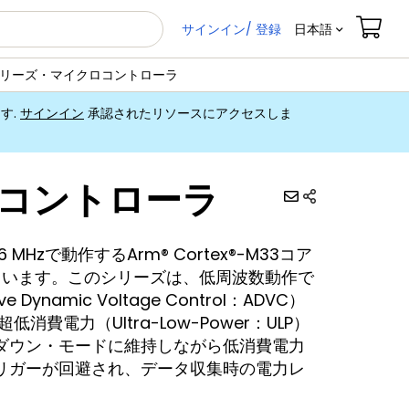
サインイン/ 登録
日本語
Lシリーズ・マイクロコントローラ
ます
.
サインイン
承認されたリソースにアクセスしま
ロコントローラ
Hzで動作するArm® Cortex®-M33コア
を備えています。このシリーズは、低周波数動作で
amic Voltage Control：ADVC）
電力（Ultra-Low-Power：ULP）
ダウン・モードに維持しながら低消費電力
リガーが回避され、データ収集時の電力レ