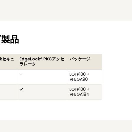
ズ製品
ckセキュ
EdgeLock® PKCアクセ
パッケージ
ラレータ
-
LQFP100 +
VFBGA90
LQFP100 +
VFBGA184