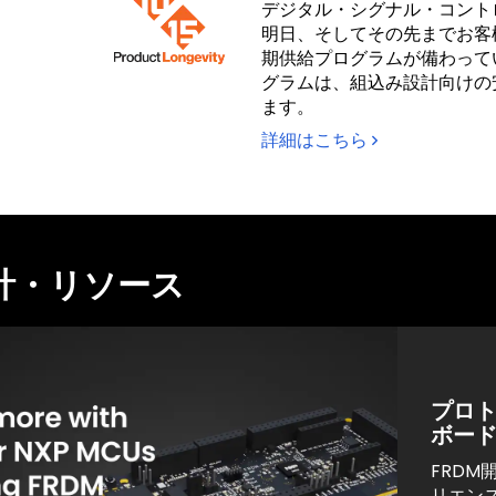
デジタル・シグナル・コントロー
明日、そしてその先までお客
期供給プログラムが備わって
グラムは、組込み設計向けの
ます。
詳細はこちら
計・リソース
プロト
ボー
FRDM
リエン