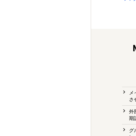
メ
さ
外
期
グ