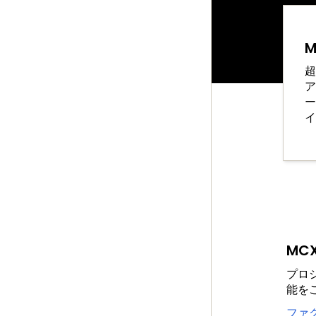
超
ア
ー
イ
MC
プロ
能を
ファ