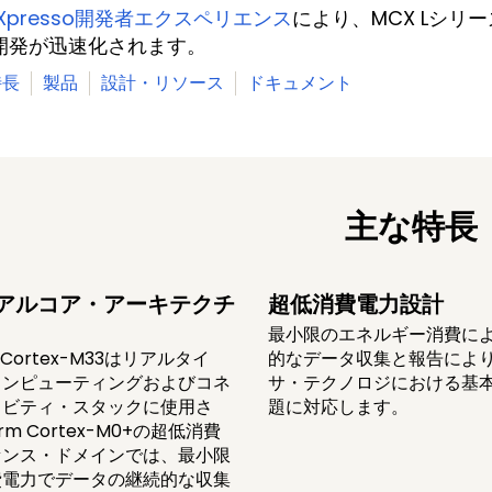
Xpresso開発者エクスペリエンス
により、MCX Lシリー
開発が迅速化されます。
特長
製品
設計・リソース
ドキュメント
主な特長
アルコア・アーキテクチ
超低消費電力設計
最小限のエネルギー消費に
 Cortex-M33はリアルタイ
的なデータ収集と報告によ
コンピューティングおよびコネ
サ・テクノロジにおける基
ィビティ・スタックに使用さ
題に対応します。
rm Cortex-M0+の超低消費
センス・ドメインでは、最小限
費電力でデータの継続的な収集