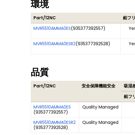
環境
Part/12NC
鉛フ
MVR5510AMMA0ES
(
935377392557
)
Ye
MVR5510AMMA0ESR2
(
935377392528
)
Ye
品質
Part/12NC
安全保障機能安全
吸湿感
鉛フ
MVR5510AMMA0ES
Quality Managed
(
935377392557
)
MVR5510AMMA0ESR2
Quality Managed
(
935377392528
)