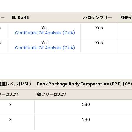
リー
EU RoHS
ハロゲンフリー
RHF
s
Yes
Yes
Certificate Of Analysis (CoA)
s
Yes
Yes
Certificate Of Analysis (CoA)
度レベル (MSL)
Peak Package Body Temperature (PPT) (C°
リーはんだ
鉛フリーはんだ
3
260
3
260