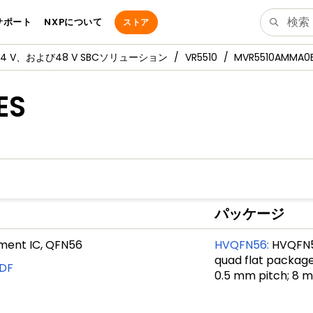
サポート
NXPについて
ストア
、24 V、および48 V SBCソリューション
VR5510
MVR5510AMMA0
ES
パッケージ
ment IC, QFN56
HVQFN56
:
HVQFN56
quad flat package,
DF
0.5 mm pitch; 8 