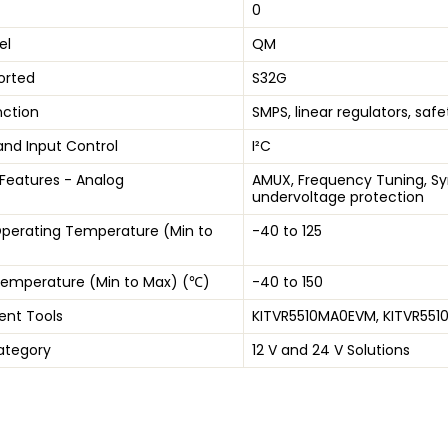
0
el
QM
orted
S32G
nction
SMPS, linear regulators, saf
and Input Control
I²C
 Features - Analog
AMUX, Frequency Tuning, Sy
undervoltage protection
perating Temperature (Min to
-40 to 125
Temperature (Min to Max) (℃)
-40 to 150
nt Tools
KITVR5510MA0EVM, KITVR551
ategory
12 V and 24 V Solutions