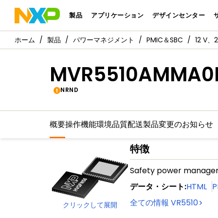
製品
アプリケーション
デザインセンター
製品
パワーマネジメント
PMIC＆SBC
12 V
MVR5510AMMA0
NRND
概要
操作機能
環境
品質
配送
製品変更のお知らせ
特徴
Safety power manage
データ・シート
:
HTML
P
全ての情報
VR5510
クリックして展開