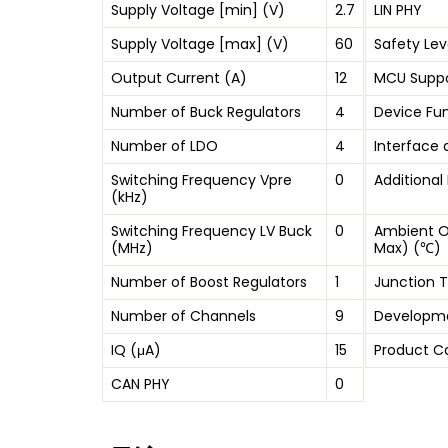
Supply Voltage [min] (V)
2.7
LIN PHY
Supply Voltage [max] (V)
60
Safety Lev
Output Current (A)
12
MCU Supp
Number of Buck Regulators
4
Device Fu
Number of LDO
4
Interface 
Switching Frequency Vpre
0
Additional
(kHz)
Switching Frequency LV Buck
0
Ambient O
(MHz)
Max) (℃)
Number of Boost Regulators
1
Junction 
Number of Channels
9
Developme
IQ (μA)
15
Product C
CAN PHY
0