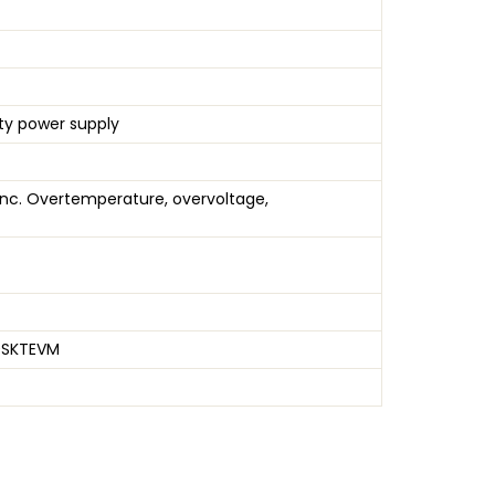
ety power supply
nc. Overtemperature, overvoltage,
0SKTEVM