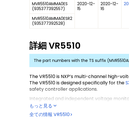
MVR5510AMMA0ES
2020-12-
2020-12-
20
(
935377392557
)
15
16
MVR5510AMMA0ESR2
(
935377392528
)
詳細
VR5510
The part numbers with the TS suffix (MVR5510
The VR5510 is NXP’s multi-channel high-vol
The VR5510 is designed specifically for the
S
safety controller applications.
Integrated and independent voltage monitori
VR5510 is also available as a standard ASIL 
もっと見る
The VR5510 is also suitable for a variety of 
全ての情報
VR5510
combination with other NXP PMICs like PF502