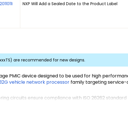
2011011I
NXP Will Add a Sealed Date to the Product Label
AxxxTS) are recommended for new designs.
tage PMIC device designed to be used for high performanc
32G vehicle network processor
family targeting service-
ng circuits ensure compliance with ISO 26262 standard an
B device or a non-safety device for applications that hav
applications including infotainment, ADAS, vision, and rada
x family or PF8x family.