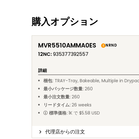
購入オプション
MVR5510AMMA0ES
NRND
12NC
:
935377392557
詳細
梱包
:
TRAY
-
Tray, Bakeable, Multiple in Drypa
最小パッケージ数量
:
260
最小注文数量
:
260
リードタイム
:
26
weeks
標準価格
:
1K で $5.58 USD
代理店からの注文