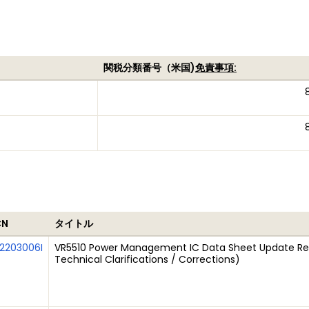
関税分類番号（米国)
免責事項:
CN
タイトル
2203006I
VR5510 Power Management IC Data Sheet Update Rev
Technical Clarifications / Corrections)