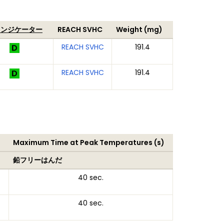
インジケーター
REACH SVHC
Weight (mg)
REACH SVHC
191.4
REACH SVHC
191.4
)
Maximum Time at Peak Temperatures (s)
鉛フリーはんだ
40 sec.
40 sec.