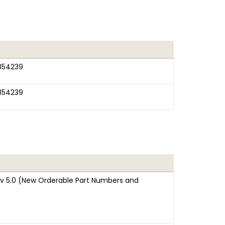
854239
854239
 5.0 (New Orderable Part Numbers and