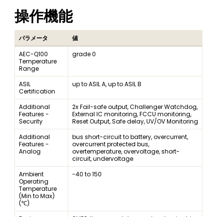
操作機能
パラメータ
値
AEC-Q100
grade 0
Temperature
Range
ASIL
up to ASIL A, up to ASIL B
Certification
Additional
2x Fail-safe output, Challenger Watchdog,
Features -
External IC monitoring, FCCU monitoring,
Security
Reset Output, Safe delay, UV/OV Monitoring
Additional
bus short-circuit to battery, overcurrent,
Features -
overcurrent protected bus,
Analog
overtemperature, overvoltage, short-
circuit, undervoltage
Ambient
-40 to 150
Operating
Temperature
(Min to Max)
(℃)