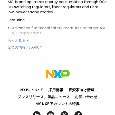
MCUs and optimizes energy consumption through DC-
DC switching regulators, linear regulators and ultra-
low-power saving modes.
Featuring:
Advanced functional safety measures to target ASIL
B/D applications
A serial peripheral interface (SPI) to allow control
もっと見る
and diagnostics with the MCU
全ての情報
FS6500
Integration of CAN FD and LIN physical interfaces
compliant with the ISO 11898-2,-5, LIN 2.2, 2.1 /J2602-
2 standards along with the latest automotive OEM
standards for EMC and ESD
A range of integrated safety features such as
monitoring of critical analog parameters, a fail-safe
state machine and an advanced watchdog reduce
software complexity with dual-core lock-step MCUs
NXPについて
採用情報
投資家向け情報
High-temperature capability up to TA = 150 °C and
プレスリリース、製品ニュース
お問い合わせ
TJ = 175 °C, compliant with AEC-Q100 Grade 0
MY NXPアカウントの特典
automotive qualification