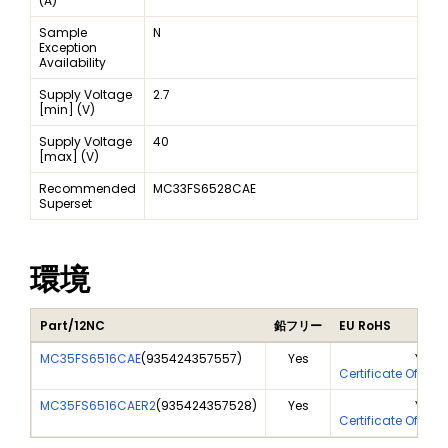
(A)
Sample
N
Exception
Availability
Supply Voltage
2.7
[min] (V)
Supply Voltage
40
[max] (V)
Recommended
MC33FS6528CAE
Superset
環境
Part/12NC
鉛フリー
EU RoHS
MC35FS6516CAE
(
935424357557
)
Yes
Yes
Certificate Of Ana
MC35FS6516CAER2
(
935424357528
)
Yes
Yes
Certificate Of Ana