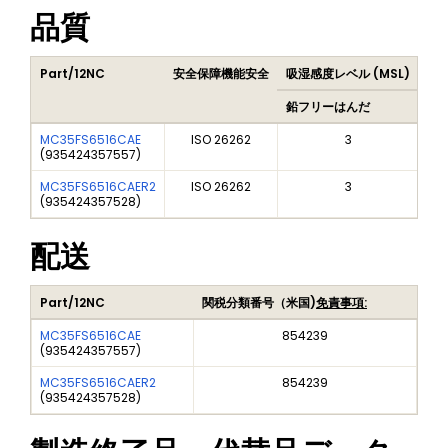
品質
Part/12NC
安全保障機能安全
吸湿感度レベル (MSL)
Pe
鉛フリーはんだ
鉛
MC35FS6516CAE
ISO 26262
3
(
935424357557
)
MC35FS6516CAER2
ISO 26262
3
(
935424357528
)
配送
Part/12NC
関税分類番号（米国)
免責事項:
MC35FS6516CAE
854239
(
935424357557
)
MC35FS6516CAER2
854239
(
935424357528
)