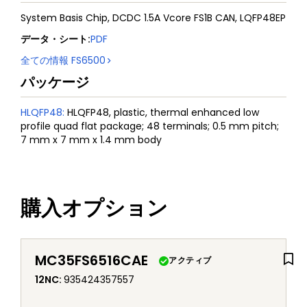
System Basis Chip, DCDC 1.5A Vcore FS1B CAN, LQFP48EP
データ・シート
:
PDF
全ての情報
FS6500
パッケージ
HLQFP48
:
HLQFP48, plastic, thermal enhanced low
profile quad flat package; 48 terminals; 0.5 mm pitch;
7 mm x 7 mm x 1.4 mm body
購入オプション
MC35FS6516CAE
アクティブ
12NC
:
935424357557