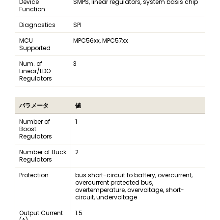
Device
SMPS, linear regulators, system basis chip
Function
Diagnostics
SPI
MCU
MPC56xx, MPC57xx
Supported
Num. of
3
Linear/LDO
Regulators
パラメータ
値
Number of
1
Boost
Regulators
Number of Buck
2
Regulators
Protection
bus short-circuit to battery, overcurrent,
overcurrent protected bus,
overtemperature, overvoltage, short-
circuit, undervoltage
Output Current
1.5