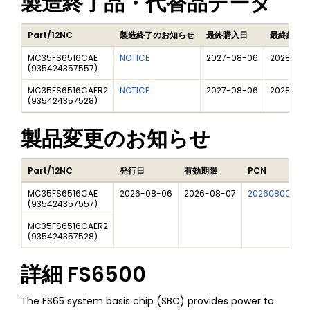
製造終了品・代替品データ
Part/12NC
製造終了のお知らせ
最終購入日
最終納品
MC35FS6516CAE
NOTICE
2027-08-06
2028-08
(
935424357557
)
MC35FS6516CAER2
NOTICE
2027-08-06
2028-08
(
935424357528
)
製品変更のお知らせ
Part/12NC
発行日
有効期限
PCN
MC35FS6516CAE
2026-08-06
2026-08-07
202608007DN
(
935424357557
)
MC35FS6516CAER2
(
935424357528
)
詳細
FS6500
The FS65 system basis chip (SBC) provides power to