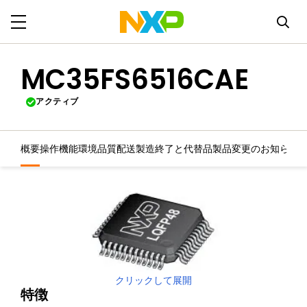
MC35FS6516CAE
アクティブ
概要
操作機能
環境
品質
配送
製造終了と代替品
製品変更のお知らせ
クリックして展開
特徴