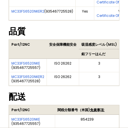
Certificate Of Ana
MC33FS6520NKER2
(
935467725528
)
Yes
Yes
Certificate Of Ana
品質
Part/12NC
安全保障機能安全
吸湿感度レベル (MSL)
Pea
鉛フリーはんだ
鉛
MC33FS6520NKE
ISO 26262
3
(
935467725557
)
MC33FS6520NKER2
ISO 26262
3
(
935467725528
)
配送
Part/12NC
関税分類番号（米国)
免責事項:
MC33FS6520NKE
854239
(
935467725557
)