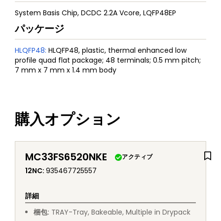
System Basis Chip, DCDC 2.2A Vcore, LQFP48EP
パッケージ
HLQFP48
:
HLQFP48, plastic, thermal enhanced low
profile quad flat package; 48 terminals; 0.5 mm pitch;
7 mm x 7 mm x 1.4 mm body
購入オプション
MC33FS6520NKE
アクティブ
12NC
:
935467725557
詳細
梱包
:
TRAY
-
Tray, Bakeable, Multiple in Drypack