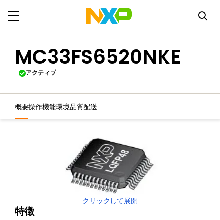
MC33FS6520NKE
アクティブ
概要
操作機能
環境
品質
配送
クリックして展開
特徴