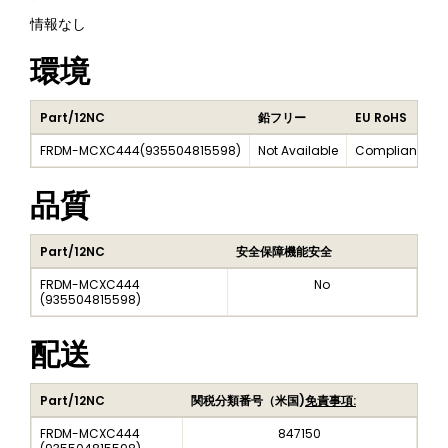
情報なし
環境
Part/12NC
鉛フリー
EU RoHS
FRDM-MCXC444
(
935504815598
)
Not Available
Compliant
N
品質
Part/12NC
安全保障機能安全
FRDM-MCXC444
No
(
935504815598
)
配送
Part/12NC
関税分類番号（米国)
免責事項:
FRDM-MCXC444
847150