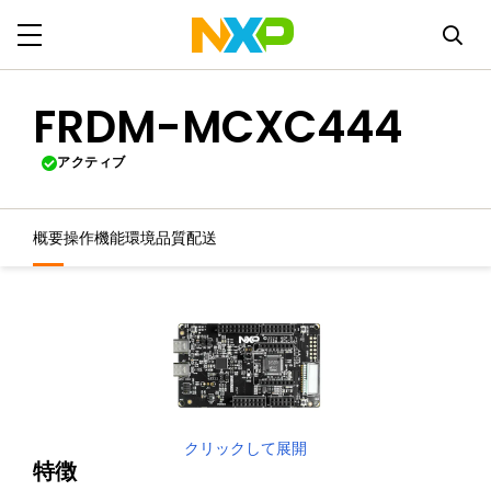
FRDM-MCXC444
アクティブ
概要
操作機能
環境
品質
配送
クリックして展開
特徴