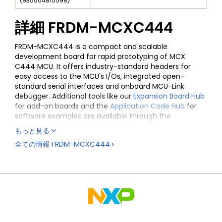
(
935504815598
)
詳細
FRDM-MCXC444
FRDM-MCXC444 is a compact and scalable
development board for rapid prototyping of MCX
C444 MCU. It offers industry-standard headers for
easy access to the MCU's I/Os, integrated open-
standard serial interfaces and onboard MCU-Link
debugger. Additional tools like our
Expansion Board Hub
for add-on boards and the
Application Code Hub
for
software examples are available through the
MCUXpresso Developer Experience
.
もっと見る
全ての情報
FRDM-MCXC444