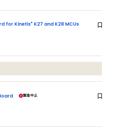
®
 for Kinetis
K27 and K28 MCUs
Board
製造中止