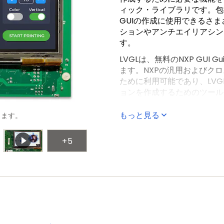
ィック・ライブラリです。包
GUIの作成に使用できるさ
ションやアンチエイリアシン
す。
LVGLは、無料のNXP GUI
ます。NXPの汎用およびク
ために利用可能であり、LVG
ョンを作成するためのツール
LVGLの詳細については、
GUI
もっと見る
します。
+5