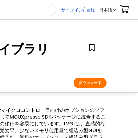
サインイン/ 登録
日本語
ライブラリ
ダウンロード
NXPマイクロコントローラ向けのオプションのソフ
MCUXpresso SDKパッケージに統合するこ
の移行を容易にしています。LVGLは、直感的な
覚効果、少ないメモリ使用量で組込み型GUIを
備えた、無料のオープンソース組込み型グラフ