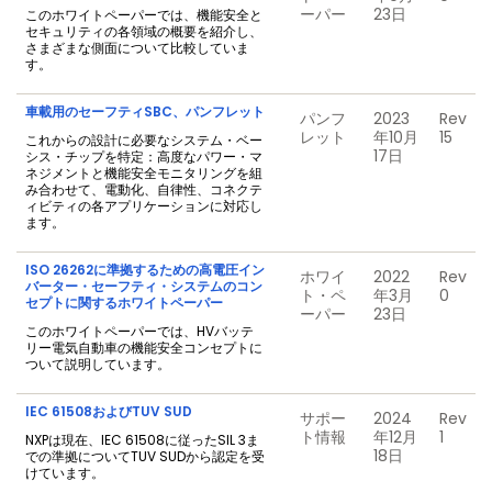
ーパー
23日
このホワイトペーパーでは、機能安全と
セキュリティの各領域の概要を紹介し、
さまざまな側面について比較していま
す。
車載用のセーフティSBC、パンフレット
パンフ
2023
Rev
レット
年10月
15
これからの設計に必要なシステム・ベー
17日
シス・チップを特定：高度なパワー・マ
ネジメントと機能安全モニタリングを組
み合わせて、電動化、自律性、コネクテ
ィビティの各アプリケーションに対応し
ます。
ISO 26262に準拠するための高電圧イン
ホワイ
2022
Rev
バーター・セーフティ・システムのコン
ト・ペ
年3月
0
セプトに関するホワイトペーパー
ーパー
23日
このホワイトペーパーでは、HVバッテ
リー電気自動車の機能安全コンセプトに
ついて説明しています。
IEC 61508およびTUV SUD
サポー
2024
Rev
ト情報
年12月
1
NXPは現在、IEC 61508に従ったSIL 3ま
18日
での準拠についてTUV SUDから認定を受
けています。