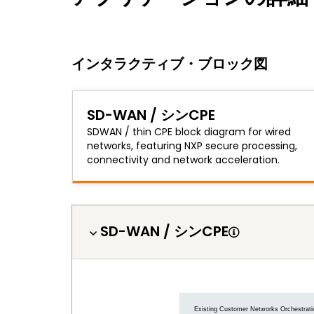
インタラクティブ・ブロック図
SD-WAN / シンCPE
SDWAN / thin CPE block diagram for wired
networks, featuring NXP secure processing,
connectivity and network acceleration.
SD-WAN / シンCPE