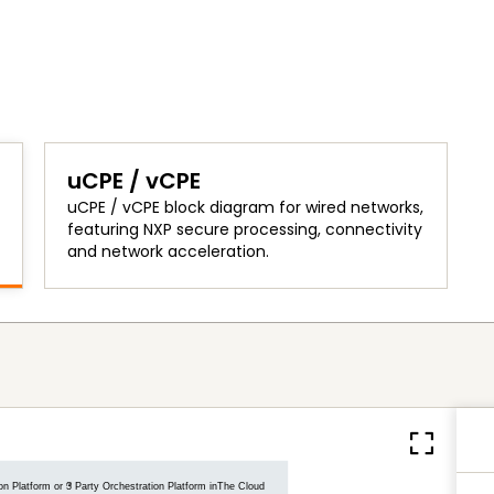
uCPE / vCPE
uCPE / vCPE block diagram for wired networks,
featuring NXP secure processing, connectivity
and network acceleration.