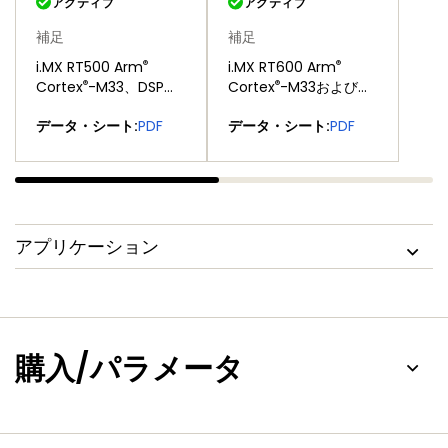
アクティブ
アクティブ
補足
補足
®
®
i.MX RT500 Arm
i.MX RT600 Arm
®
®
Cortex
-M33、DSP、
Cortex
-M33および
GPUコア搭載クロスオ
DSPコア搭載クロスオ
データ・シート:
PDF
データ・シート:
PDF
ーバーMCU
ーバーMCU
アプリケーション
購入/パラメータ