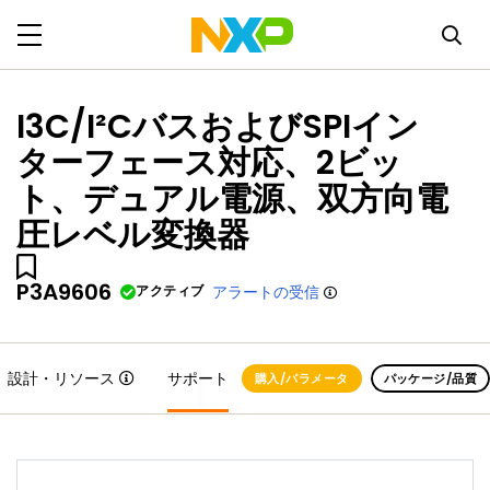
I3C/I²CバスおよびSPIイン
ターフェース対応、2ビッ
ト、デュアル電源、双方向電
圧レベル変換器
P3A9606
アクティブ
アラートの受信
設計・リソース
サポート
購入/パラメータ
パッケージ/品質