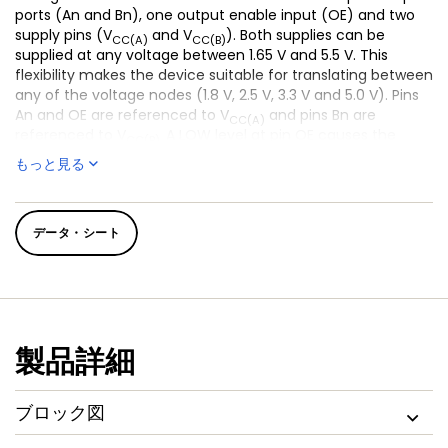
ports (An and Bn), one output enable input (OE) and two
supply pins (V
and V
). Both supplies can be
CC(A)
CC(B)
supplied at any voltage between 1.65 V and 5.5 V. This
flexibility makes the device suitable for translating between
any of the voltage nodes (1.8 V, 2.5 V, 3.3 V and 5.0 V). Pins
An and OE are referenced to V
and pins Bn are
CC(A)
referenced to V
A LOW level at pin OE causes the
CC(B).
outputs to assume a high-impedance OFF-state. This
もっと見る
device is fully specified for partial power-down applications
using I
. The I
circuitry disables the output, preventing
OFF
OFF
the damaging backflow current through the device when it
データ・シート
is powered down.
製品詳細
ブロック図