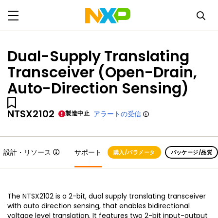
Dual-Supply Translating
Transceiver (Open-Drain,
Auto-Direction Sensing)
NTSX2102
製造中止
アラートの受信
設計・リソース
サポート
購入/パラメータ
パッケージ/品質
The NTSX2102 is a 2-bit, dual supply translating transceiver
with auto direction sensing, that enables bidirectional
voltage level translation. It features two 2-bit input-output