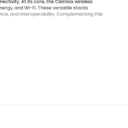
tivity. At its core, the Clarinox wireless
ergy, and Wi-Fi. These versatile stacks
tence, and interoperability. Complementing this