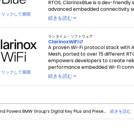
RTOS. ClarinoxBlue is a dev-friendly 
advanced embedded connectivity so
クリックして展開
続きを読む
ランタイム・ソフトウェア
ClarinoxWiFi
A proven Wi-Fi protocol stack with A
Mesh, ported to over 15 different RT
empowers developers to create reli
performance embedded Wi-Fi conne
クリックして展開
続きを読む
NXP Trimension Ultra-Wideband Powers BMW Group’s Digital Key Plus and Presence Detection
続きを読む