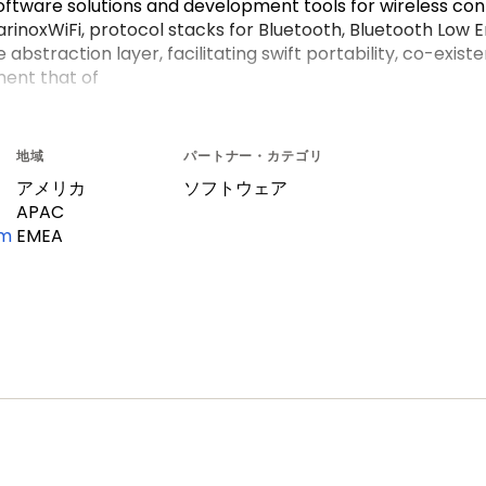
ftware solutions and development tools for wireless connec
inoxWiFi, protocol stacks for Bluetooth, Bluetooth Low En
bstraction layer, facilitating swift portability, co-exis
nent that of
地域
パートナー・カテゴリ
アメリカ
ソフトウェア
APAC
om
EMEA