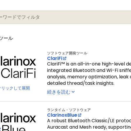
ツール
ソフトウェア開発ツール
ClariFi
ClariFi™ is an all-in-one high-level 
integrated Bluetooth and Wi-Fi sniff
analysis, memory optimization, leak 
detailed thread/task insights.
クリックして展開
続きを読む
ランタイム・ソフトウェア
ClarinoxBlue
A robust Bluetooth Classic/LE protoc
Auracast and Mesh ready, supporting