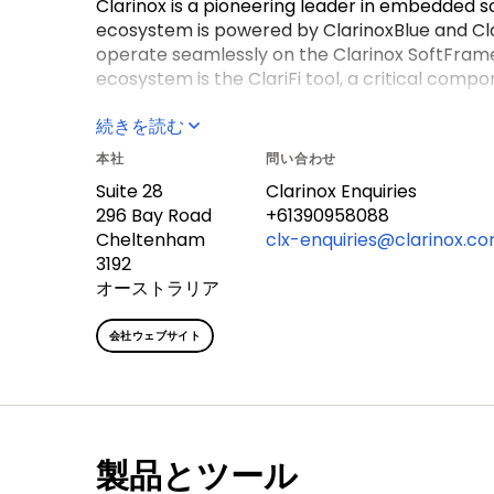
Clarinox is a pioneering leader in embedded so
ecosystem is powered by ClarinoxBlue and Clar
operate seamlessly on the Clarinox SoftFrame a
ecosystem is the ClariFi tool, a critical compo
続きを読む
本社
問い合わせ
Suite 28
Clarinox
Enquiries
296 Bay Road
+61390958088
Cheltenham
clx-enquiries@clarinox.c
3192
オーストラリア
会社ウェブサイト
製品とツール