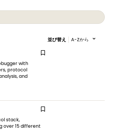
並び替え
debugger with
ers, protocol
analysis, and
ol stack,
 over 15 different