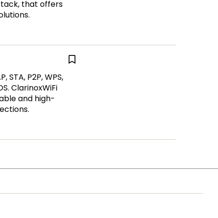
stack, that offers
lutions.
P, STA, P2P, WPS,
OS. ClarinoxWiFi
able and high-
ctions.