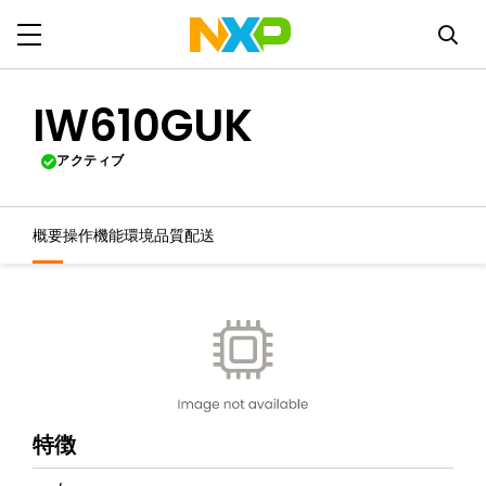
IW610GUK
アクティブ
概要
操作機能
環境
品質
配送
特徴