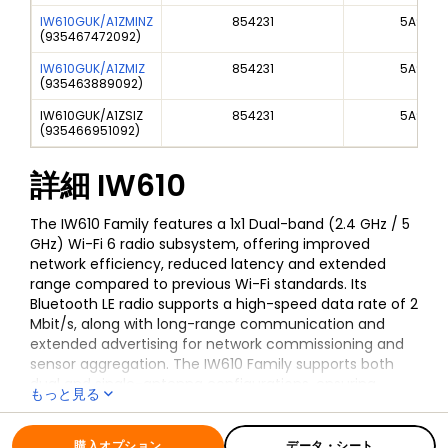
IW610GUK/A1ZMINZ
854231
5A992
(
935467472092
)
IW610GUK/A1ZMIZ
854231
5A992
(
935463889092
)
IW610GUK/A1ZSIZ
854231
5A992
(
935466951092
)
詳細
IW610
The IW610 Family features a 1x1 Dual-band (2.4 GHz / 5
GHz) Wi-Fi 6 radio subsystem, offering improved
network efficiency, reduced latency and extended
range compared to previous Wi-Fi standards. Its
Bluetooth LE radio supports a high-speed data rate of 2
Mbit/s, along with long-range communication and
extended advertising for network commissioning and
sensor aggregation. The IW610 Family supports both
dual and single-antenna configurations, ensuring
もっと見る
efficient coexistence between internal and external
全ての情報
IW610
radios.
購入オプション
データ・シート