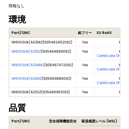
情報なし
環境
Part/12NC
鉛フリー
EU RoHS
IW610GUK/A0ZMIZ
(
935462452092
)
Yes
Yes
IW610GUK/A1ZDIZ
(
935464899092
)
Yes
Yes
Certificate Of Ana
IW610GUK/A1ZMINZ
(
935467472092
)
Yes
Yes
Certificate Of Ana
IW610GUK/A1ZMIZ
(
935463889092
)
Yes
Yes
Certificate Of Ana
IW610GUK/A1ZSIZ
(
935466951092
)
Yes
Yes
品質
Part/12NC
安全保障機能安全
吸湿感度レベル (MSL)