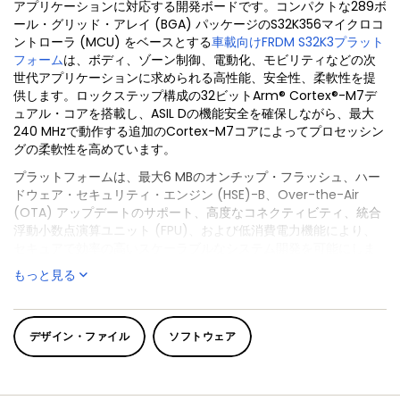
アプリケーションに対応する開発ボードです。コンパクトな289ボ
ール・グリッド・アレイ (BGA) パッケージのS32K356マイクロコ
ントローラ (MCU) をベースとする
車載向けFRDM S32K3プラット
フォーム
は、ボディ、ゾーン制御、電動化、モビリティなどの次
世代アプリケーションに求められる高性能、安全性、柔軟性を提
供します。ロックステップ構成の32ビットArm® Cortex®-M7デ
ュアル・コアを搭載し、ASIL Dの機能安全を確保しながら、最大
240 MHzで動作する追加のCortex-M7コアによってプロセッシン
グの柔軟性を高めています。
プラットフォームは、最大6 MBのオンチップ・フラッシュ、ハー
ドウェア・セキュリティ・エンジン (HSE)-B、Over-the-Air
(OTA) アップデートのサポート、高度なコネクティビティ、統合
浮動小数点演算ユニット (FPU)、および低消費電力機能により、
セキュアで効率の高いスケーラブルなシステム開発を可能にしま
す。
もっと見る
FRDM-A-S32K356は、Arduino® UNOピン配列と互換性のある標
準ベースのフォーム・ファクタを備え、アプリケーションの迅速
なプロトタイプ作成やデモのための幅広い拡張ボード・オプショ
デザイン・ファイル
ソフトウェア
ンを提供します。