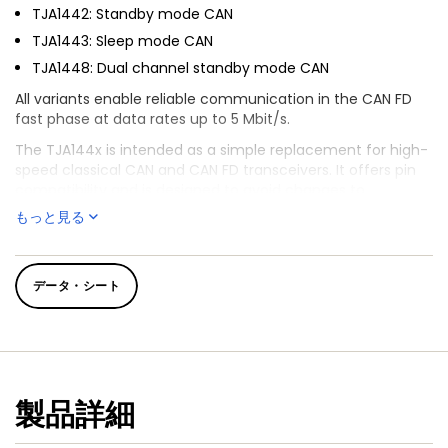
TJA1442: Standby mode CAN
TJA1443: Sleep mode CAN
TJA1448: Dual channel standby mode CAN
All variants enable reliable communication in the CAN FD
fast phase at data rates up to 5 Mbit/s.
The TJA144x is intended as a simple replacement for high-
speed classical CAN and CAN FD transceivers. It offers pin
compatibility and is designed to avoid changes to
hardware and software design, allowing the TJA1442 to be
もっと見る
easily retrofitted to existing applications.
AEC-Q100 Grade 0 variants, the TJR144x, are available for
high temperature applications, supporting operation at
データ・シート
150°C ambient temperature.
A variant optimized for use in very low-speed industrial
solutions is available, the TJF1441.
For additional information and sample availability, contact
your local
sales office
.
製品詳細