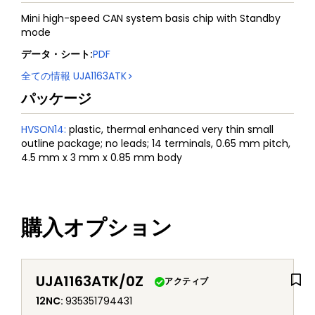
Mini high-speed CAN system basis chip with Standby
mode
データ・シート
:
PDF
全ての情報
UJA1163ATK
パッケージ
HVSON14
:
plastic, thermal enhanced very thin small
outline package; no leads; 14 terminals, 0.65 mm pitch,
4.5 mm x 3 mm x 0.85 mm body
購入オプション
UJA1163ATK/0Z
アクティブ
12NC
:
935351794431