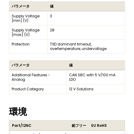
パラメータ
値
Supply Voltage
3
[min] (V)
Supply Voltage
28
[max] (V)
Protection
TXD dominant timeout,
overtemperature, undervoltage
パラメータ
値
Additional Features -
CAN SBC with 5 V/100 mA
Analog
LDO
Product Category
12 V Solutions
環境
Part/12NC
鉛フリー
EU RoHS