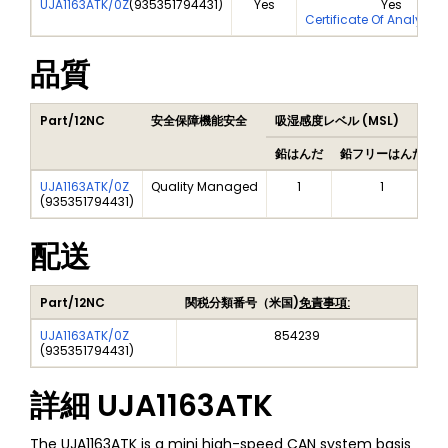
UJA1163ATK/0Z
(
935351794431
)
Yes
Yes
Certificate Of Analysis
品質
Part/12NC
安全保障機能安全
吸湿感度レベル (MSL)
鉛はんだ
鉛フリーはんだ
UJA1163ATK/0Z
Quality Managed
1
1
(
935351794431
)
配送
Part/12NC
関税分類番号（米国)
免責事項:
UJA1163ATK/0Z
854239
(
935351794431
)
詳細
UJA1163ATK
The UJA1163ATK is a mini high-speed CAN system basis