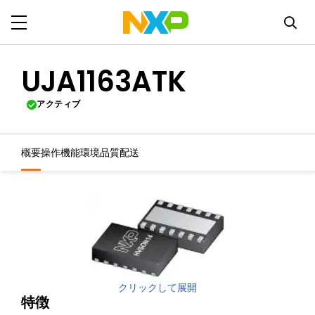
UJA1163ATK
アクティブ
概要
操作機能
環境
品質
配送
クリックして展開
特徴