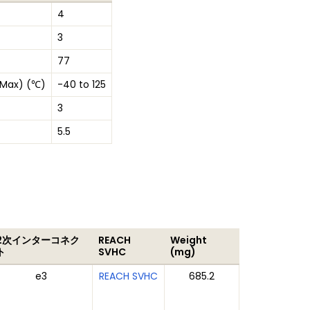
4
3
77
 Max) (℃)
-40 to 125
3
5.5
2次インターコネク
REACH
Weight
ト
SVHC
(mg)
e3
REACH SVHC
685.2