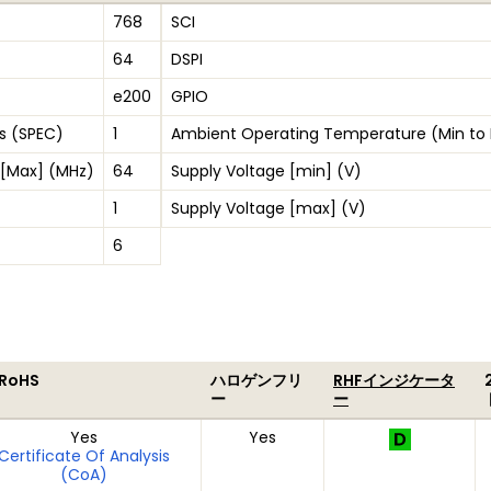
768
SCI
64
DSPI
e200
GPIO
s (SPEC)
1
Ambient Operating Temperature (Min to
 [Max] (MHz)
64
Supply Voltage [min] (V)
1
Supply Voltage [max] (V)
6
 RoHS
ハロゲンフリ
RHFインジケータ
ー
ー
Yes
Yes
Certificate Of Analysis
(CoA)