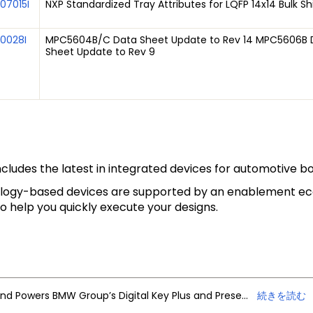
07015I
NXP Standardized Tray Attributes for LQFP 14x14 Bulk 
10028I
MPC5604B/C Data Sheet Update to Rev 14 MPC5606B 
Sheet Update to Rev 9
udes the latest in integrated devices for automotive bod
ogy-based devices are supported by an enablement ecos
 help you quickly execute your designs.
NXP Trimension Ultra-Wideband Powers BMW Group’s Digital Key Plus and Presence Detection
続きを読む