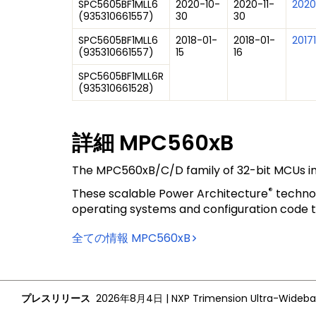
SPC5605BF1MLL6
2020-10-
2020-11-
2020
(
935310661557
)
30
30
SPC5605BF1MLL6
2018-01-
2018-01-
2017
(
935310661557
)
15
16
SPC5605BF1MLL6R
(
935310661528
)
詳細
MPC560xB
The MPC560xB/C/D family of 32-bit MCUs incl
®
These scalable Power Architecture
technol
operating systems and configuration code to
全ての情報
MPC560xB
プレスリリース
2026年8月4日
|