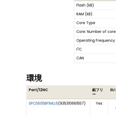
Flash (kB)
RAM (kB)
Core Type
Core: Number of core
Operating Frequency
2
I
C
CAN
環境
Part/12NC
鉛フリ
EU
ー
SPC5605BF1MLL6
(
935310661557
)
Yes