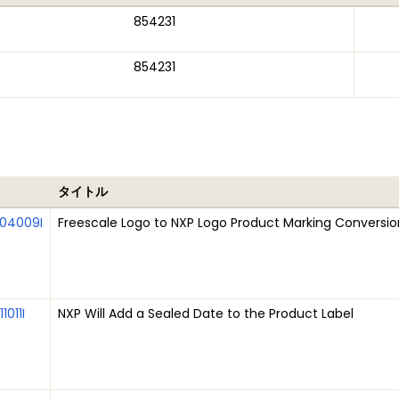
854231
854231
タイトル
04009I
Freescale Logo to NXP Logo Product Marking Conversio
1011I
NXP Will Add a Sealed Date to the Product Label