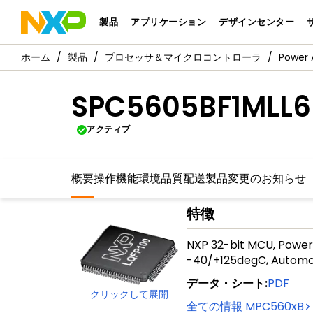
製品
アプリケーション
デザインセンター
製品
プロセッサ＆マイクロコントローラ
Power 
SPC5605BF1MLL6
アクティブ
概要
操作機能
環境
品質
配送
製品変更のお知らせ
特徴
NXP 32-bit MCU, Power
-40/+125degC, Automot
データ・シート
:
PDF
クリックして展開
全ての情報
MPC560xB