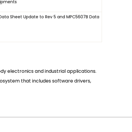
Shipments
Data Sheet Update to Rev 5 and MPC5607B Data
y electronics and industrial applications.
ystem that includes software drivers,