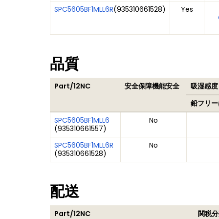
SPC5605BF1MLL6R
(
935310661528
)
Yes
品質
Part/12NC
安全保障機能安全
吸湿感度レ
鉛フリー
SPC5605BF1MLL6
No
(
935310661557
)
SPC5605BF1MLL6R
No
(
935310661528
)
配送
Part/12NC
関税分