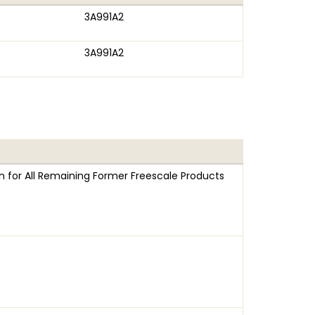
3A991A2
3A991A2
n for All Remaining Former Freescale Products