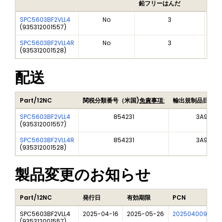
鉛フリーはんだ
鉛フ
SPC5603BF2VLL4
No
3
(
935312001557
)
SPC5603BF2VLL4R
No
3
(
935312001528
)
配送
Part/12NC
関税分類番号（米国)
免責事項:
輸出規制品目番号
SPC5603BF2VLL4
854231
3A991A2
(
935312001557
)
SPC5603BF2VLL4R
854231
3A991A2
(
935312001528
)
製品変更のお知らせ
Part/12NC
発行日
有効期限
PCN
SPC5603BF2VLL4
2025-04-16
2025-05-26
202504009I
F
(
935312001557
)