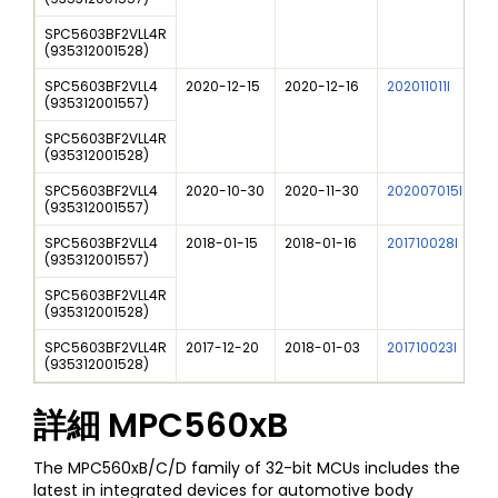
SPC5603BF2VLL4R
(
935312001528
)
SPC5603BF2VLL4
2020-12-15
2020-12-16
202011011I
N
(
935312001557
)
SPC5603BF2VLL4R
(
935312001528
)
SPC5603BF2VLL4
2020-10-30
2020-11-30
202007015I
N
(
935312001557
)
SPC5603BF2VLL4
2018-01-15
2018-01-16
201710028I
M
(
935312001557
)
SPC5603BF2VLL4R
(
935312001528
)
SPC5603BF2VLL4R
2017-12-20
2018-01-03
201710023I
N
(
935312001528
)
詳細
MPC560xB
The MPC560xB/C/D family of 32-bit MCUs includes the
latest in integrated devices for automotive body