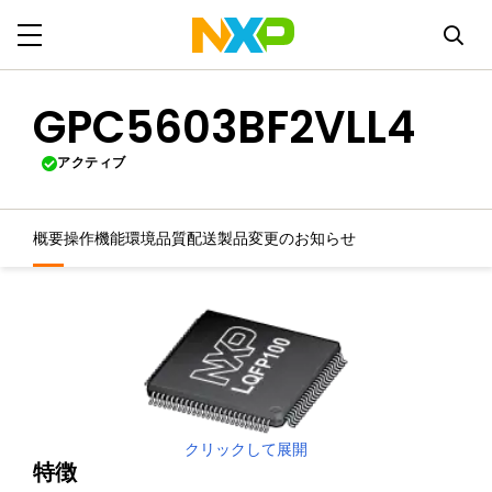
GPC5603BF2VLL4
アクティブ
概要
操作機能
環境
品質
配送
製品変更のお知らせ
クリックして展開
特徴