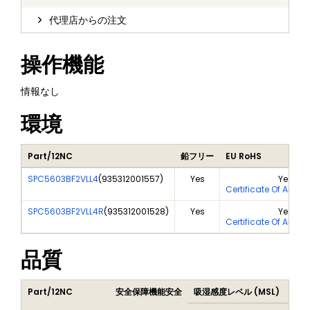
代理店からの注文
操作機能
情報なし
環境
Part/12NC
鉛フリー
EU RoHS
SPC5603BF2VLL4
(
935312001557
)
Yes
Yes
Certificate Of Analy
SPC5603BF2VLL4R
(
935312001528
)
Yes
Yes
Certificate Of Analy
品質
Part/12NC
安全保障機能安全
吸湿感度レベル (MSL)
Pea