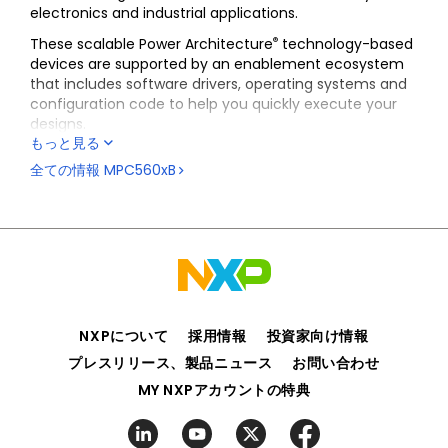
electronics and industrial applications.
®
These scalable Power Architecture
technology-based
devices are supported by an enablement ecosystem
that includes software drivers, operating systems and
configuration code to help you quickly execute your
designs.
もっと見る
全ての情報
MPC560xB
NXPについて
採用情報
投資家向け情報
プレスリリース、製品ニュース
お問い合わせ
MY NXPアカウントの特典