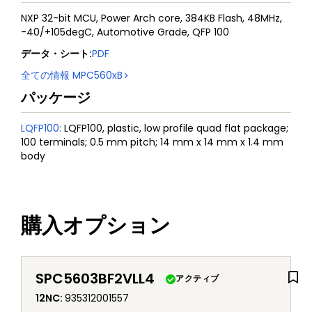
NXP 32-bit MCU, Power Arch core, 384KB Flash, 48MHz,
-40/+105degC, Automotive Grade, QFP 100
データ・シート
:
PDF
全ての情報
MPC560xB
パッケージ
LQFP100
:
LQFP100, plastic, low profile quad flat package;
100 terminals; 0.5 mm pitch; 14 mm x 14 mm x 1.4 mm
body
購入オプション
SPC5603BF2VLL4
アクティブ
12NC
:
935312001557