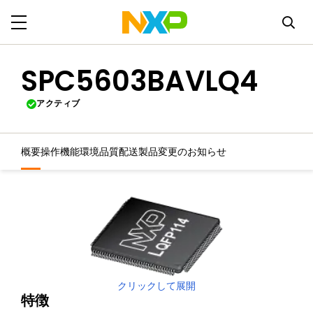
SPC5603BAVLQ4
アクティブ
概要
操作機能
環境
品質
配送
製品変更のお知らせ
クリックして展開
特徴