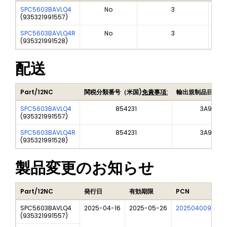
SPC5603BAVLQ4
No
3
(
935321991557
)
SPC5603BAVLQ4R
No
3
(
935321991528
)
配送
Part/12NC
関税分類番号（米国)
免責事項:
輸出規制品目番号
SPC5603BAVLQ4
854231
3A991A2
(
935321991557
)
SPC5603BAVLQ4R
854231
3A991A2
(
935321991528
)
製品変更のお知らせ
Part/12NC
発行日
有効期限
PCN
SPC5603BAVLQ4
2025-04-16
2025-05-26
202504009I
F
(
935321991557
)