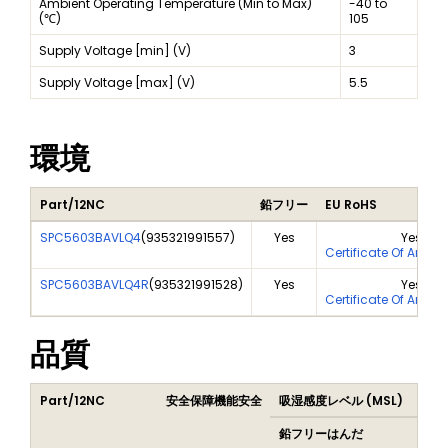
Ambient Operating Temperature (Min to Max)
-40 to
(℃)
105
Supply Voltage [min] (V)
3
Supply Voltage [max] (V)
5.5
環境
Part/12NC
鉛フリー
EU RoHS
SPC5603BAVLQ4
(
935321991557
)
Yes
Yes
Certificate Of Analy
SPC5603BAVLQ4R
(
935321991528
)
Yes
Yes
Certificate Of Analy
品質
Part/12NC
安全保障機能安全
吸湿感度レベル (MSL)
Pea
鉛フリーはんだ
鉛フ