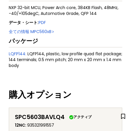
NXP 32-bit MCU, Power Arch core, 384KB Flash, 48MHz,
-40/+105degC, Automotive Grade, QFP 144
データ・シート
:
PDF
全ての情報
MPC560xB
パッケージ
LQFP144
:
LQFP144, plastic, low profile quad flat package;
144 terminals; 0.5 mm pitch; 20 mm x 20 mm x 1.4 mm
body
購入オプション
SPC5603BAVLQ4
アクティブ
12NC
:
935321991557