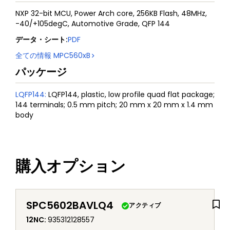
NXP 32-bit MCU, Power Arch core, 256KB Flash, 48MHz,
-40/+105degC, Automotive Grade, QFP 144
データ・シート
:
PDF
全ての情報
MPC560xB
パッケージ
LQFP144
:
LQFP144, plastic, low profile quad flat package;
144 terminals; 0.5 mm pitch; 20 mm x 20 mm x 1.4 mm
body
購入オプション
SPC5602BAVLQ4
アクティブ
12NC
:
935312128557