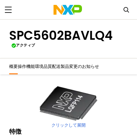
SPC5602BAVLQ4
アクティブ
概要
操作機能
環境
品質
配送
製品変更のお知らせ
クリックして展開
特徴