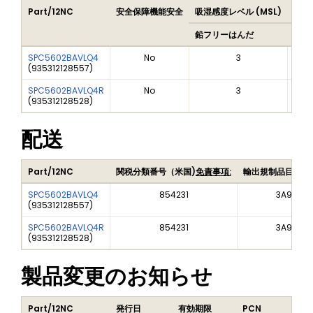
Part/12NC
安全保障機能安全
吸湿感度レベル (MSL)
Pea
鉛フリーはんだ
鉛フ
SPC5602BAVLQ4
No
3
(
935312128557
)
SPC5602BAVLQ4R
No
3
(
935312128528
)
配送
Part/12NC
関税分類番号（米国)
免責事項:
輸出規制品目番号
SPC5602BAVLQ4
854231
3A991A2
(
935312128557
)
SPC5602BAVLQ4R
854231
3A991A2
(
935312128528
)
製品変更のお知らせ
Part/12NC
発行日
有効期限
PCN