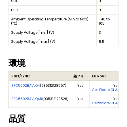
SCI
3
DSPI
3
Ambient Operating Temperature (Min to Max)
-40 to
(℃)
105
Supply Voltage [min] (V)
3
Supply Voltage [max] (V)
5.5
環境
Part/12NC
鉛フリー
EU RoHS
SPC5602BAVLQ4
(
935312128557
)
Yes
Yes
Certificate Of Analy
SPC5602BAVLQ4R
(
935312128528
)
Yes
Yes
Certificate Of Analy
品質