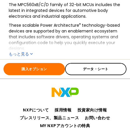
The MPC560xB/C/D family of 32-bit MCUs includes the
latest in integrated devices for automotive body
electronics and industrial applications.
®
These scalable Power Architecture
technology-based
devices are supported by an enablement ecosystem
that includes software drivers, operating systems and
configuration code to help you quickly execute your
designs.
もっと見る
全ての情報
MPC560xB
購入オプション
データ・シート
NXPについて
採用情報
投資家向け情報
プレスリリース、製品ニュース
お問い合わせ
MY NXPアカウントの特典