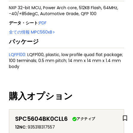
NXP 32-bit MCU, Power Arch core, 512KB Flash, 64MHz,
-40/+85degC, Automotive Grade, QFP 100
データ・シート
:
PDF
全ての情報
MPC560xB
パッケージ
LQFP100
:
LQFP100, plastic, low profile quad flat package;
100 terminals; 0.5 mm pitch; 14 mm x 14 mm x 1.4 mm
body
購入オプション
SPC5604BK0CLL6
アクティブ
12NC
:
935318317557