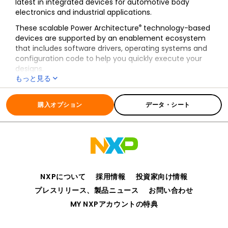
latest in integrated devices for automotive body
electronics and industrial applications.
®
These scalable Power Architecture
technology-based
devices are supported by an enablement ecosystem
that includes software drivers, operating systems and
configuration code to help you quickly execute your
designs.
もっと見る
全ての情報
MPC560xB
購入オプション
データ・シート
NXPについて
採用情報
投資家向け情報
プレスリリース、製品ニュース
お問い合わせ
MY NXPアカウントの特典