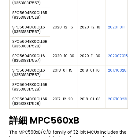
(
935318317557
)
SPC5604BK0CLL6R
(
935318317528
)
SPC5604BK0CLL6
2020-12-15
2020-12-16
202011011I
(
935318317557
)
SPC5604BK0CLL6R
(
935318317528
)
SPC5604BK0CLL6
2020-10-30
2020-11-30
202007015I
(
935318317557
)
SPC5604BK0CLL6
2018-01-15
2018-01-16
201710028I
(
935318317557
)
SPC5604BK0CLL6R
(
935318317528
)
SPC5604BK0CLL6R
2017-12-20
2018-01-03
201710023I
(
935318317528
)
詳細
MPC560xB
The MPC560xB/C/D family of 32-bit MCUs includes the