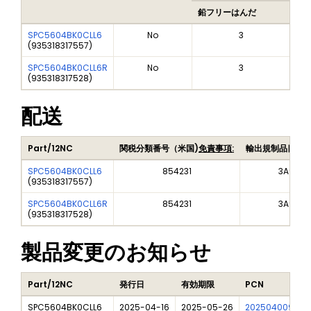
鉛フリーはんだ
鉛
SPC5604BK0CLL6
No
3
(
935318317557
)
SPC5604BK0CLL6R
No
3
(
935318317528
)
配送
Part/12NC
関税分類番号（米国)
免責事項:
輸出規制品目番
SPC5604BK0CLL6
854231
3A991A
(
935318317557
)
SPC5604BK0CLL6R
854231
3A991A
(
935318317528
)
製品変更のお知らせ
Part/12NC
発行日
有効期限
PCN
SPC5604BK0CLL6
2025-04-16
2025-05-26
202504009I