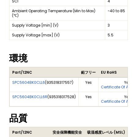
SCI
4
Ambient Operating Temperature (Min to Max)
-40 to 85
(℃)
Supply Voltage [min] (V)
3
Supply Voltage [max] (V)
5.5
環境
Part/12NC
鉛フリー
EU RoHS
SPC5604BK0CLL6
(
935318317557
)
Yes
Yes
Certificate Of Anal
SPC5604BK0CLL6R
(
935318317528
)
Yes
Yes
Certificate Of Anal
品質
Part/12NC
安全保障機能安全
吸湿感度レベル (MSL)
Pea