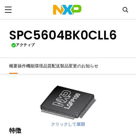
SPC5604BK0CLL6
アクティブ
概要
操作機能
環境
品質
配送
製品変更のお知らせ
クリックして展開
特徴