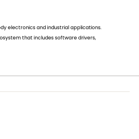
y electronics and industrial applications.
ystem that includes software drivers,