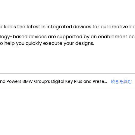
udes the latest in integrated devices for automotive bod
ogy-based devices are supported by an enablement ecos
 help you quickly execute your designs.
NXP Trimension Ultra-Wideband Powers BMW Group’s Digital Key Plus and Presence Detection
続きを読む
、製品ニュース
お問い合わせ
MY NXPアカウントの特典