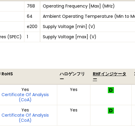
768
Operating Frequency [Max] (MHz)
64
Ambient Operating Temperature (Min to M
e200
Supply Voltage [min] (V)
res (SPEC)
1
Supply Voltage [max] (V)
U RoHS
ハロゲンフリ
RHFインジケータ
ー
ー
Yes
Yes
Certificate Of Analysis
(CoA)
Yes
Yes
Certificate Of Analysis
(CoA)