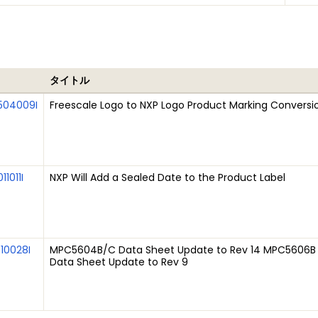
N
タイトル
504009I
Freescale Logo to NXP Logo Product Marking Conversio
11011I
NXP Will Add a Sealed Date to the Product Label
10028I
MPC5604B/C Data Sheet Update to Rev 14 MPC5606B 
Data Sheet Update to Rev 9