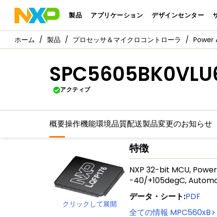
製品
アプリケーション
デザインセンター
製品
プロセッサ＆マイクロコントローラ
Power 
SPC5605BK0VLU
アクティブ
概要
操作機能
環境
品質
配送
製品変更のお知らせ
特徴
NXP 32-bit MCU, Power
-40/+105degC, Automot
データ・シート
:
PDF
クリックして展開
全ての情報
MPC560xB