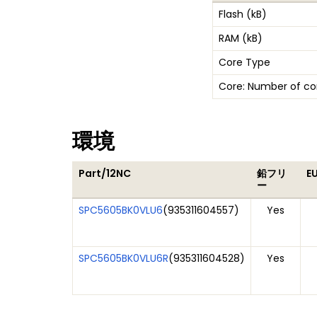
Flash (kB)
RAM (kB)
Core Type
Core: Number of co
環境
Part/12NC
鉛フリ
E
ー
SPC5605BK0VLU6
(
935311604557
)
Yes
SPC5605BK0VLU6R
(
935311604528
)
Yes