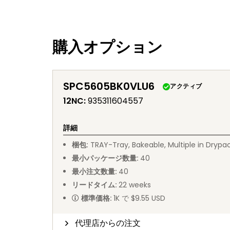
購入オプション
SPC5605BK0VLU6
アクティブ
12NC
:
935311604557
詳細
梱包
:
TRAY
-
Tray, Bakeable, Multiple in Drypa
最小パッケージ数量
:
40
最小注文数量
:
40
リードタイム
:
22
weeks
標準価格
:
1K で $9.55 USD
代理店からの注文