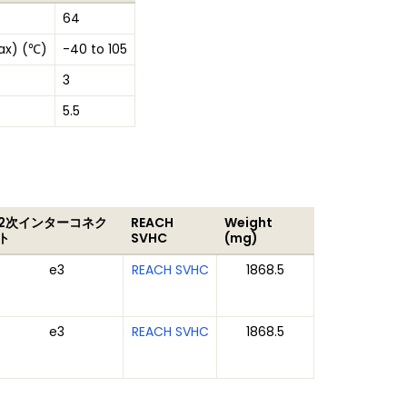
64
ax) (℃)
-40 to 105
3
5.5
2次インターコネク
REACH
Weight
ト
SVHC
(mg)
e3
REACH SVHC
1868.5
e3
REACH SVHC
1868.5