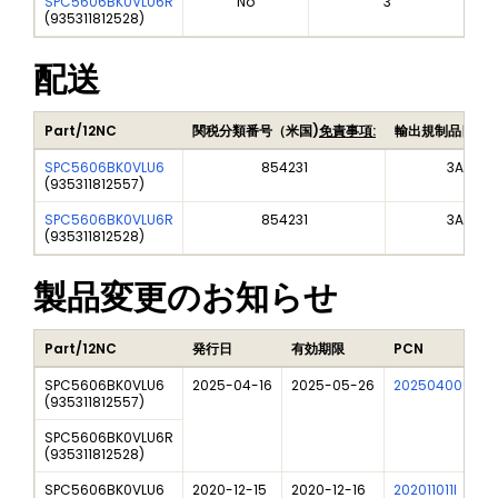
SPC5606BK0VLU6R
No
3
(
935311812528
)
配送
Part/12NC
関税分類番号（米国)
免責事項:
輸出規制品目番
SPC5606BK0VLU6
854231
3A991A
(
935311812557
)
SPC5606BK0VLU6R
854231
3A991A
(
935311812528
)
製品変更のお知らせ
Part/12NC
発行日
有効期限
PCN
SPC5606BK0VLU6
2025-04-16
2025-05-26
202504009I
(
935311812557
)
SPC5606BK0VLU6R
(
935311812528
)
SPC5606BK0VLU6
2020-12-15
2020-12-16
202011011I