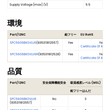
Supply Voltage [max] (V)
5.5
環境
Part/12NC
鉛フリー
EU RoHS
SPC5606BK0VLU6
(
935311812557
)
Yes
Yes
Certificate Of Analy
SPC5606BK0VLU6R
(
935311812528
)
Yes
Yes
Certificate Of Analy
品質
Part/12NC
安全保障機能安全
吸湿感度レベル (MSL)
Pe
鉛フリーはんだ
鉛
SPC5606BK0VLU6
No
3
(
935311812557
)