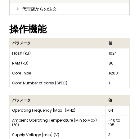
代理店からの注文
操作機能
パラメータ
値
Flash (kB)
1024
RAM (kB)
80
Core Type
e200
Core: Number of cores (SPEC)
1
パラメータ
値
Operating Frequency [Max] (MHz)
64
Ambient Operating Temperature (Min to Max)
-40 to
(℃)
105
Supply Voltage [min] (V)
3