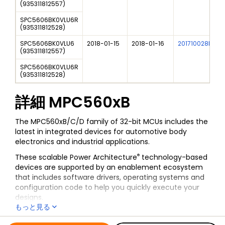
(
935311812557
)
SPC5606BK0VLU6R
(
935311812528
)
SPC5606BK0VLU6
2018-01-15
2018-01-16
201710028I
(
935311812557
)
SPC5606BK0VLU6R
(
935311812528
)
詳細
MPC560xB
The MPC560xB/C/D family of 32-bit MCUs includes the
latest in integrated devices for automotive body
electronics and industrial applications.
®
These scalable Power Architecture
technology-based
devices are supported by an enablement ecosystem
that includes software drivers, operating systems and
configuration code to help you quickly execute your
designs.
もっと見る
全ての情報
MPC560xB