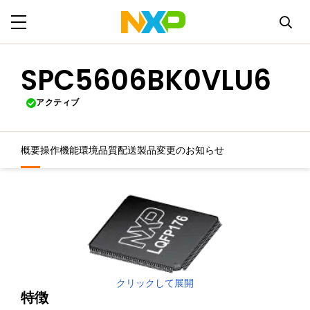
SPC5606BK0VLU6
アクティブ
概要
操作機能
環境
品質
配送
製品変更のお知らせ
クリックして展開
特徴