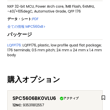
NXP 32-bit MCU, Power Arch core, 1MB Flash, 64MHz,
-40/+105degC, Automotive Grade, QFP 176
データ・シート
:
PDF
全ての情報
MPC560xB
パッケージ
LQFP176
:
LQFP176, plastic, low profile quad flat package;
176 terminals; 0.5 mm pitch; 24 mm x 24 mm x 1.4 mm
body
購入オプション
SPC5606BK0VLU6
アクティブ
12NC
:
935311812557