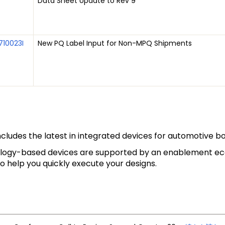
Data Sheet Update to Rev 9
710023I
New PQ Label Input for Non-MPQ Shipments
udes the latest in integrated devices for automotive bod
ogy-based devices are supported by an enablement ecos
 help you quickly execute your designs.