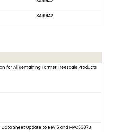
3A991A2
3A991A2
on for All Remaining Former Freescale Products
 Data Sheet Update to Rev 5 and MPC5607B