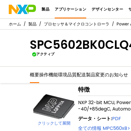
製品
アプリケーション
デザインセンター
製品
プロセッサ＆マイクロコントローラ
Power 
SPC5602BK0CLQ
アクティブ
概要
操作機能
環境
品質
配送
製品変更のお知らせ
特徴
NXP 32-bit MCU, Power
-40/+85degC, Automot
データ・シート
:
PDF
クリックして展開
全ての情報
MPC560xB