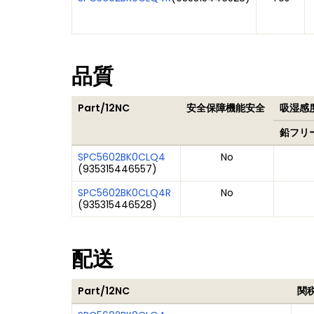
品質
Part/12NC
安全保障機能安全
吸湿感度
鉛フリ
SPC5602BK0CLQ4
No
(
935315446557
)
SPC5602BK0CLQ4R
No
(
935315446528
)
配送
Part/12NC
関