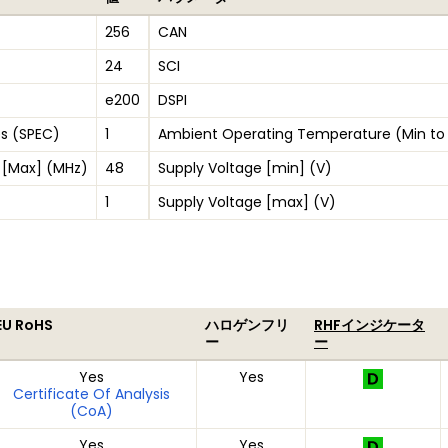
256
CAN
24
SCI
e200
DSPI
s (SPEC)
1
Ambient Operating Temperature (Min to
 [Max] (MHz)
48
Supply Voltage [min] (V)
1
Supply Voltage [max] (V)
EU RoHS
ハロゲンフリ
RHFインジケータ
ー
ー
Yes
Yes
Certificate Of Analysis
(CoA)
Yes
Yes