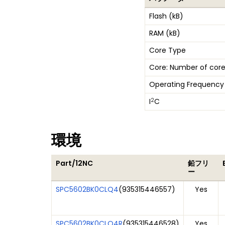
Flash (kB)
RAM (kB)
Core Type
Core: Number of core
Operating Frequency
2
I
C
環境
Part/12NC
鉛フリ
ー
SPC5602BK0CLQ4
(
935315446557
)
Yes
SPC5602BK0CLQ4R
(
935315446528
)
Yes