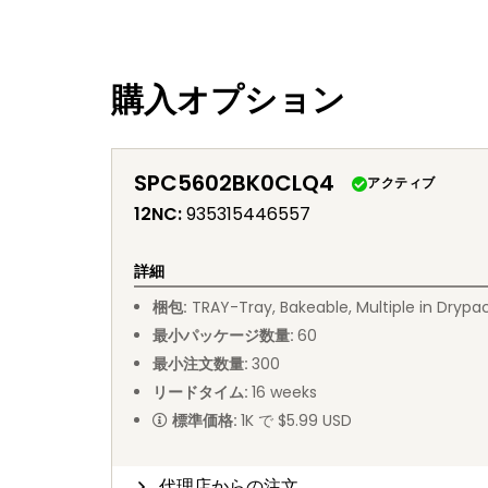
購入オプション
SPC5602BK0CLQ4
アクティブ
12NC
:
935315446557
詳細
梱包
:
TRAY
-
Tray, Bakeable, Multiple in Drypa
最小パッケージ数量
:
60
最小注文数量
:
300
リードタイム
:
16
weeks
標準価格
:
1K で $5.99 USD
代理店からの注文