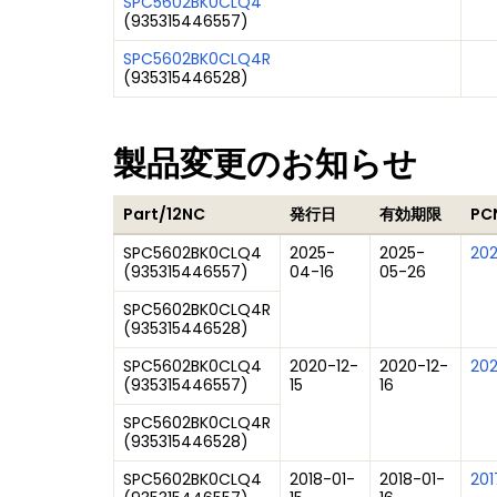
SPC5602BK0CLQ4
(
935315446557
)
SPC5602BK0CLQ4R
(
935315446528
)
製品変更のお知らせ
Part/12NC
発行日
有効期限
PC
SPC5602BK0CLQ4
2025-
2025-
20
(
935315446557
)
04-16
05-26
SPC5602BK0CLQ4R
(
935315446528
)
SPC5602BK0CLQ4
2020-12-
2020-12-
202
(
935315446557
)
15
16
SPC5602BK0CLQ4R
(
935315446528
)
SPC5602BK0CLQ4
2018-01-
2018-01-
201