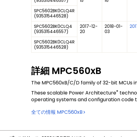
(
935315446557
)
15
16
SPC5602BK0CLQ4R
(
935315446528
)
SPC5602BK0CLQ4
2017-12-
2018-01-
201
(
935315446557
)
20
03
SPC5602BK0CLQ4R
(
935315446528
)
詳細
MPC560xB
The MPC560xB/C/D family of 32-bit MCUs incl
®
These scalable Power Architecture
technol
operating systems and configuration code to
全ての情報
MPC560xB