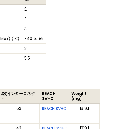
2
3
3
 Max) (℃)
-40 to 85
3
5.5
2次インターコネク
REACH
Weight
ト
SVHC
(mg)
e3
REACH SVHC
1319.1
e3
REACH SVHC
1319.1