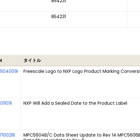
854231
854231
N
タイトル
2504009I
Freescale Logo to NXP Logo Product Marking Conversi
011011I
NXP Will Add a Sealed Date to the Product Label
710028I
MPC5604B/C Data Sheet Update to Rev 14 MPC5606B