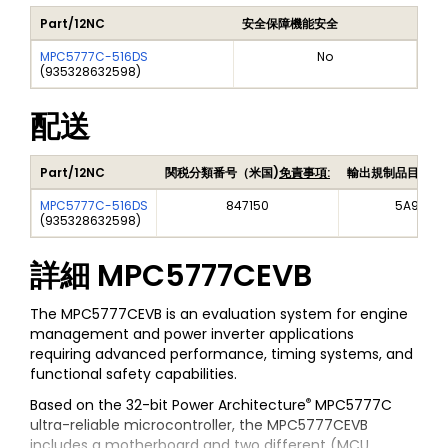
Part/12NC
安全保障機能安全
MPC5777C-516DS
No
(
935328632598
)
配送
Part/12NC
関税分類番号（米国)
免責事項:
輸出規制品目番号
MPC5777C-516DS
847150
5A992C
(
935328632598
)
詳細
MPC5777CEVB
The MPC5777CEVB is an evaluation system for engine
management and power inverter applications
requiring advanced performance, timing systems, and
functional safety capabilities.
®
Based on the 32-bit Power Architecture
MPC5777C
ultra-reliable microcontroller, the MPC5777CEVB
includes a motherboard and two different (MCU