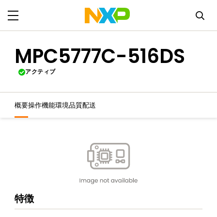
MPC5777C-516DS
アクティブ
概要
操作機能
環境
品質
配送
特徴