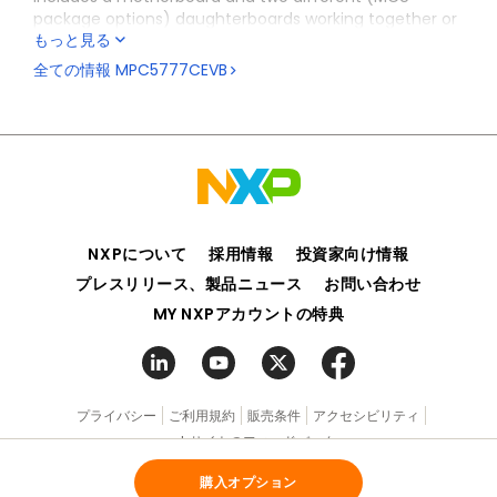
package options) daughterboards working together or
もっと見る
as standalone.
全ての情報
MPC5777CEVB
NXPについて
採用情報
投資家向け情報
プレスリリース、製品ニュース
お問い合わせ
MY NXPアカウントの特典
プライバシー
ご利用規約
販売条件
アクセシビリティ
webサイトのフィードバック
購入オプション
©2006-2026 NXP Semiconductors. All rights reserved.