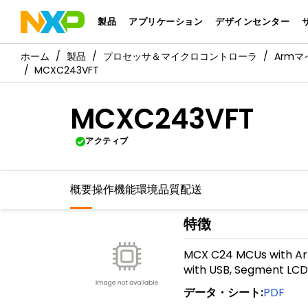
製品
アプリケーション
デザインセンター
製品
プロセッサ＆マイクロコントローラ
Arm
MCXC243VFT
MCXC243VFT
アクティブ
概要
操作機能
環境
品質
配送
特徴
MCX C24 MCUs with Ar
with USB, Segment LCD 
データ・シート
:
PDF