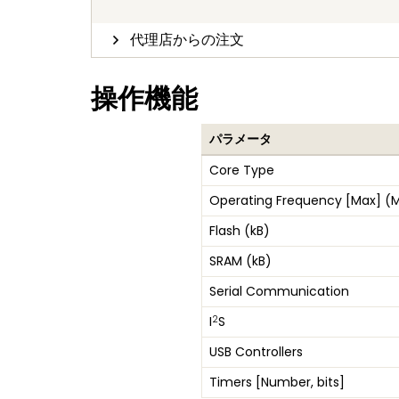
代理店からの注文
操作機能
パラメータ
Core Type
Operating Frequency [Max] (
Flash (kB)
SRAM (kB)
Serial Communication
2
I
S
USB Controllers
Timers [Number, bits]