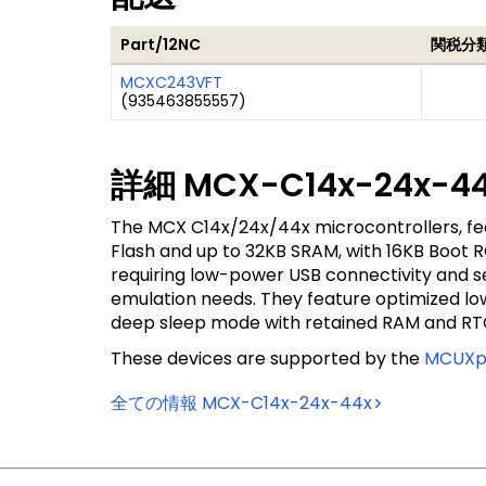
Part/12NC
関税分
MCXC243VFT
(
935463855557
)
詳細
MCX-C14x-24x-4
The MCX C14x/24x/44x microcontrollers, fe
Flash and up to 32KB SRAM, with 16KB Boot 
requiring low-power USB connectivity and s
emulation needs. They feature optimized l
deep sleep mode with retained RAM and RT
These devices are supported by the
MCUXpr
全ての情報
MCX-C14x-24x-44x