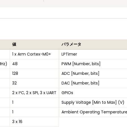
値
パラメータ
1 x Arm Cortex-M0+
LPTimer
MHz)
48
PWM [Number, bits]
128
ADC [Number, bits]
32
DAC [Number, bits]
2 x I²C, 2 x SPI, 3 x UART
GPIOs
1
Supply Voltage [Min to Max] (V)
1
Ambient Operating Temperature
3 x 16