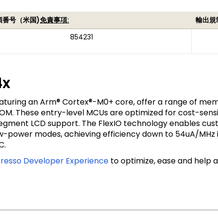
類番号（米国)
免責事項:
輸出規
854231
4x
aturing an Arm® Cortex®-M0+ core, offer a range of mem
ROM. These entry-level MCUs are optimized for cost-sens
egment LCD support. The FlexIO technology enables custom
ow-power modes, achieving efficiency down to 54uA/MHz i
C.
esso Developer Experience
to optimize, ease and help