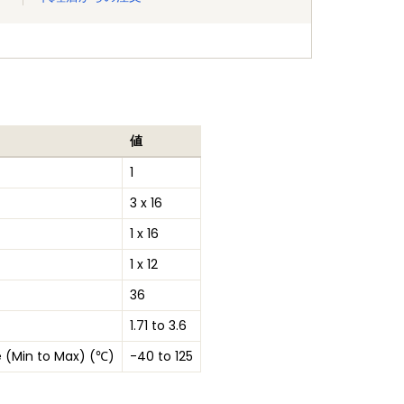
値
1
3 x 16
1 x 16
1 x 12
36
1.71 to 3.6
 (Min to Max) (℃)
-40 to 125