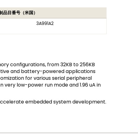
制品目番号（米国）
3A991A2
ory configurations, from 32KB to 256KB
itive and battery-powered applications
ization for various serial peripheral
n very low-power run mode and 1.96 uA in
 accelerate embedded system development.