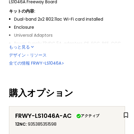
LS1046A Freeway Board
キットの内容:
Dual-band 2x2 802.11ac Wi-Fi card installed
Enclosure
Universal Adaptors
Power Supply 12VDC 5A, adapters CE, FCC, PSE, CCC,
もっと見る
UL, VI approvedPower Supply 12VDC 5A, adapters CE,
デザイン・リソース
FCC, PSE, CCC, UL, VI approved
全ての情報
FRWY-LS1046A
Cable USB A to Micro-USB
Programmed 32GB TF Card
購入オプション
FRWY-LS1046A-AC
アクティブ
12NC
:
935385351598