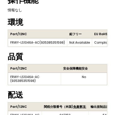
操作機能
情報なし
環境
Part/12NC
鉛フリー
EU RoHS
FRWY-LS1046A-AC
(
935385351598
)
Not Available
Compliant
品質
Part/12NC
安全保障機能安全
FRWY-LS1046A-AC
No
(
935385351598
)
配送
Part/12NC
関税分類番号（米国)
免責事項:
輸出規制品目番