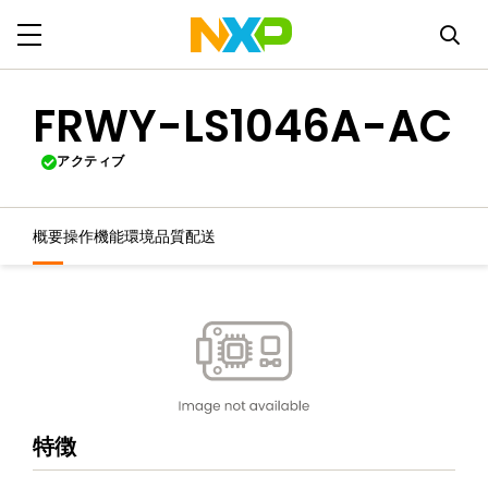
FRWY-LS1046A-AC
アクティブ
概要
操作機能
環境
品質
配送
特徴