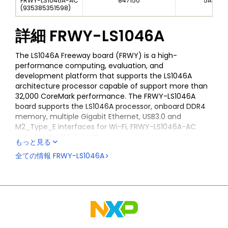
FRWY-LS1046A-AC
847150
5A002A
(
935385351598
)
詳細
FRWY-LS1046A
The LS1046A Freeway board (FRWY) is a high-
performance computing, evaluation, and
development platform that supports the LS1046A
architecture processor capable of support more than
32,000 CoreMark performance. The FRWY-LS1046A
board supports the LS1046A processor, onboard DDR4
memory, multiple Gigabit Ethernet, USB3.0 and
M2_Type_E interfaces for Wi-Fi, FRWY-LS1046A-AC
includes the Wi-Fi card.
もっと見る
In addition to a Wi-Fi card, the FRWY-LS1046A-TP
全ての情報
FRWY-LS1046A
includes the Coral Tensor Flow Processing Unit that
offloads AI/ML inferencing from the CPU to provide
significant boost for AI/ML applications. The FRWY-
LS1046A-TP includes one M.2 TPU module and more
modules can easily be added including USB versions of
the module to scale the AI/ML performance.