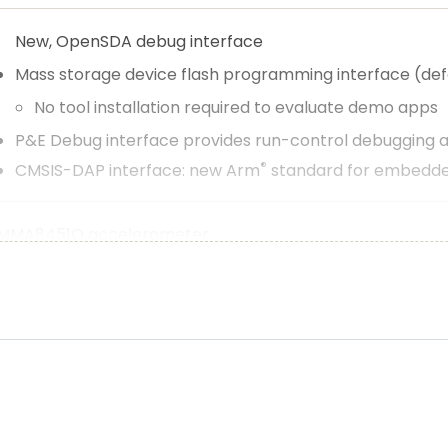
New, OpenSDA debug interface
Mass storage device flash programming interface (def
No tool installation required to evaluate demo apps
P&E Debug interface provides run-control debugging an
®
CMSIS-DAP interface: new Arm
standard for embedde
MMA8451Q accelerometer
RGB LED
IrDA transmitter and receiver