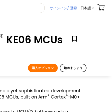
サインイン/ 登録
日本語
®
KE06 MCUs
購入オプション
始めましょう
mple yet sophisticated development
®
®
6 MCUs, built on Arm
Cortex
-M0+
ccess to MCU I/O, battery-ready, a