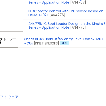
Series – Application Note
[AN4767]
BLDC motor control with Hall sensor based on
FRDM-KE02Z
[AN4776]
AN4775: IIC Boot Loader Design on the Kinetis E
Series – Application Note
[AN4775]
Kinetis KE0xZ: Robust/5V entry-level Cortex-M0+
クト・シー
)
MCUs
[KINETISKE0XFS]
注目
フトウェア