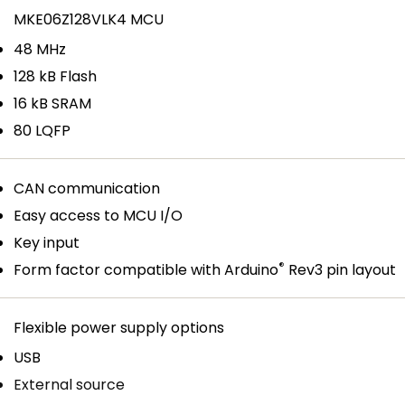
MKE06Z128VLK4 MCU
48 MHz
128 kB Flash
16 kB SRAM
80 LQFP
CAN communication
Easy access to MCU I/O
Key input
®
Form factor compatible with Arduino
Rev3 pin layout
Flexible power supply options
USB
External source