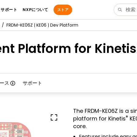
サポート
NXPについて
ストア
FRDM-KE06Z | KE06 | Dev Platform
 Platform for Kinetis
ース
サポート
The FRDM-KE06Z is a si
®
platform for Kinetis
KE0
core.
Features include easy a