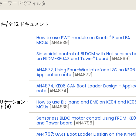
件/全 12 ドキュメント
®
How to use PWT module on Kinetis
E and EA
MCUs
[AN4839]
Sinusoidal control of BLDCM with Hall sensors 
®
on FRDM-KE04Z and Tower
board
[AN4869]
AN4872, Using Four-Wire Interface I2C on KE06
Application note
[AN4872]
AN4874, KE06 CAN Boot Loader Design - Applic
note
[AN4874]
リケーション・
How to use Bit-band and BME on KE04 and KE0
 (9)
MCUs
[AN4838]
Sensorless BLDC motor control using FRDM-KE
and Tower board
[AN4796]
AN4767: UART Boot Loader Design on the Kineti