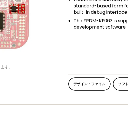
standard-based form fa
built-in debug interfac
The FRDM-KE06Z is supp
development software
します。
デザイン・ファイル
ソフ