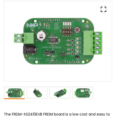
The FRDM-XS2410EVB FRDM board is a low cost and easy to