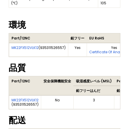
(℃)
105
環境
Part/12NC
鉛フリー
EU RoHS
MK22FX512VLK12
(
935311526557
)
Yes
Yes
Certificate Of Analysis
品質
Part/12NC
安全保障機能安全
吸湿感度レベル (MSL)
Peak 
鉛フリーはんだ
鉛フリ
MK22FX512VLK12
No
3
(
935311526557
)
配送