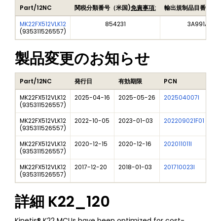
Part/12NC
関税分類番号（米国)
免責事項:
輸出規制品目番号（
MK22FX512VLK12
854231
3A991A2
(
935311526557
)
製品変更のお知らせ
Part/12NC
発行日
有効期限
PCN
タ
MK22FX512VLK12
2025-04-16
2025-05-26
202504007I
Fr
(
935311526557
)
MK22FX512VLK12
2022-10-05
2023-01-03
202209021F01
C9
(
935311526557
)
MK22FX512VLK12
2020-12-15
2020-12-16
202011011I
NX
(
935311526557
)
MK22FX512VLK12
2017-12-20
2018-01-03
201710023I
Ne
(
935311526557
)
詳細
K22_120
Kinetis® K22 MCUs have been optimized for cost-