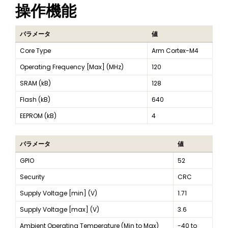
操作機能
パラメータ
値
Core Type
Arm Cortex-M4
Operating Frequency [Max] (MHz)
120
SRAM (kB)
128
Flash (kB)
640
EEPROM (kB)
4
パラメータ
値
GPIO
52
Security
CRC
Supply Voltage [min] (V)
1.71
Supply Voltage [max] (V)
3.6
Ambient Operating Temperature (Min to Max)
-40 to