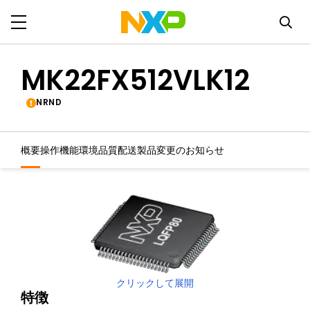
MK22FX512VLK12
NRND
概要
操作機能
環境
品質
配送
製品変更のお知らせ
クリックして展開
特徴