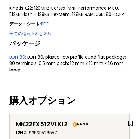
Kinetis K22: 120MHz Cortex-M4F Performance MCU,
512KB Flash + 128KB FlexMem, 128KB RAM, USB, 80-LQFP
データ・シート
:
PDF
全ての情報
K22_120
パッケージ
LQFP80
:
LQFP80, plastic, low profile quad flat package;
80 terminals; 0.5 mm pitch; 12 mm x 12 mm x 1.6 mm
body
購入オプション
MK22FX512VLK12
NRND
12NC
:
935311526557