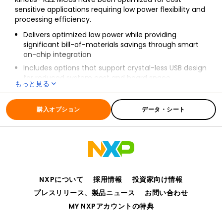
sensitive applications requiring low power flexibility and
processing efficiency.
Delivers optimized low power while providing
significant bill-of-materials savings through smart
on-chip integration
Includes options that support crystal-less USB design
for reduced system cost and board space
もっと見る
Provides scalability with various levels of integration,
全ての情報
K22_120
offering a rich suite of analog, communication,
購入オプション
データ・シート
timing and control peripherals to accommodate a
wide range of requirements
Shares the comprehensive enablement and
scalability of the Kinetis portfolio
NXPについて
採用情報
投資家向け情報
プレスリリース、製品ニュース
お問い合わせ
MY NXPアカウントの特典