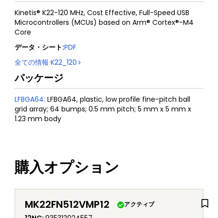
Kinetis® K22-120 MHz, Cost Effective, Full-Speed USB
Microcontrollers (MCUs) based on Arm® Cortex®-M4
Core
データ・シート
:
PDF
全ての情報
K22_120
パッケージ
LFBGA64
:
LFBGA64, plastic, low profile fine-pitch ball
grid array; 64 bumps; 0.5 mm pitch; 5 mm x 5 mm x
1.23 mm body
購入オプション
MK22FN512VMP12
アクティブ