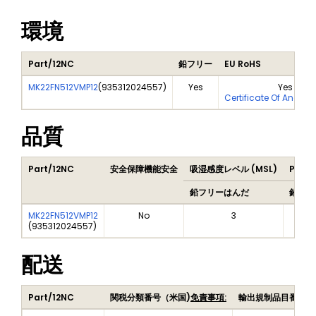
環境
Part/12NC
鉛フリー
EU RoHS
MK22FN512VMP12
(
935312024557
)
Yes
Yes
Certificate Of Analys
品質
Part/12NC
安全保障機能安全
吸湿感度レベル (MSL)
Peak 
鉛フリーはんだ
鉛フリ
MK22FN512VMP12
No
3
(
935312024557
)
配送
Part/12NC
関税分類番号（米国)
免責事項:
輸出規制品目番号（