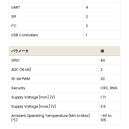
UART
4
SPI
2
2
I
C
2
USB Controllers
1
パラメータ
値
GPIO
40
ADC (16 bit)
2
16-bit PWM
20
Security
CRC, RNG
Supply Voltage [min] (V)
1.71
Supply Voltage [max] (V)
3.6
Ambient Operating Temperature (Min to Max)
-40 to
(℃)
105