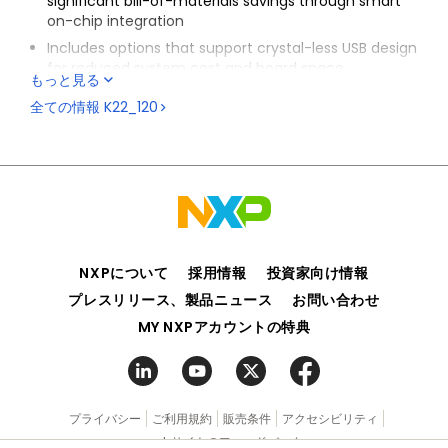
significant bill-of-materials savings through smart
on-chip integration
Includes options that support crystal-less USB design
for reduced system cost and board space
もっと見る
Provides scalability with various levels of integration,
全ての情報
K22_120
offering a rich suite of analog, communication,
timing and control peripherals to accommodate a
wide range of requirements
Shares the comprehensive enablement and
scalability of the Kinetis portfolio
NXPについて
採用情報
投資家向け情報
プレスリリース、製品ニュース
お問い合わせ
MY NXPアカウントの特典
プライバシー
ご利用規約
販売条件
アクセシビリティ
webサイトのフィードバック