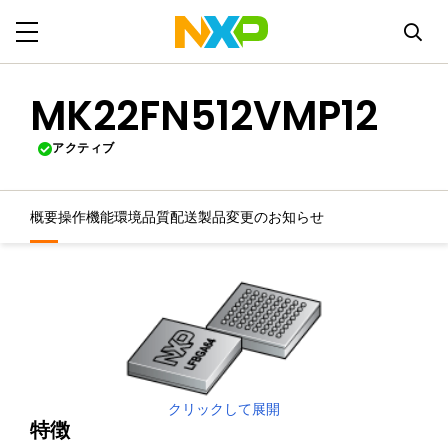
MK22FN512VMP12
アクティブ
概要
操作機能
環境
品質
配送
製品変更のお知らせ
クリックして展開
特徴