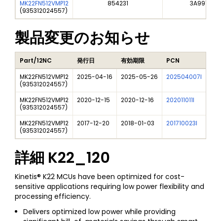
MK22FN512VMP12
854231
3A991A2
(
935312024557
)
製品変更のお知らせ
Part/12NC
発行日
有効期限
PCN
タ
MK22FN512VMP12
2025-04-16
2025-05-26
202504007I
Fre
(
935312024557
)
MK22FN512VMP12
2020-12-15
2020-12-16
202011011I
NXP
(
935312024557
)
MK22FN512VMP12
2017-12-20
2018-01-03
201710023I
New
(
935312024557
)
詳細
K22_120
Kinetis® K22 MCUs have been optimized for cost-
sensitive applications requiring low power flexibility and
processing efficiency.
Delivers optimized low power while providing