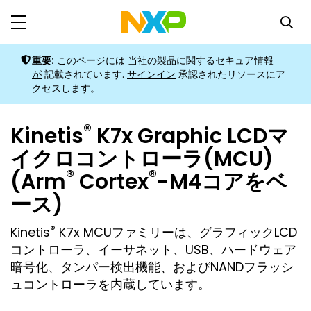
重要
:
このページには
当社の製品に関するセキュア情報
が
記載されています
.
サインイン
承認されたリソースにア
クセスします。
®
Kinetis
K7x Graphic LCDマ
イクロコントローラ(MCU)
®
®
(Arm
Cortex
-M4コアをベ
ース)
®
Kinetis
K7x MCUファミリーは、グラフィックLCD
コントローラ、イーサネット、USB、ハードウェア
暗号化、タンパー検出機能、およびNANDフラッシ
ュコントローラを内蔵しています。