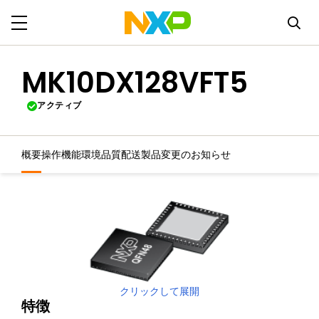
MK10DX128VFT5
アクティブ
概要
操作機能
環境
品質
配送
製品変更のお知らせ
クリックして展開
特徴