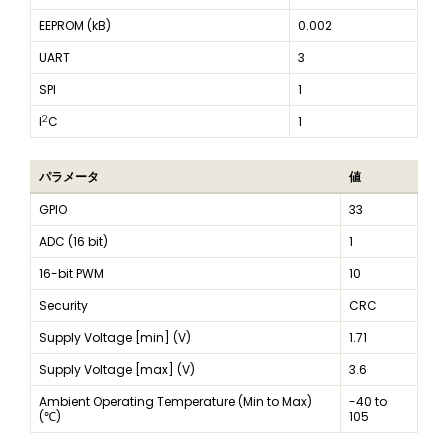
EEPROM (kB)
0.002
UART
3
SPI
1
2
I
C
1
パラメータ
値
GPIO
33
ADC (16 bit)
1
16-bit PWM
10
Security
CRC
Supply Voltage [min] (V)
1.71
Supply Voltage [max] (V)
3.6
Ambient Operating Temperature (Min to Max)
-40 to
(℃)
105