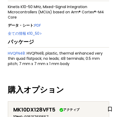
Kinetis K10-50 MHz, Mixed-Signal Integration
Microcontrollers (MCUs) based on Arm® Cortex®-M4
Core
データ・シート
:
PDF
全ての情報
K10_50
パッケージ
HVQFN48
:
HVQFN48, plastic, thermal enhanced very
thin quad flatpack; no leads; 48 terminals; 0.5 mm
pitch; 7 mm x 7 mm x 1 mm body
購入オプション
MK10DX128VFT5
アクティブ