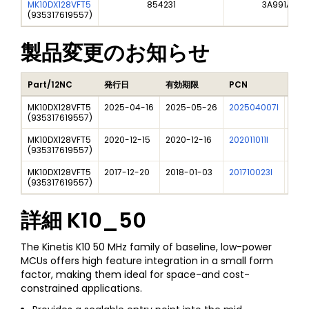
MK10DX128VFT5
854231
3A991A2
(
935317619557
)
製品変更のお知らせ
Part/12NC
発行日
有効期限
PCN
タイ
MK10DX128VFT5
2025-04-16
2025-05-26
202504007I
Free
(
935317619557
)
MK10DX128VFT5
2020-12-15
2020-12-16
202011011I
NXP 
(
935317619557
)
MK10DX128VFT5
2017-12-20
2018-01-03
201710023I
New 
(
935317619557
)
詳細
K10_50
The Kinetis K10 50 MHz family of baseline, low-power
MCUs offers high feature integration in a small form
factor, making them ideal for space-and cost-
constrained applications.