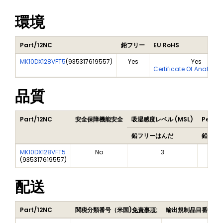
環境
Part/12NC
鉛フリー
EU RoHS
MK10DX128VFT5
(
935317619557
)
Yes
Yes
Certificate Of Analysis
品質
Part/12NC
安全保障機能安全
吸湿感度レベル (MSL)
Peak 
鉛フリーはんだ
鉛フリ
MK10DX128VFT5
No
3
(
935317619557
)
配送
Part/12NC
関税分類番号（米国)
免責事項:
輸出規制品目番号（