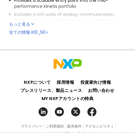
Provides a scalable entry point into the mid-
performance Kinetis portfolio
Includes a rich suite of analog, communication,
timing and control peripherals to accommodate a
もっと見る
wide range of requirements
全ての情報
K10_50
Enables performance efficient designs
Shares the comprehensive enablement and
scalability of the Kinetis portfolio
NXPについて
採用情報
投資家向け情報
プレスリリース、製品ニュース
お問い合わせ
MY NXPアカウントの特典
プライバシー
ご利用規約
販売条件
アクセシビリティ
webサイトのフィードバック