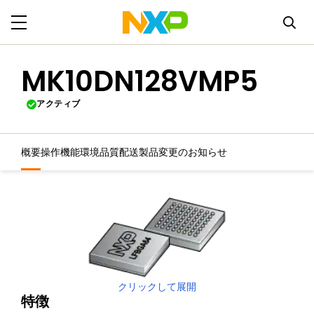
MK10DN128VMP5
アクティブ
概要
操作機能
環境
品質
配送
製品変更のお知らせ
クリックして展開
特徴