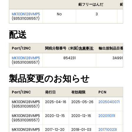
鉛フリーはんだ
鉛フリ
MK10DN128VMP5
No
3
(
935311036557
)
配送
Part/12NC
関税分類番号（米国)
免責事項:
輸出規制品目番号（
MK10DN128VMP5
854231
3A991A2
(
935311036557
)
製品変更のお知らせ
Part/12NC
発行日
有効期限
PCN
タイ
MK10DN128VMP5
2025-04-16
2025-05-26
202504007I
Fre
(
935311036557
)
MK10DN128VMP5
2020-12-15
2020-12-16
202011011I
NXP 
(
935311036557
)
MK10DN128VMP5
2017-12-20
2018-01-03
201710023I
New