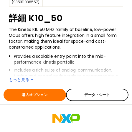
(
935311036557
)
詳細
K10_50
The Kinetis K10 50 MHz family of baseline, low-power
MCUs offers high feature integration in a small form
factor, making them ideal for space-and cost-
constrained applications.
Provides a scalable entry point into the mid-
performance Kinetis portfolio
Includes a rich suite of analog, communication,
timing and control peripherals to accommodate a
もっと見る
wide range of requirements
全ての情報
K10_50
Enables performance efficient designs
購入オプション
データ・シート
Shares the comprehensive enablement and
scalability of the Kinetis portfolio