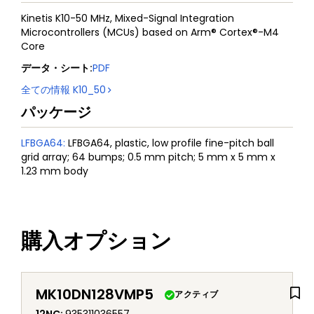
Kinetis K10-50 MHz, Mixed-Signal Integration
Microcontrollers (MCUs) based on Arm® Cortex®-M4
Core
データ・シート
:
PDF
全ての情報
K10_50
パッケージ
LFBGA64
:
LFBGA64, plastic, low profile fine-pitch ball
grid array; 64 bumps; 0.5 mm pitch; 5 mm x 5 mm x
1.23 mm body
購入オプション
MK10DN128VMP5
アクティブ