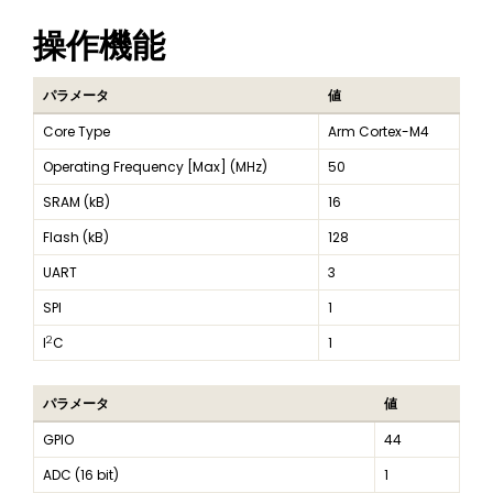
操作機能
パラメータ
値
Core Type
Arm Cortex-M4
Operating Frequency [Max] (MHz)
50
SRAM (kB)
16
Flash (kB)
128
UART
3
SPI
1
2
I
C
1
パラメータ
値
GPIO
44
ADC (16 bit)
1