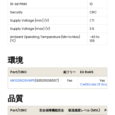
16-bit PWM
10
Security
CRC
Supply Voltage [min] (V)
1.71
Supply Voltage [max] (V)
3.6
Ambient Operating Temperature (Min to Max)
-40 to
(℃)
105
環境
Part/12NC
鉛フリー
EU RoHS
MK10DN128VMP5
(
935311036557
)
Yes
Yes
Certificate Of Analysi
品質
Part/12NC
安全保障機能安全
吸湿感度レベル (MSL)
Peak 